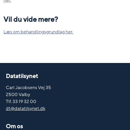
her.
Vil du vide mere?
Læs om behandlingsgrundlag her.
Datatilsynet
Carl Jacobsens Vej 35
2500 Valby
Tlf. 33 19 32 00
dt@datatilsynet.dk
Om os