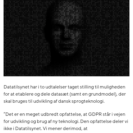
Datatilsynet har i to udtalelser taget stilling til muligheden
for at etablere og dele datasæt (samt en grundmodel), der
skal bruges til udvikling af dansk sprogteknologi.
”Det er en meget udbredt opfattelse, at GDPR står i vejen
for udvikling og brug af ny teknologi. Den opfattelse deler vi
ikke i Datatilsynet. Vi mener derimod, at