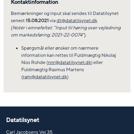
Kontaktinformation
Bemærkninger og input skal sendes til Datatilsynet
senest
15.08.2021
via
dt@datatilsynet.dk
(
Notér i emnefeltet: ”Input til høring over vejledning
om markedsføring: 2021-22-0074”
).
Spørgsmål eller ønsker om nærmere
information kan rettes til Fuldmægtig Nikolaj
Niss Rohde (
nnr@datatilsynet.dk
) eller
Fuldmægtig Rasmus Martens
(
ram@datatilsynet.dk
)
Datatilsynet
Carl Jacobsens Vej 35