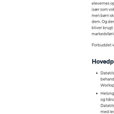
elevernes op
især som voks
men børn ska
dem. Og derf
bliver brugt
markedsførin
Forbuddet ve
Hovedpun
Datatil
behandl
Worksp
Helsing
og hånd
Datatil
med lev