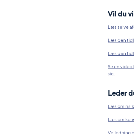
Vil du 
Læs selve a
Læs den tidl
Læs den tidl
Se en video 
sig
.
Leder du
Læs om risi
Læs om kons
Vejledning o