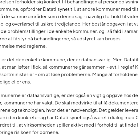
relsen forholder sig konkret til behandlingen af personoplysning
ommune, opfordrer Datatilsynet til, at andre kommuner med ti
på de samme områder som i denne sag - navnlig i forhold til vide
 og overførsel til usikre tredjelande. Her består opgaven i at 
nde problemstillinger i de enkelte kommuner, og i så fald i sam
ne at få styr på behandlingerne, så udstyret kan bruges i
melse med reglerne.
 er det den enkelte kommune, der er dataansvarlig. Men Datati
, at man løfter i flok, så kommunerne går sammen - evt. i regi af K
ssortministerier - om at løse problemerne. Mange af forholdene
ige eller ens.
munerne er dataansvarlige, er der også en vigtig opgave hos de
, kommunerne har valgt. De skal medvirke til at få dokumenter
rene og teknologien, hvor det er nødvendigt. Det gælder lever
en i den konkrete sag har Datatilsynet også været i dialog med
dret til, at virksomheden spiller aktivt med i forhold til at finde 
ringe risikoen for børnene.