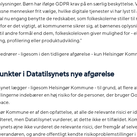
lysninger. Børn har ifølge GDPR krav på en særlig beskyttelse. 
ne mennesker frit vælge, hvilke digitale tjenester vi har lyst til
l nu engang benytte de redskaber, som folkeskolerne stiller til 
or er det vigtigt, at kommunerne sikrer sig, at børnenes oplysn
 til andre formål end dem, folkeskoleloven giver mulighed for -
g, profilering eller produktudvikling."
drører - ligesom i den tidligere afgørelse - kun Helsingør Ko
kter i Datatilsynets nye afgørelse
synet lægger - ligesom Helsingør Kommune - til grund, at flere a
ingerne indebærer en høj risiko for de personer, der bruger G
ace.
ør Kommune er af den opfattelse, at alle de relevante risici er id
teret, men Datatilsynet vurderer, at dette ikke er tilfældet. K
synets øjne ikke vurderet de relevante risici, der fremgår af sel
erandøren, og andre offentligt kendte risikoproblemstillinger i