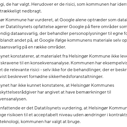
gi, de har valgt. Herudover er de risici, som kommunen har ident
lstrækkeligt nedbragt.
gør Kommune har vurderet, at Google alene optræder som data
er Datatilsynets opfattelse agerer Google på flere områder so
ndig dataansvarlig, der behandler personoplysninger til egne f
blandt andet på, at Google ifølge kommunens materiale selv opf
aansvarlig på en række områder.
synet konstaterer, at materialet fra Helsingør Kommune ikke leve
skravene til en konsekvensanalyse. Kommunen har eksempelvis
t de relevante risici - selv ikke for de behandlinger, der er beskr
vist beskrevet fornødne sikkerhedsforanstaltninger.
synet har ikke kunnet konstatere, at Helsingør Kommunes
kyttelsesrådgiver har angivet at have bemærkninger til
vensanalysen.
attende er det Datatilsynets vurdering, at Helsingør Kommun
ge risikoen til et acceptabelt niveau uden ændringer i kontrak
teknologi, kommunen har valgt at bruge.