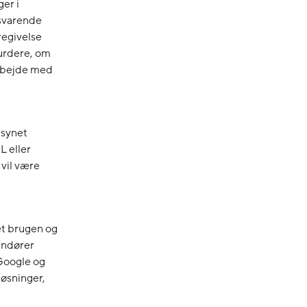
er i
lsvarende
regivelse
vurdere, om
arbejde med
lsynet
L eller
 vil være
et brugen og
andører
 Google og
løsninger,