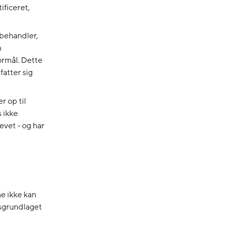
ificeret,
behandler,
m
ormål. Dette
atter sig
r op til
 ikke
evet - og har
e ikke kan
tsgrundlaget