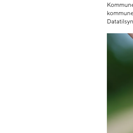
Kommune h
kommunen 
Datatilsyn