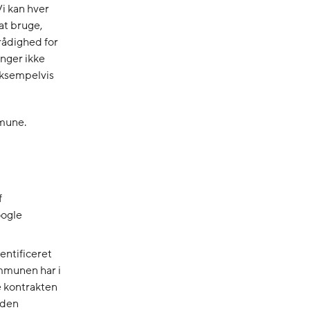
Vi kan hver
 at bruge,
rådighed for
inger ikke
 eksempelvis
mmune.
f
oogle
entificeret
ommunen har i
ve kontrakten
 den