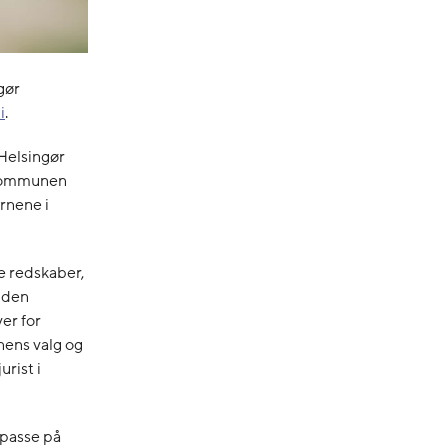
gør
i
.
Helsingør
r kommunen
ørnene i
de redskaber,
n den
er for
nens valg og
urist i
 passe på