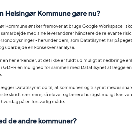
n Helsingør Kommune gøre nu?
gør Kommune ønsker fremover at bruge Google Workspace i sko
samarbejde med sine leverandører håndtere de relevante risici
rsonoplysninger - herunder dem, som Datatilsynet har påpeget 
 og udarbejde en konsekvensanalyse.
n her erkender, at det ikke er fuldt ud muligt at nedbringe en
er i GDPR en mulighed for sammen med Datatilsynet at lægge en 
.
lægger Datatilsynet op til, at kommunen og tilsynet mødes snare
ste skridt nærmere, så elever og lærere hurtigst muligt kan ve
l hverdag på en forsvarlig måde.
ed de andre kommuner?