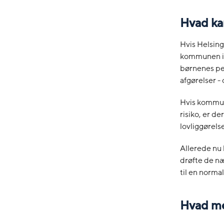
Hvad ka
Hvis Helsin
kommunen i 
børnenes pe
afgørelser -
Hvis kommune
risiko, er d
lovliggørelse
Allerede nu 
drøfte de næ
til en norma
Hvad m