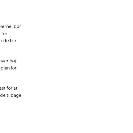
lerne, bør
 for
i de tre
hver høj
plan for
st for at
nde tilbage