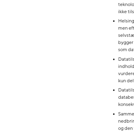
teknolo
ikke ti
Helsin
men eft
selvstæ
bygger 
som dat
Datatil
indhold
vurdere
kun del
Datatil
databes
konsek
Sammenf
nedbrin
og den 