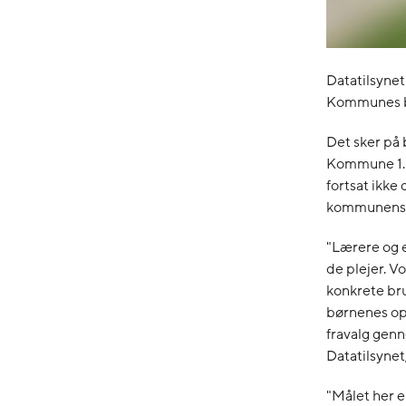
Datatilsynet
Kommunes b
Det sker på
Kommune 1. a
fortsat ikke
kommunens s
"Lærere og e
de plejer. V
konkrete bru
børnenes opl
fravalg genne
Datatilsynet
"Målet her e