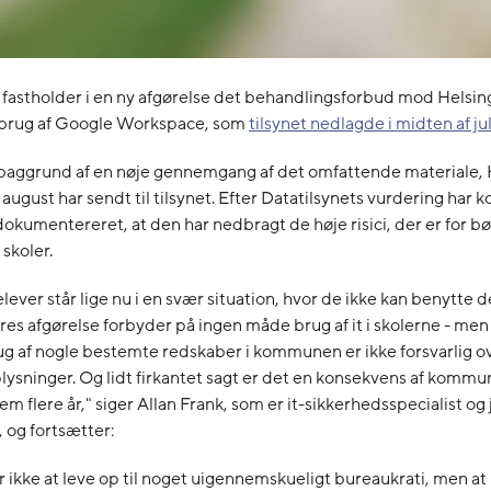
 fastholder i en ny afgørelse det behandlingsforbud mod Helsin
rug af Google Workspace, som
tilsynet nedlagde i midten af jul
 baggrund af en nøje gennemgang af det omfattende materiale, 
ugust har sendt til tilsynet. Efter Datatilsynets vurdering ha
 dokumentereret, at den har nedbragt de høje risici, der er for b
koler.
lever står lige nu i en svær situation, hvor de ikke kan benytte 
ores afgørelse forbyder på ingen måde brug af it i skolerne - me
g af nogle bestemte redskaber i kommunen er ikke forsvarlig ov
ysninger. Og lidt firkantet sagt er det en konsekvens af kommu
m flere år," siger Allan Frank, som er it-sikkerhedsspecialist og j
, og fortsætter:
r ikke at leve op til noget uigennemskueligt bureaukrati, men at