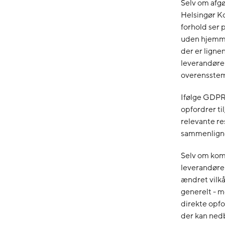
Selv om afgø
Helsingør K
forhold ser 
uden hjemmel
der er ligne
leverandører
overensstem
Ifølge GDPR
opfordrer til
relevante re
sammenlignel
Selv om kom
leverandører
ændret vilkå
generelt - m
direkte opfor
der kan nedb