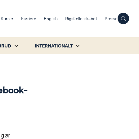
Kurser
Karriere
English
Rigsfællesskabet
Presse
BRUD
INTERNATIONALT
mebook-
ngør