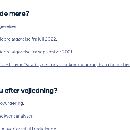
vide mere?
fgørelsen
.
igere afgørelse fra juli 2022
.
igere afgørelse fra september 2021
.
fra KL, hvor Datatilsynet fortæller kommunerne, hvordan de bør
 efter vejledning?
kovurdering
.
ekvensanalyser
.
m overførsel til tredjelande
.