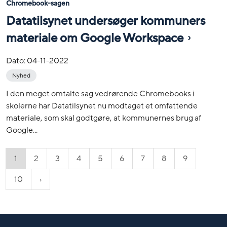
Chromebook-sagen
Datatilsynet undersøger kommuners
materiale om Google Workspace
Dato:
04-11-2022
Nyhed
I den meget omtalte sag vedrørende Chromebooks i
skolerne har Datatilsynet nu modtaget et omfattende
materiale, som skal godtgøre, at kommunernes brug af
Google...
1
2
3
4
5
6
7
8
9
10