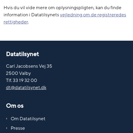
Hvis du vil vide mere om oplysningspligten, kan du finde
information i Datatilsynets
vejledning om de registreredes
rettigheder
.
Datatilsynet
Carl Jacobsens Vej 35
2500 Valby
Tlf. 33 19 32 00
dt@datatilsynet.dk
Om os
Om Datatilsynet
Presse