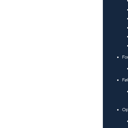
Fo
Fø
Op