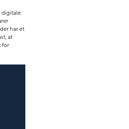
 digitale
arer
der har et
st, at
 for