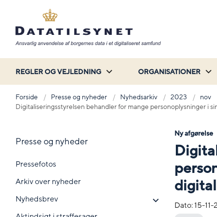
REGLER OG VEJLEDNING
ORGANISATIONER
Forside
Presse og nyheder
Nyhedsarkiv
2023
nov
Digitaliseringsstyrelsen behandler for mange personoplysninger i sin
Ny afgørelse
Presse og nyheder
Digita
Pressefotos
person
Arkiv over nyheder
digita
Nyhedsbrev
Dato:
15-11-
Aktindsigt i straffesager