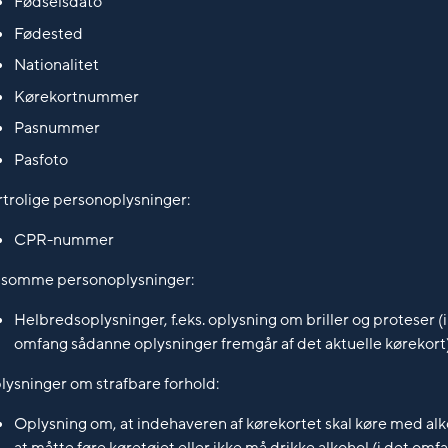
Fødselsdato
Fødested
Nationalitet
Kørekortnummer
Pasnummer
Pasfoto
rtrolige personoplysninger:
CPR-nummer
lsomme personoplysninger:
Helbredsoplysninger, f.eks. oplysning om briller og proteser (i
omfang sådanne oplysninger fremgår af det aktuelle kørekort
lysninger om strafbare forhold:
Oplysning om, at indehaveren af kørekortet skal køre med alko
at måtte føre køretøjet eller ikke må drikke alkohol (i det omf