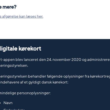
de mere?
s afgørelse kan læses her.
igitale kørekort
t-appen blev lanceret den 24. november 2020 og administreres
seringsstyrelsen.
iseringsstyrelsen behandler følgende oplysninger fra kørekortre
indehavere af et gyldigt dansk kørekort:
mindelige personoplysninger:
Navn