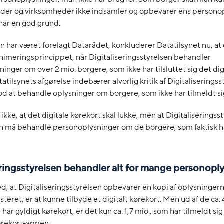
der og virksomheder ikke indsamler og opbevarer ens personop
 har en god grund.
en har været forelagt Datarådet, konkluderer Datatilsynet nu, at d
imeringsprincippet, når Digitaliseringsstyrelsen behandler
inger om over 2 mio. borgere, som ikke har tilsluttet sig det dig
tatilsynets afgørelse indebærer alvorlig kritik af Digitaliserings
d at behandle oplysninger om borgere, som ikke har tilmeldt s
ikke, at det digitale kørekort skal lukke, men at Digitaliseringss
n må behandle personoplysninger om de borgere, som faktisk ha
eringsstyrelsen behandler alt for mange personopl
, at Digitaliseringsstyrelsen opbevarer en kopi af oplysningern
teret, er at kunne tilbyde et digitalt kørekort. Men ud af de ca. 
 har gyldigt kørekort, er det kun ca. 1,7 mio., som har tilmeldt s
ørekort-appen.