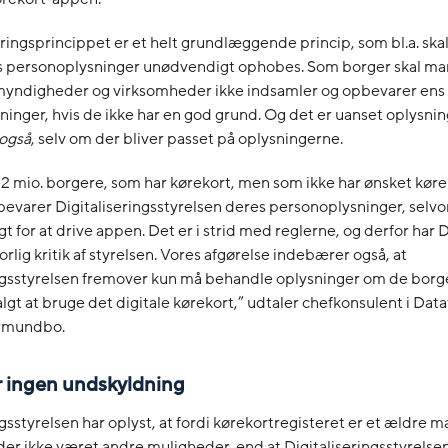
ngsprincippet er et helt grundlæggende princip, som bl.a. ska
s personoplysninger unødvendigt ophobes. Som borger skal m
t myndigheder og virksomheder ikke indsamler og opbevarer ens
inger, hvis de ikke har en god grund. Og det er uanset oplysni
også
, selv om der bliver passet på oplysningerne.
2,2 mio. borgere, som har kørekort, men som ikke har ønsket kør
bevarer Digitaliseringsstyrelsen deres personoplysninger, selv
t for at drive appen. Det er i strid med reglerne, og derfor har 
orlig kritik af styrelsen. Vores afgørelse indebærer også, at
ingsstyrelsen fremover kun må behandle oplysninger om de borg
algt at bruge det digitale kørekort,” udtaler chefkonsulent i Data
rmundbo.
 ingen undskyldning
ngsstyrelsen har oplyst, at fordi kørekortregisteret er et ældre 
der ikke været andre muligheder, end at Digitaliseringsstyrels