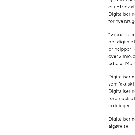
et udtræk af
Digitaliserin
for nye brug
”Vi anerkend
det digitale
principper i
over 2 mio. 
udtaler Mor
Digitaliser
som faktisk 
Digitaliseri
forbindelse
ordningen.
Digitaliserin
afgørelse.