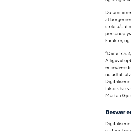
Dataminimeri
at borgerne
stole på, a
personoplysn
karakter, og
”Der er ca. 
Alligevel op
er nødvendig
nu udtalt alv
Digitaliser
faktisk har v
Morten Gje
Besvær er
Digitaliseri
system, har 