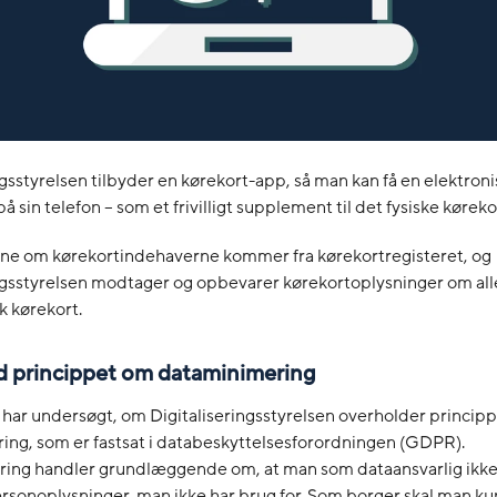
ngsstyrelsen tilbyder en kørekort-app, så man kan få en elektroni
på sin telefon – som et frivilligt supplement til det fysiske køreko
ne om kørekortindehaverne kommer fra kørekortregisteret, og
ngsstyrelsen modtager og opbevarer kørekortoplysninger om alle
k kørekort.
ed princippet om dataminimering
 har undersøgt, om Digitaliseringsstyrelsen overholder princip
ing, som er fastsat i databeskyttelsesforordningen (GDPR).
ing handler grundlæggende om, at man som dataansvarlig ikk
sonoplysninger, man ikke har brug for. Som borger skal man ku