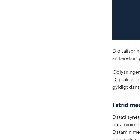
Digitaliseri
sit kørekort 
Oplysninger
Digitaliseri
gyldigt dans
I strid m
Datatilsynet
dataminimer
Dataminimer
behandle per