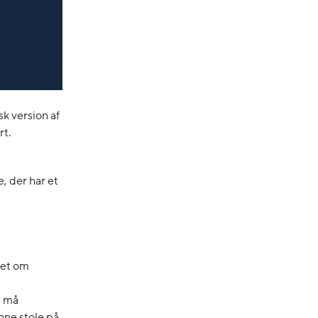
sk version af
rt.
, der har et
pet om
e må
nne stole på,