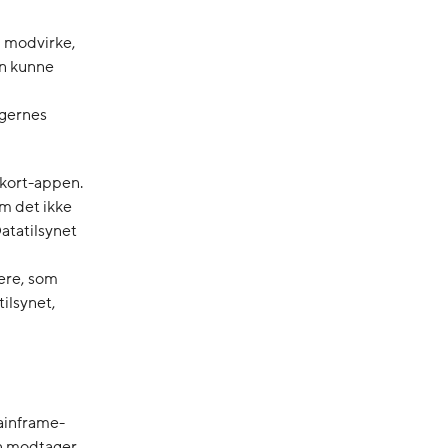
l modvirke,
an kunne
ngernes
ekort-appen.
om det ikke
Datatilsynet
ere, som
tilsynet,
mainframe-
en modtager