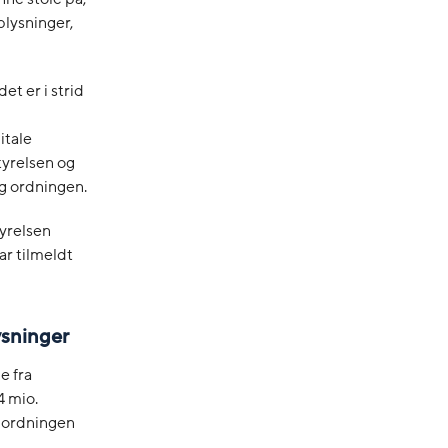
lysninger,
et er i strid
itale
styrelsen og
ig ordningen.
tyrelsen
r tilmeldt
ysninger
e fra
4 mio.
ig ordningen