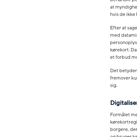
at myndighe
hvis de ikke
Efter at sag
med datamin
personoplysn
kørekort. Da
et forbud mo
Det betyder 
fremover ku
sig.
Digitalis
Formålet med
kørekortregis
borgere, der
og bruger k