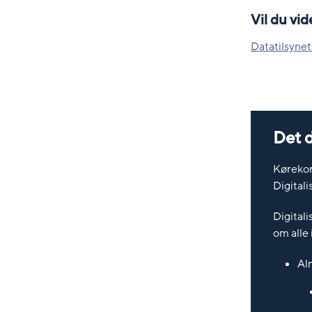
Vil du vi
Datatilsynet
Det d
Kørekor
Digitali
Digital
om alle 
Al