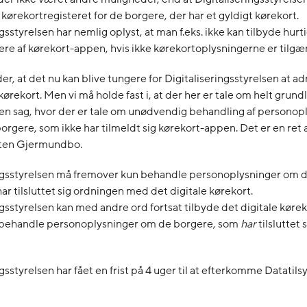
 kørekortregisteret for de borgere, der har et gyldigt kørekort.
gsstyrelsen har nemlig oplyst, at man f.eks. ikke kan tilbyde hurt
ere af kørekort-appen, hvis ikke kørekortoplysningerne er tilgæ
er, at det nu kan blive tungere for Digitaliseringsstyrelsen at a
 kørekort. Men vi må holde fast i, at der her er tale om helt gru
 en sag, hvor der er tale om unødvendig behandling af persono
borgere, som ikke har tilmeldt sig kørekort-appen. Det er en ret a
ten Gjermundbo.
ingsstyrelsen må fremover kun behandle personoplysninger om 
har tilsluttet sig ordningen med det digitale kørekort.
ngsstyrelsen kan med andre ord fortsat tilbyde det digitale kørek
 behandle personoplysninger om de borgere, som
har
tilsluttet 
gsstyrelsen har fået en frist på 4 uger til at efterkomme Datatils