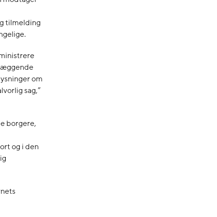
ig tilmelding
ngelige.
dministrere
ndlæggende
plysninger om
lvorlig sag,”
de borgere,
ort og i den
sig
ynets