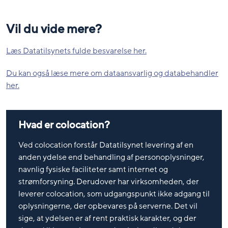
Vil du vide mere?
Læs Datatilsynets fulde besvarelse her.
Du kan også læse mere om dataansvarlig og databehandler
her.
Hvad er colocation?
Ved colocation forstår Datatilsynet levering af en
anden ydelse end behandling af personoplysninger,
navnlig fysiske faciliteter samt internet og
strømforsyning. Derudover har virksomheden, der
leverer colocation, som udgangspunkt ikke adgang til
oplysningerne, der opbevares på serverne. Det vil
sige, at ydelsen er af rent praktisk karakter, og der