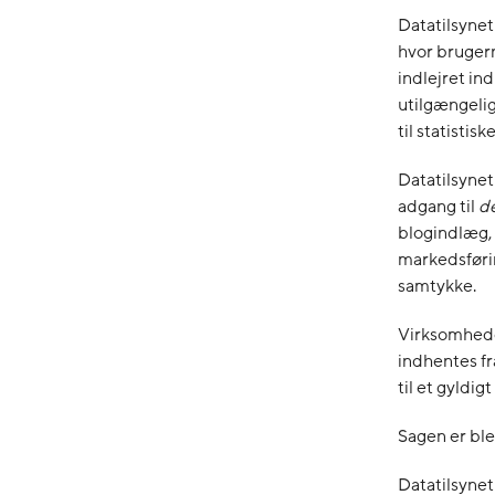
Datatilsynet
hvor brugern
indlejret ind
utilgængeli
til statisti
Datatilsynet
adgang til
d
blogindlæg, 
markedsførin
samtykke.
Virksomhede
indhentes fr
til et gyldig
Sagen er ble
Datatilsynet