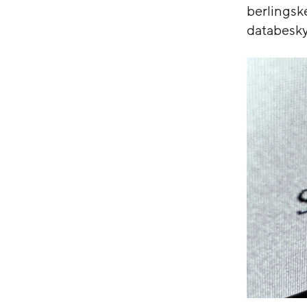
berlingsk
databesky