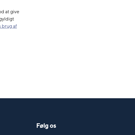
d at give
gyldigt
 brug af
Følg os