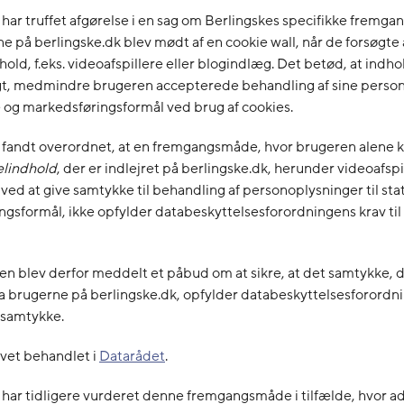
 har truffet afgørelse i en sag om Berlingskes specifikke fremg
e på berlingske.dk blev mødt af en cookie wall, når de forsøgte a
hold, f.eks. videoafspillere eller blogindlæg. Det betød, at indho
gt, medmindre brugeren accepterede behandling af sine perso
ske og markedsføringsformål ved brug af cookies.
 fandt overordnet, at en fremgangsmåde, hvor brugeren alene k
elindhold
, der er indlejret på berlingske.dk, herunder videoafspi
ved at give samtykke til behandling af personoplysninger til stat
gsformål, ikke opfylder databeskyttelsesforordningens krav til 
n blev derfor meddelt et påbud om at sikre, at det samtykke, 
a brugerne på berlingske.dk, opfylder databeskyttelsesforordn
t samtykke.
vet behandlet i
Datarådet
.
 har tidligere vurderet denne fremgangsmåde i tilfælde, hvor ad