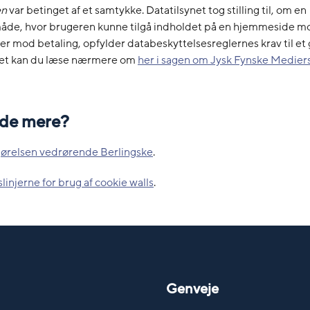
en
var betinget af et samtykke. Datatilsynet tog stilling til, om en
de, hvor brugeren kunne tilgå indholdet på en hjemmeside mo
er mod betaling, opfylder databeskyttelsesreglernes krav til et 
et kan du læse nærmere om
her i sagen om Jysk Fynske Mediers
vide mere?
gørelsen vedrørende Berlingske
.
linjerne for brug af cookie walls
.
Genveje