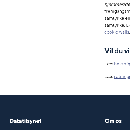
hjemmesid
fremgangsmå
samtykke ell
samtykke. D
cookie walls
.
Vil du 
Læs
hele af
Læs
retnings
Datatilsynet
Om os