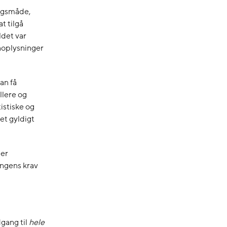
angsmåde,
t tilgå
ldet var
noplysninger
an få
llere og
istiske og
et gyldigt
der
ingens krav
gang til
hele