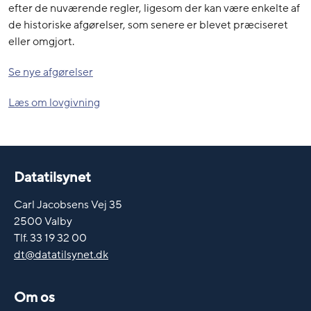
efter de nuværende regler, ligesom der kan være enkelte af
de historiske afgørelser, som senere er blevet præciseret
eller omgjort.
Se nye afgørelser
Læs om lovgivning
Datatilsynet
Carl Jacobsens Vej 35
2500 Valby
Tlf. 33 19 32 00
dt@datatilsynet.dk
Om os