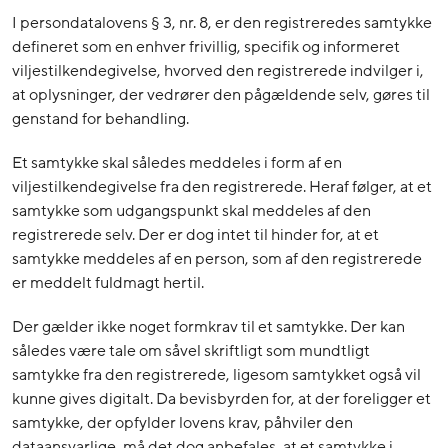
I persondatalovens § 3, nr. 8, er den registreredes samtykke
defineret som en enhver frivillig, specifik og informeret
viljestilkendegivelse, hvorved den registrerede indvilger i,
at oplysninger, der vedrører den pågældende selv, gøres til
genstand for behandling.
Et samtykke skal således meddeles i form af en
viljestilkendegivelse fra den registrerede. Heraf følger, at et
samtykke som udgangspunkt skal meddeles af den
registrerede selv. Der er dog intet til hinder for, at et
samtykke meddeles af en person, som af den registrerede
er meddelt fuldmagt hertil.
Der gælder ikke noget formkrav til et samtykke. Der kan
således være tale om såvel skriftligt som mundtligt
samtykke fra den registrerede, ligesom samtykket også vil
kunne gives digitalt. Da bevisbyrden for, at der foreligger et
samtykke, der opfylder lovens krav, påhviler den
dataansvarlige, må det dog anbefales, at et samtykke i