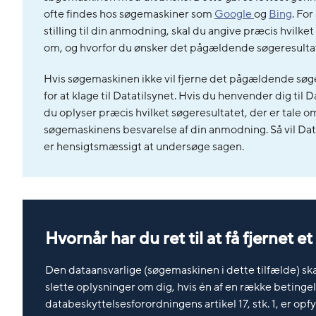
ofte findes hos søgemaskiner som
Google
og
Bing
. Fo
stilling til din anmodning, skal du angive præcis hvilket
om, og hvorfor du ønsker det pågældende søgeresultat
Hvis søgemaskinen ikke vil fjerne det pågældende søg
for at klage til Datatilsynet. Hvis du henvender dig til Da
du oplyser præcis hvilket søgeresultatet, der er tale o
søgemaskinens besvarelse af din anmodning. Så vil Dat
er hensigtsmæssigt at undersøge sagen.
Hvornår har du ret til at få fjernet e
Den dataansvarlige (søgemaskinen i dette tilfælde) s
slette oplysninger om dig, hvis én af en række betinge
databeskyttelsesforordningens artikel 17, stk. 1, er opf