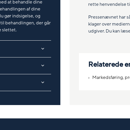
 med at behandle dine
rette henvendelse t
behandlingen af dine
u gør indsigelse, og
Pressenævnet har så
il behandlingen, der går
klager over mediern
 slettet.
udgiver. Du kan læ
Relaterede 
Markedsføring, pro