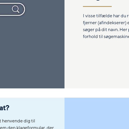
I visse tilfælde har du 
fjerner (afindekserer)
søger på dit navn. Her
forhold til søgemaskine
tat?
st henvende dig til
nem den klageformular, der