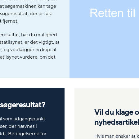
r at søgemaskinen kan tage
 søgeresultat, der er tale
 fjernet.
eresultat, har du mulighed
tatilsynet, er det vigtigt, at
m, og vedlægger en kopi af
atilsynet vurdere, om det
t søgeresultat?
Vil du klage 
kal som udgangspunkt
nyhedsartike
lser, der nævnes i
yldt. Betingelserne for
Hvis man ønsker at k