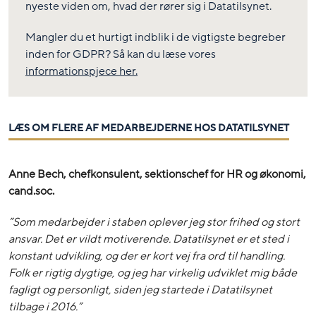
nyeste viden om, hvad der rører sig i Datatilsynet.
Mangler du et hurtigt indblik i de vigtigste begreber
inden for GDPR? Så kan du læse vores
informationspjece her.
LÆS OM FLERE AF MEDARBEJDERNE HOS DATATILSYNET
Anne Bech, chefkonsulent, sektionschef for HR og økonomi,
cand.soc.
”Som medarbejder i staben oplever jeg stor frihed og stort
ansvar. Det er vildt motiverende. Datatilsynet er et sted i
konstant udvikling, og der er kort vej fra ord til handling.
Folk er rigtig dygtige, og jeg har virkelig udviklet mig både
fagligt og personligt, siden jeg startede i Datatilsynet
tilbage i 2016.”