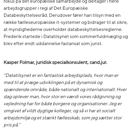
fokus på det europæiske samarbejde og deltager i flere
arbejdsgrupper i regi af Det Europæiske
Databeskyttelsesråd. Derudover fører han tilsyn med en
række fælleseuropæiske it-systemer og bidrager til at sikre,
at myndighederne overholder databeskyttelsesreglerne.
Frederik startede i Datatilsynet som sommerfuldmægtig og
blev efter endt uddannelse fastansat som jurist.
Kasper Folmar, juridisk specialkonsulent, cand.jur.
"Datatilsynet er en fantastisk arbejdsplads, hvor man er
med til at præge udviklingen på et dynamisk og
spændende område, både nationalt og internationalt. Hver
dag oplever man, hvor stor en værdi vores rådgivning og
vejledning har for både borgere og organisationer. Jeg er
omgivet af vildt dygtige kolleger, og så vi har et socialt
arbejdsmiljø og et stærkt fællesskab, som jeg sætter stor
pris på."