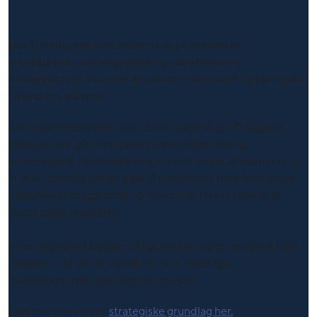
Det bliver du en del af
Hos Datatilsynet bestræber vi os på at være en
arbejdsplads, der engagerer og udvikler vores
medarbejdere. Vi elsker at udfordre hinanden og har tillid til
hinandens arbejde.
Som ny medarbejder vil du blive mødt af ca. 80 dygtige
kolleger, der går til opgaverne med åbenhed og
ansvarlighed. Det unikke ved at blive en del af teamet er, at
vi er en sammensat gruppe af mennesker med forskellige
uddannelsesbaggrunde og erfaringer. Det er med til at
skabe gode resultater!
Vores faglighed bygger på høj kvalitet og grundighed i alle
opgaver – og det er vigtigt for os at inddrage
medarbejderne i det daglige arbejde.
Læs mere om vores
strategiske grundlag her.