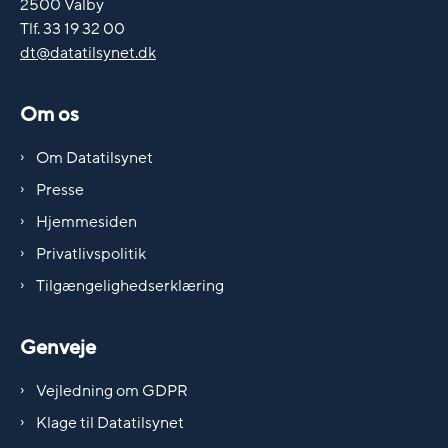
2500 Valby
Tlf. 33 19 32 00
dt@datatilsynet.dk
Om os
Om Datatilsynet
Presse
Hjemmesiden
Privatlivspolitik
Tilgængelighedserklæring
Genveje
Vejledning om GDPR
Klage til Datatilsynet