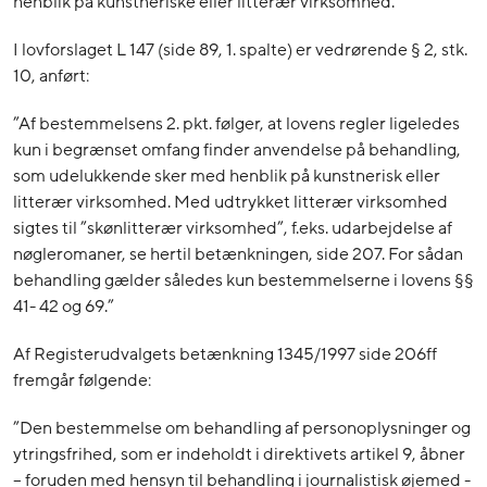
henblik på kunstneriske eller litterær virksomhed.
I lovforslaget L 147 (side 89, 1. spalte) er vedrørende § 2, stk.
10, anført:
”Af bestemmelsens 2. pkt. følger, at lovens regler ligeledes
kun i begrænset omfang finder anvendelse på behandling,
som udelukkende sker med henblik på kunstnerisk eller
litterær virksomhed. Med udtrykket litterær virksomhed
sigtes til ”skønlitterær virksomhed”, f.eks. udarbejdelse af
nøgleromaner, se hertil betænkningen, side 207. For sådan
behandling gælder således kun bestemmelserne i lovens §§
41- 42 og 69.”
Af Registerudvalgets betænkning 1345/1997 side 206ff
fremgår følgende:
”Den bestemmelse om behandling af personoplysninger og
ytringsfrihed, som er indeholdt i direktivets artikel 9, åbner
– foruden med hensyn til behandling i journalistisk øjemed -