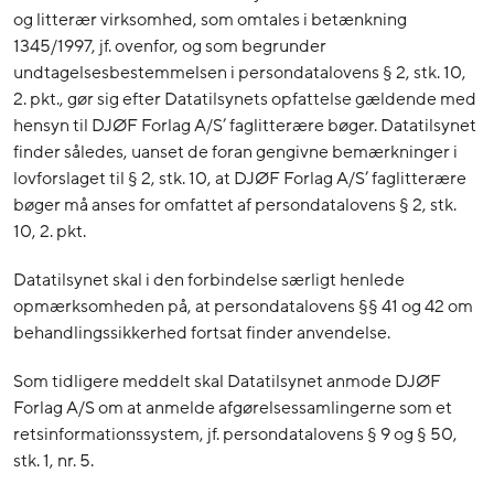
og litterær virksomhed, som omtales i betænkning
1345/1997, jf. ovenfor, og som begrunder
undtagelsesbestemmelsen i persondatalovens § 2, stk. 10,
2. pkt., gør sig efter Datatilsynets opfattelse gældende med
hensyn til DJØF Forlag A/S’ faglitterære bøger. Datatilsynet
finder således, uanset de foran gengivne bemærkninger i
lovforslaget til § 2, stk. 10, at DJØF Forlag A/S’ faglitterære
bøger må anses for omfattet af persondatalovens § 2, stk.
10, 2. pkt.
Datatilsynet skal i den forbindelse særligt henlede
opmærksomheden på, at persondatalovens §§ 41 og 42 om
behandlingssikkerhed fortsat finder anvendelse.
Som tidligere meddelt skal Datatilsynet anmode DJØF
Forlag A/S om at anmelde afgørelsessamlingerne som et
retsinformationssystem, jf. persondatalovens § 9 og § 50,
stk. 1, nr. 5.