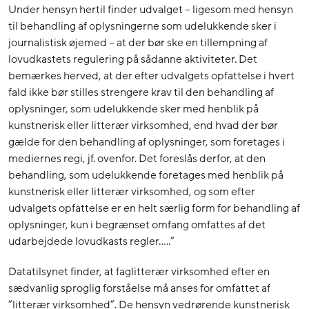
Under hensyn hertil finder udvalget – ligesom med hensyn
til behandling af oplysningerne som udelukkende sker i
journalistisk øjemed – at der bør ske en tillempning af
lovudkastets regulering på sådanne aktiviteter. Det
bemærkes herved, at der efter udvalgets opfattelse i hvert
fald ikke bør stilles strengere krav til den behandling af
oplysninger, som udelukkende sker med henblik på
kunstnerisk eller litterær virksomhed, end hvad der bør
gælde for den behandling af oplysninger, som foretages i
mediernes regi, jf. ovenfor. Det foreslås derfor, at den
behandling, som udelukkende foretages med henblik på
kunstnerisk eller litterær virksomhed, og som efter
udvalgets opfattelse er en helt særlig form for behandling af
oplysninger, kun i begrænset omfang omfattes af det
udarbejdede lovudkasts regler…..”
Datatilsynet finder, at faglitterær virksomhed efter en
sædvanlig sproglig forståelse må anses for omfattet af
”litterær virksomhed”. De hensyn vedrørende kunstnerisk