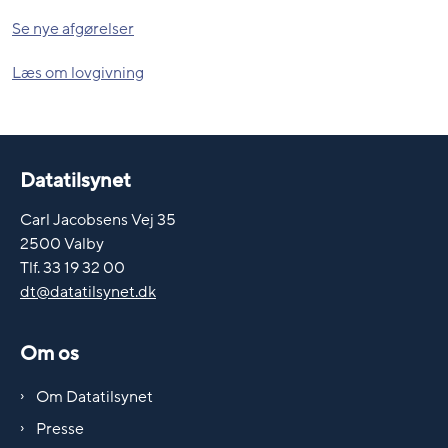
Se nye afgørelser
Læs om lovgivning
Datatilsynet
Carl Jacobsens Vej 35
2500 Valby
Tlf. 33 19 32 00
dt@datatilsynet.dk
Om os
Om Datatilsynet
Presse