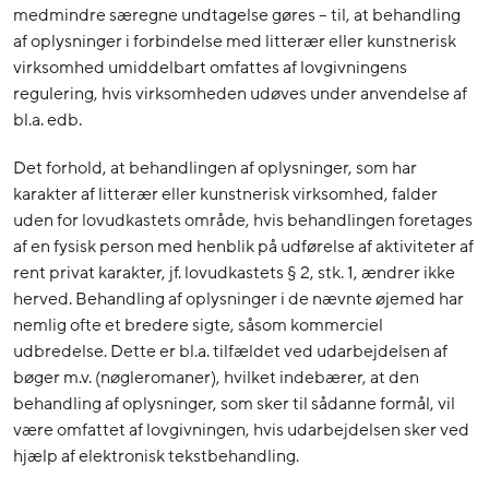
medmindre særegne undtagelse gøres – til, at behandling
af oplysninger i forbindelse med litterær eller kunstnerisk
virksomhed umiddelbart omfattes af lovgivningens
regulering, hvis virksomheden udøves under anvendelse af
bl.a. edb.
Det forhold, at behandlingen af oplysninger, som har
karakter af litterær eller kunstnerisk virksomhed, falder
uden for lovudkastets område, hvis behandlingen foretages
af en fysisk person med henblik på udførelse af aktiviteter af
rent privat karakter, jf. lovudkastets § 2, stk. 1, ændrer ikke
herved. Behandling af oplysninger i de nævnte øjemed har
nemlig ofte et bredere sigte, såsom kommerciel
udbredelse. Dette er bl.a. tilfældet ved udarbejdelsen af
bøger m.v. (nøgleromaner), hvilket indebærer, at den
behandling af oplysninger, som sker til sådanne formål, vil
være omfattet af lovgivningen, hvis udarbejdelsen sker ved
hjælp af elektronisk tekstbehandling.