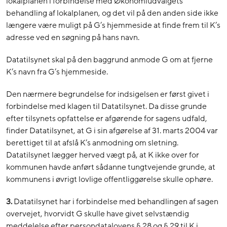
lokalplanen i forbindelse med Økonomiudvalgets
behandling af lokalplanen, og det vil på den anden side ikke
længere være muligt på G’s hjemmeside at finde frem til K’s
adresse ved en søgning på hans navn.
Datatilsynet skal på den baggrund anmode G om at fjerne
K’s navn fra G’s hjemmeside.
Den nærmere begrundelse for indsigelsen er først givet i
forbindelse med klagen til Datatilsynet. Da disse grunde
efter tilsynets opfattelse er afgørende for sagens udfald,
finder Datatilsynet, at G i sin afgørelse af 31. marts 2004 var
berettiget til at afslå K’s anmodning om sletning.
Datatilsynet lægger herved vægt på, at K ikke over for
kommunen havde anført sådanne tungtvejende grunde, at
kommunens i øvrigt lovlige offentliggørelse skulle ophøre.
3.
Datatilsynet har i forbindelse med behandlingen af sagen
overvejet, hvorvidt G skulle have givet selvstændig
meddelelse efter persondatalovens § 28 og § 29 til K i