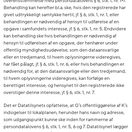
overensstemmelse med persondatalovens § 6, stk. 1, nr. 1
-
7.
Behandling kan herefter bl.a. ske, hvis den registrerede har
givet udtrykkeligt samtykke hertil, jf. § 6, stk. 1, nr. 1, eller
behandlingen er nødvendig af hensyn til udførelse af en
opgave i samfundets interesse, jf. § 6, stk. 1, nr. 5. Endvidere
kan behandling ske hvis behandlingen er nødvendig af
hensyn til udførelsen af en opgave, der henhører under
offentlig myndighedsudøvelse, som den dataansvarlige
eller en tredjemand, til hvem oplysningerne videregives,
har fået pålagt, jf. § 6, stk. 1, nr. 6, eller hvis behandlingen er
nødvendig for, at den dataansvarlige eller den tredjemand,
til hvem oplysningerne videregives, kan forfølge en
berettiget interesse, og hensynet til den registrerede ikke
overstiger denne interesse, jf. § 6, stk. 1, nr. 7.
Det er Datatilsynets opfattelse, at G’s offentliggørelse af K’s
indsigelser til lokalplanen, herunder hans navn og adresse,
som udgangspunkt kunne ske inden for rammerne af
persondatalovens § 6, stk. 1, nr. 5, 6 og 7. Datatilsynet lægger