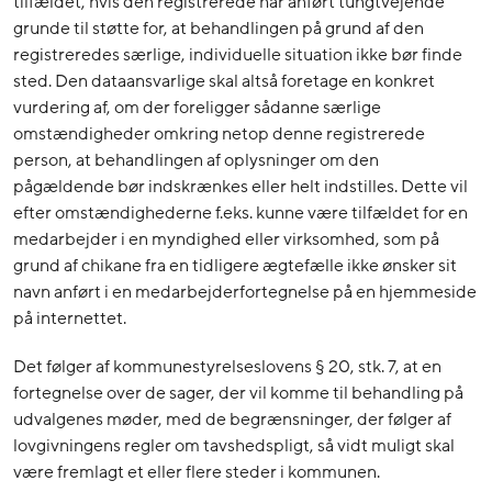
tilfældet, hvis den registrerede har anført tungtvejende
grunde til støtte for, at behandlingen på grund af den
registreredes særlige, individuelle situation ikke bør finde
sted. Den dataansvarlige skal altså foretage en konkret
vurdering af, om der foreligger sådanne særlige
omstændigheder omkring netop denne registrerede
person, at behandlingen af oplysninger om den
pågældende bør indskrænkes eller helt indstilles. Dette vil
efter omstændighederne f.eks. kunne være tilfældet for en
medarbejder i en myndighed eller virksomhed, som på
grund af chikane fra en tidligere ægtefælle ikke ønsker sit
navn anført i en medarbejderfortegnelse på en hjemmeside
på internettet.
Det følger af kommunestyrelseslovens § 20, stk. 7, at en
fortegnelse over de sager, der vil komme til behandling på
udvalgenes møder, med de begrænsninger, der følger af
lovgivningens regler om tavshedspligt, så vidt muligt skal
være fremlagt et eller flere steder i kommunen.