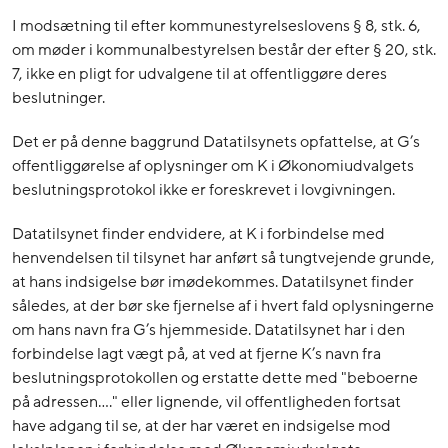
I modsætning til efter kommunestyrelseslovens § 8, stk. 6,
om møder i kommunalbestyrelsen består der efter § 20, stk.
7, ikke en pligt for udvalgene til at offentliggøre deres
beslutninger.
Det er på denne baggrund Datatilsynets opfattelse, at G’s
offentliggørelse af oplysninger om K i Økonomiudvalgets
beslutningsprotokol ikke er foreskrevet i lovgivningen.
Datatilsynet finder endvidere, at K i forbindelse med
henvendelsen til tilsynet har anført så tungtvejende grunde,
at hans indsigelse bør imødekommes. Datatilsynet finder
således, at der bør ske fjernelse af i hvert fald oplysningerne
om hans navn fra G’s hjemmeside. Datatilsynet har i den
forbindelse lagt vægt på, at ved at fjerne K’s navn fra
beslutningsprotokollen og erstatte dette med "beboerne
på adressen…." eller lignende, vil offentligheden fortsat
have adgang til se, at der har været en indsigelse mod