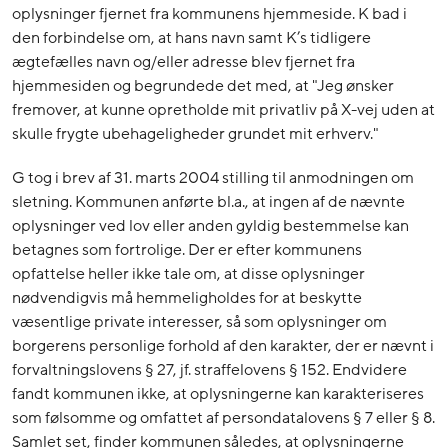
oplysninger fjernet fra kommunens hjemmeside. K bad i
den forbindelse om, at hans navn samt K’s tidligere
ægtefælles navn og/eller adresse blev fjernet fra
hjemmesiden og begrundede det med, at "Jeg ønsker
fremover, at kunne opretholde mit privatliv på X-vej uden at
skulle frygte ubehageligheder grundet mit erhverv."
G tog i brev af 31. marts 2004 stilling til anmodningen om
sletning. Kommunen anførte bl.a., at ingen af de nævnte
oplysninger ved lov eller anden gyldig bestemmelse kan
betagnes som fortrolige. Der er efter kommunens
opfattelse heller ikke tale om, at disse oplysninger
nødvendigvis må hemmeligholdes for at beskytte
væsentlige private interesser, så som oplysninger om
borgerens personlige forhold af den karakter, der er nævnt i
forvaltningslovens § 27, jf. straffelovens § 152. Endvidere
fandt kommunen ikke, at oplysningerne kan karakteriseres
som følsomme og omfattet af persondatalovens § 7 eller § 8.
Samlet set, finder kommunen således, at oplysningerne