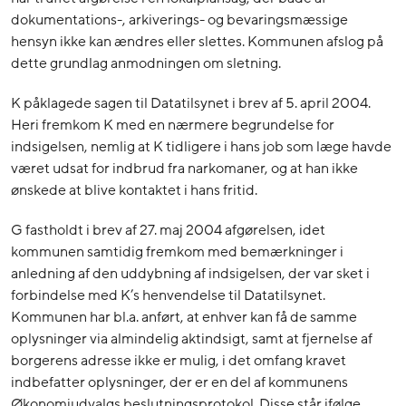
dokumentations-, arkiverings- og bevaringsmæssige
hensyn ikke kan ændres eller slettes. Kommunen afslog på
dette grundlag anmodningen om sletning.
K påklagede sagen til Datatilsynet i brev af 5. april 2004.
Heri fremkom K med en nærmere begrundelse for
indsigelsen, nemlig at K tidligere i hans job som læge havde
været udsat for indbrud fra narkomaner, og at han ikke
ønskede at blive kontaktet i hans fritid.
G fastholdt i brev af 27. maj 2004 afgørelsen, idet
kommunen samtidig fremkom med bemærkninger i
anledning af den uddybning af indsigelsen, der var sket i
forbindelse med K’s henvendelse til Datatilsynet.
Kommunen har bl.a. anført, at enhver kan få de samme
oplysninger via almindelig aktindsigt, samt at fjernelse af
borgerens adresse ikke er mulig, i det omfang kravet
indbefatter oplysninger, der er en del af kommunens
Økonomiudvalgs beslutningsprotokol. Disse står ifølge