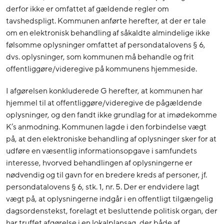
derfor ikke er omfattet af gældende regler om
tavshedspligt. Kommunen anførte herefter, at der er tale
om en elektronisk behandling af såkaldte almindelige ikke
følsomme oplysninger omfattet af persondatalovens § 6,
dvs. oplysninger, som kommunen må behandle og frit
offentliggøre/videregive på kommunens hjemmeside.
I afgørelsen konkluderede G herefter, at kommunen har
hjemmel til at offentliggøre/videregive de pågældende
oplysninger, og den fandt ikke grundlag for at imødekomme
K’s anmodning. Kommunen lagde i den forbindelse vægt
på, at den elektroniske behandling af oplysninger sker for at
udføre en væsentlig informationsopgave i samfundets
interesse, hvorved behandlingen af oplysningerne er
nødvendig og til gavn for en bredere kreds af personer, jf.
persondatalovens § 6, stk. 1, nr. 5. Der er endvidere lagt
vægt på, at oplysningerne indgår i en offentligt tilgængelig
dagsordenstekst, forelagt et besluttende politisk organ, der
har truffet afgørelse i en lokalplansag, der både af