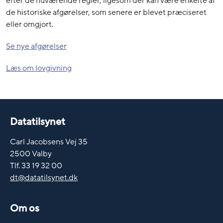
efter de nuværende regler, ligesom der kan være enkelte af
de historiske afgørelser, som senere er blevet præciseret
eller omgjort.
Se nye afgørelser
Læs om lovgivning
Datatilsynet
Carl Jacobsens Vej 35
2500 Valby
Tlf. 33 19 32 00
dt@datatilsynet.dk
Om os