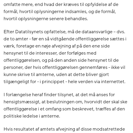
omfatte mere, end hvad der kræves til opfyldelse af de
formål, hvortil oplysningerne indsamles, og de formål,
hvortil oplysningerne senere behandles.
Efter Datatilsynets opfattelse, må de dataansvarlige – dvs.
de to amter - før en så vidtgående offentliggørelse sættes i
værk, foretage en nøje afvejning af på den ene side
hensynet til de interesser, der forfølges med
offentliggørelsen, og på den anden side hensynet til de
personer, der hvis offentliggørelsen gennemføres - ikke vil
kunne skrive til amterne, uden at dette bliver gjort
tilgængeligt for - i princippet - hele verden via internettet.
I forlængelse heraf finder tilsynet, at det må anses for
hensigtsmæssigt, at beslutningen om, hvorvidt der skal ske
offentliggørelse i et omfang som beskrevet, træffes af den
politiske ledelse i amterne.
Hvis resultatet af amtets afvejning af disse modsatrettede