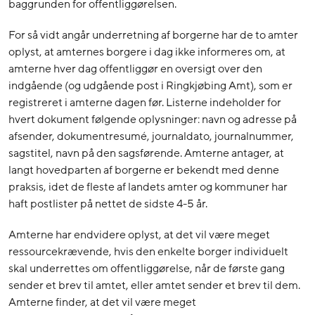
baggrunden for offentliggørelsen.
For så vidt angår underretning af borgerne har de to amter
oplyst, at amternes borgere i dag ikke informeres om, at
amterne hver dag offentliggør en oversigt over den
indgående (og udgående post i Ringkjøbing Amt), som er
registreret i amterne dagen før. Listerne indeholder for
hvert dokument følgende oplysninger: navn og adresse på
afsender, dokumentresumé, journaldato, journalnummer,
sagstitel, navn på den sagsførende. Amterne antager, at
langt hovedparten af borgerne er bekendt med denne
praksis, idet de fleste af landets amter og kommuner har
haft postlister på nettet de sidste 4-5 år.
Amterne har endvidere oplyst, at det vil være meget
ressourcekrævende, hvis den enkelte borger individuelt
skal underrettes om offentliggørelse, når de første gang
sender et brev til amtet, eller amtet sender et brev til dem.
Amterne finder, at det vil være meget