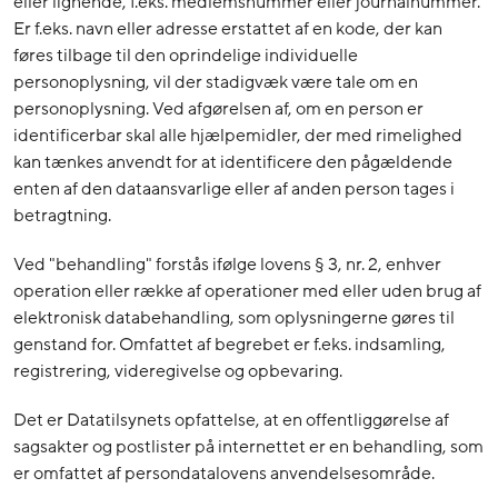
eller lignende, f.eks. medlemsnummer eller journalnummer.
Er f.eks. navn eller adresse erstattet af en kode, der kan
føres tilbage til den oprindelige individuelle
personoplysning, vil der stadigvæk være tale om en
personoplysning. Ved afgørelsen af, om en person er
identificerbar skal alle hjælpemidler, der med rimelighed
kan tænkes anvendt for at identificere den pågældende
enten af den dataansvarlige eller af anden person tages i
betragtning.
Ved "behandling" forstås ifølge lovens § 3, nr. 2, enhver
operation eller række af operationer med eller uden brug af
elektronisk databehandling, som oplysningerne gøres til
genstand for. Omfattet af begrebet er f.eks. indsamling,
registrering, videregivelse og opbevaring.
Det er Datatilsynets opfattelse, at en offentliggørelse af
sagsakter og postlister på internettet er en behandling, som
er omfattet af persondatalovens anvendelsesområde.