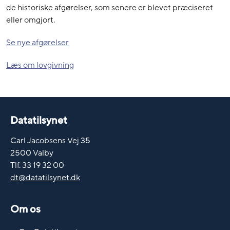
de historiske afgørelser, som senere er blevet præciseret
eller omgjort.
Se nye afgørelser
Læs om lovgivning
Datatilsynet
Carl Jacobsens Vej 35
2500 Valby
Tlf. 33 19 32 00
dt@datatilsynet.dk
Om os