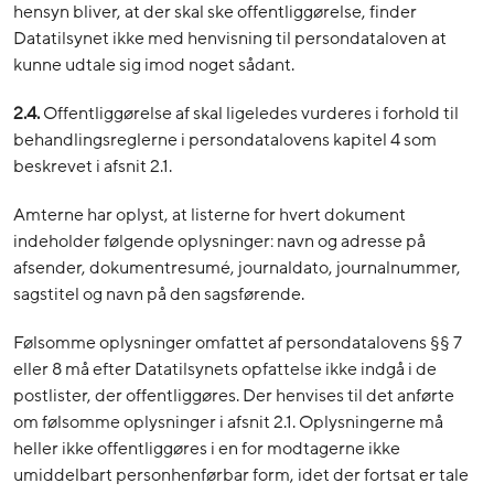
hensyn bliver, at der skal ske offentliggørelse, finder
Datatilsynet ikke med henvisning til persondataloven at
kunne udtale sig imod noget sådant.
2.4.
Offentliggørelse af skal ligeledes vurderes i forhold til
behandlingsreglerne i persondatalovens kapitel 4 som
beskrevet i afsnit 2.1.
Amterne har oplyst, at listerne for hvert dokument
indeholder følgende oplysninger: navn og adresse på
afsender, dokumentresumé, journaldato, journalnummer,
sagstitel og navn på den sagsførende.
Følsomme oplysninger omfattet af persondatalovens §§ 7
eller 8 må efter Datatilsynets opfattelse ikke indgå i de
postlister, der offentliggøres. Der henvises til det anførte
om følsomme oplysninger i afsnit 2.1. Oplysningerne må
heller ikke offentliggøres i en for modtagerne ikke
umiddelbart personhenførbar form, idet der fortsat er tale