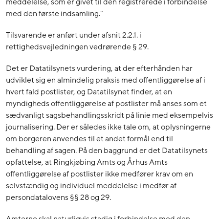
meddelelse, som er givet til den registrerede i forbindelse
med den første indsamling."
Tilsvarende er anført under afsnit 2.2.1. i
rettighedsvejledningen vedrørende § 29.
Det er Datatilsynets vurdering, at der efterhånden har
udviklet sig en almindelig praksis med offentliggørelse af i
hvert fald postlister, og Datatilsynet finder, at en
myndigheds offentliggørelse af postlister må anses som et
sædvanligt sagsbehandlingsskridt på linie med eksempelvis
journalisering. Der er således ikke tale om, at oplysningerne
om borgeren anvendes til et andet formål end til
behandling af sagen. På den baggrund er det Datatilsynets
opfattelse, at Ringkjøbing Amts og Århus Amts
offentliggørelse af postlister ikke medfører krav om en
selvstændig og individuel meddelelse i medfør af
persondatalovens §§ 28 og 29.