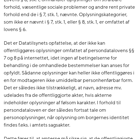
forhold, væsentlige sociale problemer og andre rent private
forhold end de i § 7, stk. 1, nævnte. Oplysningskategorier,
som ikke er nævnt i § 7, stk. 1, eller § 8, stk. 1, er omfattet af
lovens § 6.
Det er Datatilsynets opfattelse, at der ikke kan
offentliggøres oplysninger omfattet af persondatalovens §§
7 og 8 på internettet, idet ingen af betingelserne for
behandling i de omhandlede bestemmelser kan anses for
opfyldt. Sådanne oplysninger kan heller ikke offentliggøres i
en for modtageren ikke umiddelbar personhenførbar form.
Det er således ikke tilstrækkeligt, at navn, adresse mv.
udelades fra de offentliggjorte akter, hvis akterne
indeholder oplysninger af følsom karakter. I forhold til
persondataloven er der således fortsat tale om
personoplysninger, når oplysning om borgernes identitet
findes f.eks. i amtets sagsakter.
Dette fører til, at amterne må sikre sig, at de offentliggjorte