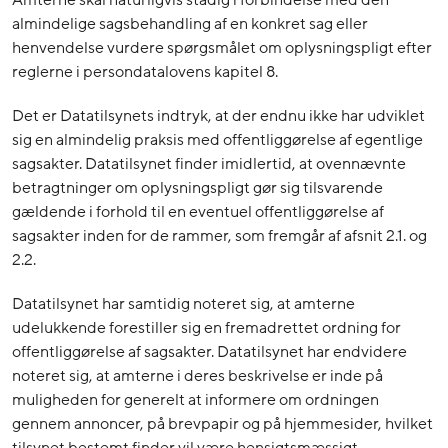
Amterne skal naturligvis stadig i forbindelse med den
almindelige sagsbehandling af en konkret sag eller
henvendelse vurdere spørgsmålet om oplysningspligt efter
reglerne i persondatalovens kapitel 8.
Det er Datatilsynets indtryk, at der endnu ikke har udviklet
sig en almindelig praksis med offentliggørelse af egentlige
sagsakter. Datatilsynet finder imidlertid, at ovennævnte
betragtninger om oplysningspligt gør sig tilsvarende
gældende i forhold til en eventuel offentliggørelse af
sagsakter inden for de rammer, som fremgår af afsnit 2.1. og
2.2.
Datatilsynet har samtidig noteret sig, at amterne
udelukkende forestiller sig en fremadrettet ordning for
offentliggørelse af sagsakter. Datatilsynet har endvidere
noteret sig, at amterne i deres beskrivelse er inde på
muligheden for generelt at informere om ordningen
gennem annoncer, på brevpapir og på hjemmesider, hvilket