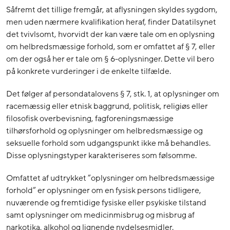
Såfremt det tillige fremgår, at aflysningen skyldes sygdom,
men uden nærmere kvalifikation heraf, finder Datatilsynet
det tvivlsomt, hvorvidt der kan være tale om en oplysning
om helbredsmæssige forhold, som er omfattet af § 7, eller
om der også her er tale om § 6-oplysninger. Dette vil bero
på konkrete vurderinger i de enkelte tilfælde.
Det følger af persondatalovens § 7, stk. 1, at oplysninger om
racemæssig eller etnisk baggrund, politisk, religiøs eller
filosofisk overbevisning, fagforeningsmæssige
tilhørsforhold og oplysninger om helbredsmæssige og
seksuelle forhold som udgangspunkt ikke må behandles.
Disse oplysningstyper karakteriseres som følsomme.
Omfattet af udtrykket ”oplysninger om helbredsmæssige
forhold” er oplysninger om en fysisk persons tidligere,
nuværende og fremtidige fysiske eller psykiske tilstand
samt oplysninger om medicinmisbrug og misbrug af
narkotika, alkohol og lignende nydelsesmidler.