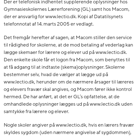
Der er telefonisk indhentet supplerende oplysninger hos
Gymnasieskolernes Lærerforening (GL) samt hos Macom,
der er ansvarlig for www.lectio.dk. Kopi af Datatilsynets
telefonnotat af 14. marts 2005 er vedlagt.
Det fremgår herefter af sagen, at Macom stiller den service
til rådighed for skolerne, at de mod betaling af vederlag kan
lægge skemaer for lærere og elever ud på www.lectio.dk.
Den enkelte skole får et logon fra Macom, som benyttes til
at få adgang til at indtaste (skema)oplysninger. Skolerne
bestemmer selv, hvad de vælger at lægge ud på
www.lectio.dk, herunder om de nærmere årsager til læreres
og elevers fravær skal angives, og Macom fører ikke kontrol
hermed. De har anført, at det er GL’s opfattelse, at de
omhandlede oplysninger lægges ud på www.lectio.dk uden
samtykke fra lærere og elever.
Nogle skoler angiver på www.lectio.dk, hvis en lærers fravær
skyldes sygdom (uden nærmere angivelse af sygdommen),