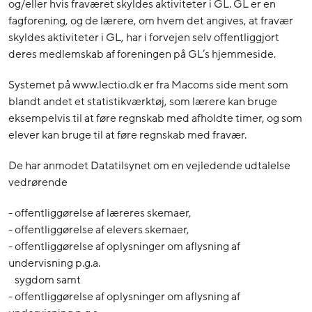
og/eller hvis fraværet skyldes aktiviteter i GL. GL er en
fagforening, og de lærere, om hvem det angives, at fravær
skyldes aktiviteter i GL, har i forvejen selv offentliggjort
deres medlemskab af foreningen på GL’s hjemmeside.
Systemet på www.lectio.dk er fra Macoms side ment som
blandt andet et statistikværktøj, som lærere kan bruge
eksempelvis til at føre regnskab med afholdte timer, og som
elever kan bruge til at føre regnskab med fravær.
De har anmodet Datatilsynet om en vejledende udtalelse
vedrørende
- offentliggørelse af læreres skemaer,
- offentliggørelse af elevers skemaer,
- offentliggørelse af oplysninger om aflysning af
undervisning p.g.a.
sygdom samt
- offentliggørelse af oplysninger om aflysning af