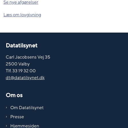
Se nye afgørelser
Læs om lovgivning
Datatilsynet
Carl Jacobsens Vej 35
2500 Valby
Tlf. 33 19 32 00
dt@datatilsynet.dk
Om os
Om Datatilsynet
Presse
Hjemmesiden