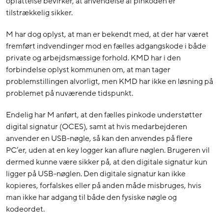
opfattelse bevirker, at anvendelse af pinkoden er
tilstrækkelig sikker.
M har dog oplyst, at man er bekendt med, at der har været
fremført indvendinger mod en fælles adgangskode i både
private og arbejdsmæssige forhold. KMD har i den
forbindelse oplyst kommunen om, at man tager
problemstillingen alvorligt, men KMD har ikke en løsning på
problemet på nuværende tidspunkt.
Endelig har M anført, at den fælles pinkode understøtter
digital signatur (OCES), samt at hvis medarbejderen
anvender en USB-nøgle, så kan den anvendes på flere
PC’er, uden at en key logger kan aflure nøglen. Brugeren vil
dermed kunne være sikker på, at den digitale signatur kun
ligger på USB-nøglen. Den digitale signatur kan ikke
kopieres, forfalskes eller på anden måde misbruges, hvis
man ikke har adgang til både den fysiske nøgle og
kodeordet.