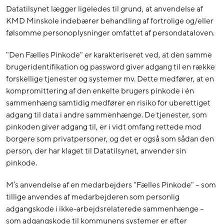
Datatilsynet lægger ligeledes til grund, at anvendelse af
KMD Minskole indebærer behandling af fortrolige og/eller
følsomme personoplysninger omfattet af persondataloven.
"Den Fælles Pinkode" er karakteriseret ved, at den samme
brugeridentifikation og password giver adgang til en række
forskellige tjenester og systemer mv. Dette medfører, at en
kompromittering af den enkelte brugers pinkode i én
sammenhæng samtidig medfører en risiko for uberettiget
adgang til data i andre sammenhænge. De tjenester, som
pinkoden giver adgang til, er i vidt omfang rettede mod
borgere som privatpersoner, og det er også som sådan den
person, der har klaget til Datatilsynet, anvender sin
pinkode.
M’s anvendelse af en medarbejders "Fælles Pinkode" – som
tillige anvendes af medarbejderen som personlig
adgangskode i ikke-arbejdsrelaterede sammenhænge –
som adgangskode til kommunens systemer er efter