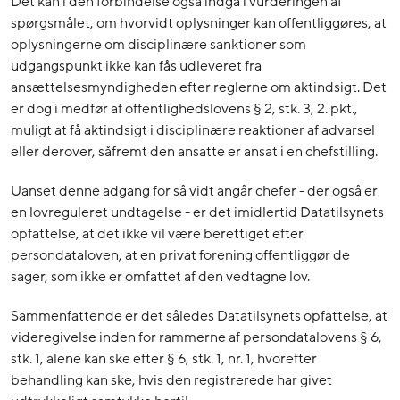
Det kan i den forbindelse også indgå i vurderingen af
spørgsmålet, om hvorvidt oplysninger kan offentliggøres, at
oplysningerne om disciplinære sanktioner som
udgangspunkt ikke kan fås udleveret fra
ansættelsesmyndigheden efter reglerne om aktindsigt. Det
er dog i medfør af offentlighedslovens § 2, stk. 3, 2. pkt.,
muligt at få aktindsigt i disciplinære reaktioner af advarsel
eller derover, såfremt den ansatte er ansat i en chefstilling.
Uanset denne adgang for så vidt angår chefer - der også er
en lovreguleret undtagelse - er det imidlertid Datatilsynets
opfattelse, at det ikke vil være berettiget efter
persondataloven, at en privat forening offentliggør de
sager, som ikke er omfattet af den vedtagne lov.
Sammenfattende er det således Datatilsynets opfattelse, at
videregivelse inden for rammerne af persondatalovens § 6,
stk. 1, alene kan ske efter § 6, stk. 1, nr. 1, hvorefter
behandling kan ske, hvis den registrerede har givet