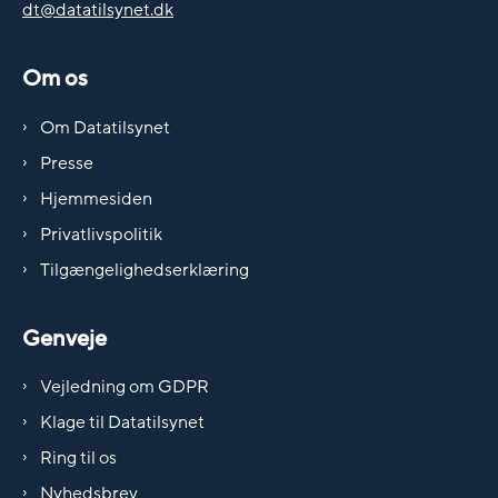
dt@datatilsynet.dk
Om os
Om Datatilsynet
Presse
Hjemmesiden
Privatlivspolitik
Tilgængelighedserklæring
Genveje
Vejledning om GDPR
Klage til Datatilsynet
Ring til os
Nyhedsbrev