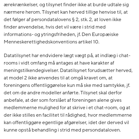
ærekrænkelser, og tilsynet finder ikke at burde udtale sig
nærmere herom. Tilsynet kan herved tillige henvise til, at
det følger af persondatalovens § 2, stk. 2, at loven ikke
finder anvendelse, hvis det vil være i strid med
informations- og ytringsfriheden, jf. Den Europæiske
Menneskerettighedskonventions artikel 10.
Datatilsynet har endvidere lægt vægt på, at indlæg i chat-
rooms i vidt omfang må antages at have karakter af
meningstilkendegivelser. Datatilsynet forudsætter herved,
at model 2 ikke anvendes til at omgå kravet om, at
foreningens offentliggørelse kun må ske med samtykke, jf.
det om de andre modeller anførte. Tilsynet skal derfor
anbefale, at der som forslået af foreningen alene gives
medlemmerne mulighed for at skrive i et chat-room, og at
der ikke stilles en facilitet til rådighed, hvor medlemmerne
kan offentliggøre egentlige afgørelser, idet der derved vil
kunne opstå behandling i strid med persondataloven.