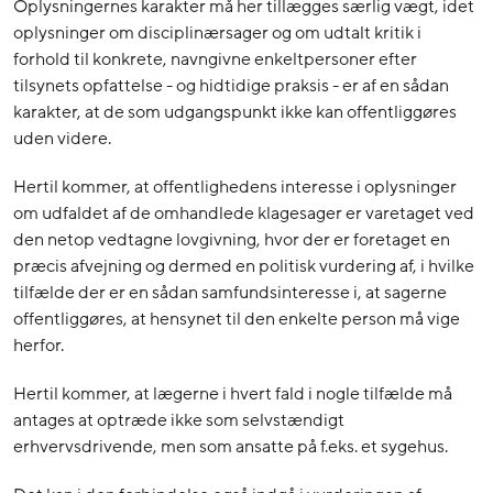
Oplysningernes karakter må her tillægges særlig vægt, idet
oplysninger om disciplinærsager og om udtalt kritik i
forhold til konkrete, navngivne enkeltpersoner efter
tilsynets opfattelse - og hidtidige praksis - er af en sådan
karakter, at de som udgangspunkt ikke kan offentliggøres
uden videre.
Hertil kommer, at offentlighedens interesse i oplysninger
om udfaldet af de omhandlede klagesager er varetaget ved
den netop vedtagne lovgivning, hvor der er foretaget en
præcis afvejning og dermed en politisk vurdering af, i hvilke
tilfælde der er en sådan samfundsinteresse i, at sagerne
offentliggøres, at hensynet til den enkelte person må vige
herfor.
Hertil kommer, at lægerne i hvert fald i nogle tilfælde må
antages at optræde ikke som selvstændigt
erhvervsdrivende, men som ansatte på f.eks. et sygehus.