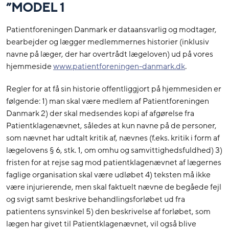
”MODEL 1
Patientforeningen Danmark er dataansvarlig og modtager,
bearbejder og lægger medlemmernes historier (inklusiv
navne på læger, der har overtrådt lægeloven) ud på vores
hjemmeside
www.patientforeningen-danmark.dk
.
Regler for at få sin historie offentliggjort på hjemmesiden er
følgende: 1) man skal være medlem af Patientforeningen
Danmark 2) der skal medsendes kopi af afgørelse fra
Patientklagenævnet, således at kun navne på de personer,
som nævnet har udtalt kritik af, nævnes (f.eks. kritik i form af
lægelovens § 6, stk. 1, om omhu og samvittighedsfuldhed) 3)
fristen for at rejse sag mod patientklagenævnet af lægernes
faglige organisation skal være udløbet 4) teksten må ikke
være injurierende, men skal faktuelt nævne de begåede fejl
og svigt samt beskrive behandlingsforløbet ud fra
patientens synsvinkel 5) den beskrivelse af forløbet, som
lægen har givet til Patientklagenævnet, vil også blive