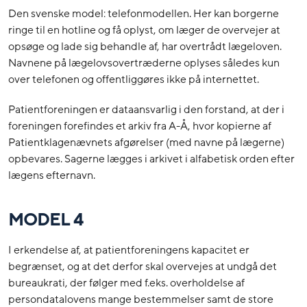
Den svenske model: telefonmodellen. Her kan borgerne
ringe til en hotline og få oplyst, om læger de overvejer at
opsøge og lade sig behandle af, har overtrådt lægeloven.
Navnene på lægelovsovertræderne oplyses således kun
over telefonen og offentliggøres ikke på internettet.
Patientforeningen er dataansvarlig i den forstand, at der i
foreningen forefindes et arkiv fra A-Å, hvor kopierne af
Patientklagenævnets afgørelser (med navne på lægerne)
opbevares. Sagerne lægges i arkivet i alfabetisk orden efter
lægens efternavn.
MODEL 4
I erkendelse af, at patientforeningens kapacitet er
begrænset, og at det derfor skal overvejes at undgå det
bureaukrati, der følger med f.eks. overholdelse af
persondatalovens mange bestemmelser samt de store