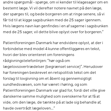
andre spørgsmål - spørge, om vi kender til klagesager om en
bestemt læge. Vi vil derefter notere navnet på den læge,
der spørges til, og bede borgeren om at ringe senere, så vi
får tid til at kigge sagsbunken med de 25 sager igennem.
Hvis lægens navn kan genfindes i en af sagerne i sagsbunken
med de 25 sager, vil dette blive oplyst over for borgeren.”
Patientforeningen Danmark har endvidere oplyst, at der i
forbindelse med model 4 kunne offentliggøres en tekst,
hvori der blev orienteret om foreningens
rådgivningstelefonlinjen: ”hør også om
lægelovsovertrædelser (begrænset service)”. Herudover
har foreningen beskrevet en retspolitisk tekst om det
forslag til lovgivning om et åbent og gennemsigtigt
sundhedsvæsen, som har været i høring, og som
Patientforeningen Danmark var glad for, fordi det ville give
danskerne samme mulighed som svenskerne for at få at
vide, om den læge, de tænkte på at lade sig behandle af,
havde overtrådt lægeloven…”