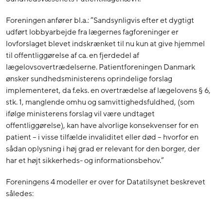
Foreningen anfører bl.a.: ”Sandsynligvis efter et dygtigt
udført lobbyarbejde fra lægernes fagforeninger er
lovforslaget blevet indskrænket til nu kun at give hjemmel
til offentliggørelse af ca. en fjerdedel af
lægelovsovertrædelserne. Patientforeningen Danmark
ønsker sundhedsministerens oprindelige forslag
implementeret, da f.eks. en overtrædelse af lægelovens § 6,
stk. 1, manglende omhu og samvittighedsfuldhed, (som
ifølge ministerens forslag vil være undtaget
offentliggørelse), kan have alvorlige konsekvenser for en
patient – i visse tilfælde invaliditet eller død – hvorfor en
sådan oplysning i høj grad er relevant for den borger, der
har et højt sikkerheds- og informationsbehov.”
Foreningens 4 modeller er over for Datatilsynet beskrevet
således: