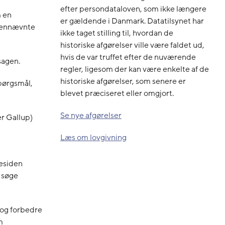
efter persondataloven, som ikke længere
m en
er gældende i Danmark. Datatilsynet har
ovennævnte
ikke taget stilling til, hvordan de
historiske afgørelser ville være faldet ud,
hvis de var truffet efter de nuværende
sagen.
regler, ligesom der kan være enkelte af de
historiske afgørelser, som senere er
pørgsmål,
blevet præciseret eller omgjort.
Se nye afgørelser
er Gallup)
Læs om lovgivning
mesiden
 søge
e og forbedre
m