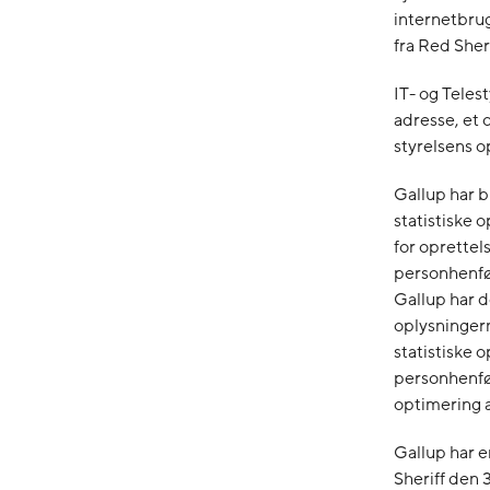
internetbru
fra Red Sheri
IT- og Teles
adresse, et 
styrelsens o
Gallup har b
statistiske
for oprettel
personhenfør
Gallup har 
oplysningern
statistiske 
personhenfør
optimering 
Gallup har 
Sheriff den 