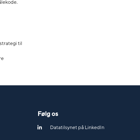
ålekode.
trategi til
re
Følg os
Datatilsynet på LinkedIn