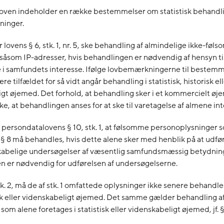
oven indeholder en række bestemmelser om statistisk behandli
ninger.
r lovens § 6, stk. 1, nr. 5, ske behandling af almindelige ikke-fø
såsom IP-adresser, hvis behandlingen er nødvendig af hensyn ti
 i samfundets interesse. Ifølge lovbemærkningerne til bestemm
ære tilfældet for så vidt angår behandling i statistisk, historisk el
gt øjemed. Det forhold, at behandling sker i et kommercielt øj
ke, at behandlingen anses for at ske til varetagelse af almene int
f persondatalovens § 10, stk. 1, at følsomme personoplysninger 
ler § 8 må behandles, hvis dette alene sker med henblik på at udfør
skabelige undersøgelser af væsentlig samfundsmæssig betydning
n er nødvendig for udførelsen af undersøgelserne.
stk. 2, må de af stk. 1 omfattede oplysninger ikke senere behandle
sk eller videnskabeligt øjemed. Det samme gælder behandling a
som alene foretages i statistisk eller videnskabeligt øjemed, jf. §