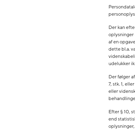
Persondatal
personoplys
Der kan efte
oplysninger 
af en opgave
dette bl.a. v
videnskabeli
udelukker ik
Der følger a
7, stk. 1, el
eller viden
behandlinge
Efter § 10, 
end statisti
oplysninger, 