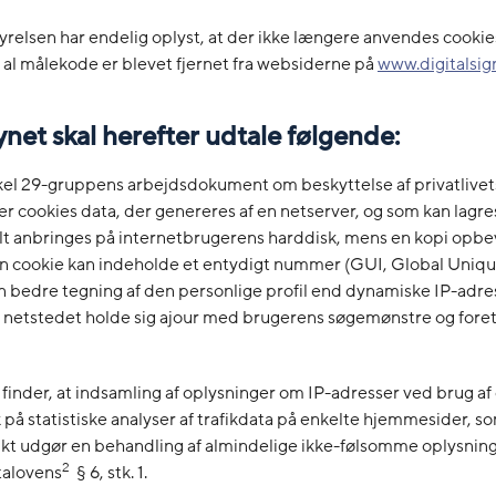
tyrelsen har endelig oplyst, at der ikke længere anvendes cookie
at al målekode er blevet fjernet fra websiderne på
www.digitalsig
ynet skal herefter udtale følgende:
ikel 29-gruppens arbejdsdokument om beskyttelse af privatlivet
er cookies data, der genereres af en netserver, og som kan lagres 
lt anbringes på internetbrugerens harddisk, mens en kopi opbe
n cookie kan indeholde et entydigt nummer (GUI, Global Unique
n bedre tegning af den personlige profil end dynamiske IP-adre
netstedet holde sig ajour med brugerens søgemønstre og fore
 finder, at indsamling af oplysninger om IP-adresser ved brug af
på statistiske analyser af trafikdata på enkelte hjemmesider, s
t udgør en behandling af almindelige ikke-følsomme oplysning
2
talovens
§ 6, stk. 1.