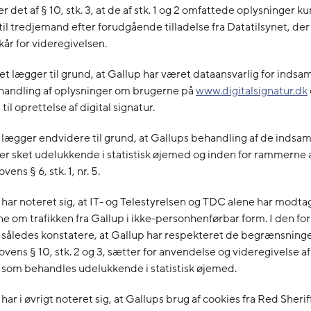
r det af § 10, stk. 3, at de af stk. 1 og 2 omfattede oplysninger k
til tredjemand efter forudgående tilladelse fra Datatilsynet, der 
år for videregivelsen.
et lægger til grund, at Gallup har været dataansvarlig for indsa
ehandling af oplysninger om brugerne på
www.digitalsignatur.dk
l oprettelse af digital signatur.
 lægger endvidere til grund, at Gallups behandling af de indsa
er sket udelukkende i statistisk øjemed og inden for rammerne 
ens § 6, stk. 1, nr. 5.
 har noteret sig, at IT- og Telestyrelsen og TDC alene har modta
e om trafikken fra Gallup i ikke-personhenførbar form. I den f
 således konstatere, at Gallup har respekteret de begrænsning
vens § 10, stk. 2 og 3, sætter for anvendelse og videregivelse af
 som behandles udelukkende i statistisk øjemed.
har i øvrigt noteret sig, at Gallups brug af cookies fra Red Sherif