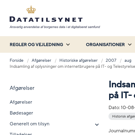
REGLER OG VEJLEDNING
ORGANISATIONER
Forside
Afgørelser
Historiske afgørelser
2007
aug
Indsamling af oplysninger om internetbrugere på IT- og Telestyrel
Indsam
Afgørelser
på IT-
Afgørelser
Dato:
10-08
Bødesager
Historisk afgø
Generelt om tilsyn
Journalnum
Tilladelser