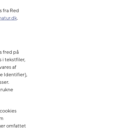
s fra Red
natur.dk
.
s fred på
i tekstfiler,
vares af
 Identifier),
sser.
trukne
 cookies
om
er omfattet