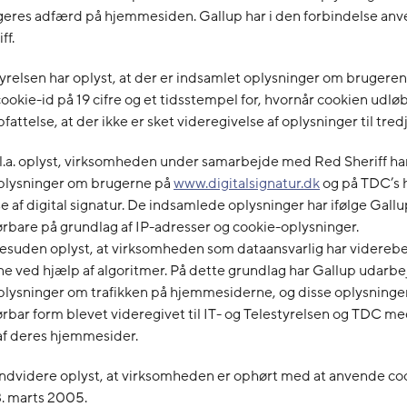
geres adfærd på hjemmesiden. Gallup har i den forbindelse anv
ff.
tyrelsen har oplyst, at der er indsamlet oplysninger om brugeren
cookie-id på 19 cifre og et tidsstempel for, hvornår cookien udløb
pfattelse, at der ikke er sket videregivelse af oplysninger til tre
l.a. oplyst, virksomheden under samarbejde med Red Sheriff ha
 oplysninger om brugerne på
www.digitalsignatur.dk
og på TDC’s
se af digital signatur. De indsamlede oplysninger har ifølge Gall
bare på grundlag af IP-adresser og cookie-oplysninger.
desuden oplyst, at virksomheden som dataansvarlig har videreb
e ved hjælp af algoritmer. På dette grundlag har Gallup udarbe
oplysninger om trafikken på hjemmesiderne, og disse oplysninger 
bar form blevet videregivet til IT- og Telestyrelsen og TDC me
af deres hjemmesider.
endvidere oplyst, at virksomheden er ophørt med at anvende coo
3. marts 2005.