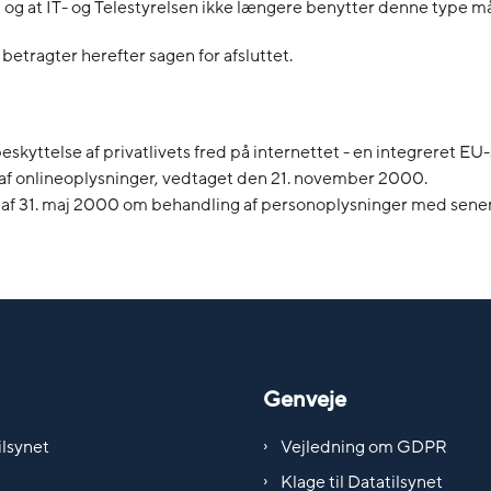
og at IT- og Telestyrelsen ikke længere benytter denne type m
 betragter herefter sagen for afsluttet.
yttelse af privatlivets fred på internettet - en integreret EU-s
 af onlineoplysninger, vedtaget den 21. november 2000.
9 af 31. maj 2000 om behandling af personoplysninger med sene
Genveje
lsynet
Vejledning om GDPR
Klage til Datatilsynet