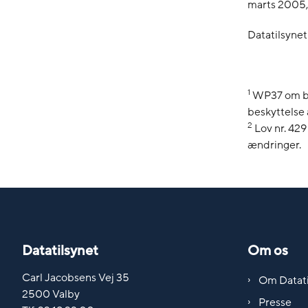
marts 2005, 
Datatilsynet
1
WP37 om besk
beskyttelse
2
Lov nr. 42
ændringer.
Datatilsynet
Om os
Carl Jacobsens Vej 35
Om Datati
2500 Valby
Presse