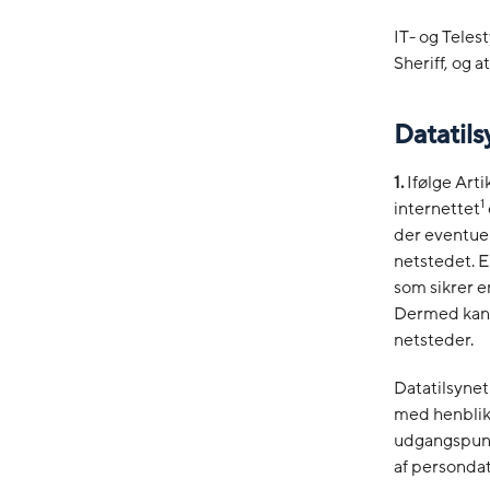
IT- og Teles
Sheriff, og 
Datatils
1.
Ifølge Art
1
internettet
der eventue
netstedet. E
som sikrer e
Dermed kan 
netsteder.
Datatilsynet
med henblik 
udgangspunk
af personda