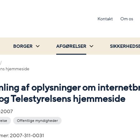
Kontakt
Om os
BORGER
AFGØRELSER
SIKKERHEDS
sens hjemmeside
ling af oplysninger om internetb
 og Telestyrelsens hjemmeside
-2007
relse
Offentlige myndigheder
mer: 2007-311-0031