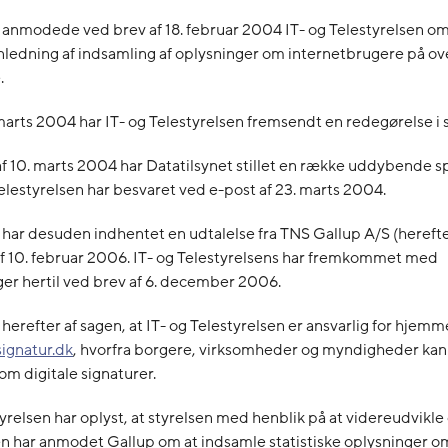
 anmodede ved brev af 18. februar 2004 IT- og Telestyrelsen o
anledning af indsamling af oplysninger om internetbrugere på 
.
marts 2004 har IT- og Telestyrelsen fremsendt en redegørelse i 
f 10. marts 2004 har Datatilsynet stillet en række uddybende s
elestyrelsen har besvaret ved e-post af 23. marts 2004.
 har desuden indhentet en udtalelse fra TNS Gallup A/S (hereft
f 10. februar 2006. IT- og Telestyrelsens har fremkommet med
r hertil ved brev af 6. december 2006.
herefter af sagen, at IT- og Telestyrelsen er ansvarlig for hjem
ignatur.dk
, hvorfra borgere, virksomheder og myndigheder kan
om digitale signaturer.
tyrelsen har oplyst, at styrelsen med henblik på at videreudvikl
 har anmodet Gallup om at indsamle statistiske oplysninger o