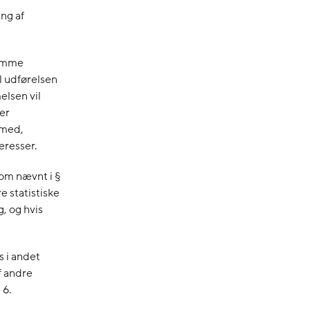
ng af
lsomme
l udførelsen
elsen vil
ler
emed,
eresser.
som nævnt i §
e statistiske
, og hvis
s i andet
f andre
 6.