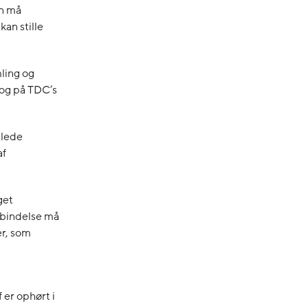
un må
kan stille
mling og
og på TDC’s
mlede
af
get
orbindelse må
er, som
f er ophørt i