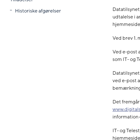
Datatilsynet
Historiske afgørelser
udtalelse i 
hjemmeside
Ved brev 1. 
Ved e-post a
som IT- og T
Datatilsynet
ved e-post a
bemærkninge
Det fremgår 
www.digitals
information 
IT- og Teles
hjemmesiden