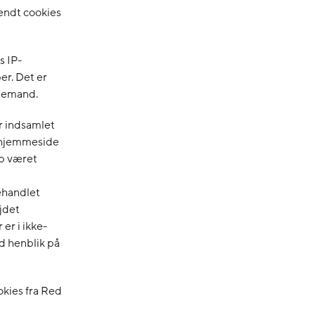
endt cookies
s IP-
er. Det er
djemand.
r indsamlet
 hjemmeside
up været
ehandlet
jdet
er i ikke-
d henblik på
kies fra Red