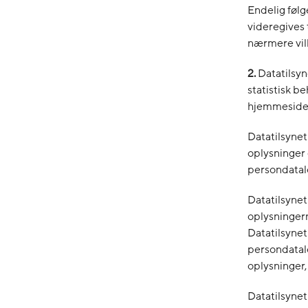
Endelig følge
videregives 
nærmere vilk
2.
Datatilsyn
statistisk b
hjemmeside ti
Datatilsynet
oplysninger 
persondatalov
Datatilsynet
oplysningern
Datatilsynet
persondatalo
oplysninger,
Datatilsynet 