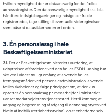
hvilken myndighed der er dataansvarlig for det fælles
adressatregister. Den dataansvarlige myndighed skal bl.a.
håndtere indsigtsbegæringer og indsigelser fra de
registreredes, tage stilling til eventuelle videregivelser
samt påse at datasikkerheden er i orden.
3. Én personalesag i hele
Beskæftigelsesministeriet
3.1.
Det er Beskæftigelsesministeriets vurdering, at
udnyttelsen af fordelene ved den fælles ESDH-løsning bør
ske ved i videst muligt omfang at anvende fælles
fremgangsmåder ved personaleadministration, anvende
fælles skabeloner og følge princippet om, at der kun
oprettes én personalesag pr. medarbejder i ministeriet
uanset medarbejderens tjenestested. Hertil kommer, at
adgang og begrænsning af adgang til denne sag styres ved
hjælp af indblik (rettighedsstyring), og at enhederne selv