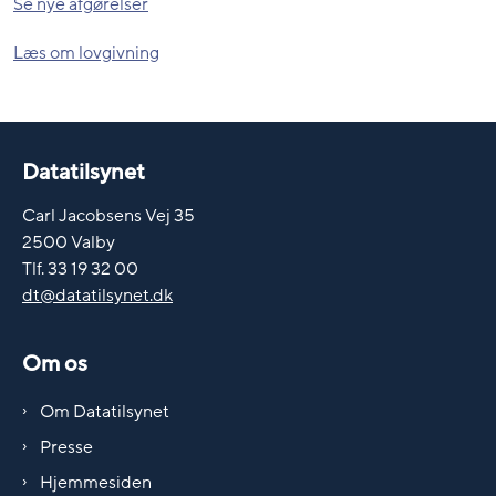
Se nye afgørelser
Læs om lovgivning
Datatilsynet
Carl Jacobsens Vej 35
2500 Valby
Tlf. 33 19 32 00
dt@datatilsynet.dk
Om os
Om Datatilsynet
Presse
Hjemmesiden