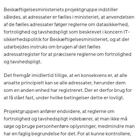
Beskæftigelsesministeriets projektgruppe indstiller
således, at adressater er fælles i ministeriet, at anvendelsen
af de fælles adressater følger reglerne om datasikkerhed,
fortrolighed og tavshedspligt som beskrevet i koncern IT-
sikkerhedspolitik for Beskæftigelsesministeriet, og at der
udarbejdes instruks om brugen af det fælles
adressatregister for at præcisere reglerne om fortrolighed
og tavshedspligt.
Det fremgår imidlertid tillige, at en konsekvens er, at alle
ansatte principielt kan se alle adressater, herunder dem
som en anden enhed har registreret. Der er derfor brug for
at få slået fast, under hvilke betingelser dette er lovligt.
Projektgruppen anfører endvidere, at reglerne om
fortrolighed og tavshedspligt indebærer, at man ikke må
søge og bruge personhenføre oplysninger, medmindre man
har en faglig begrundelse for det. For at kunne kontrollere,