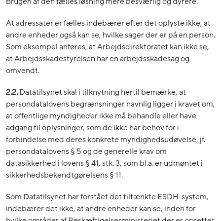
brugen af den fælles løsning mere besværlig og dyrere.
At adressater er fælles indebærer efter det oplyste ikke, at
andre enheder også kan se, hvilke sager der er på en person.
Som eksempel anføres, at Arbejdsdirektoratet kan ikke se,
at Arbejdsskadestyrelsen har en arbejdsskadesag og
omvendt.
2.2.
Datatilsynet skal i tilknytning hertil bemærke, at
persondatalovens begrænsninger navnlig ligger i kravet om,
at offentlige myndigheder ikke må behandle eller have
adgang til oplysninger, som de ikke har behov for i
forbindelse med deres konkrete myndighedsudøvelse, jf.
persondatalovens § 5 og de generelle krav om
datasikkerhed i lovens § 41, stk. 3, som bl.a. er udmøntet i
sikkerhedsbekendtgørelsens § 11.
Som Datatilsynet har forstået det tiltænkte ESDH-system,
indebærer det ikke, at andre enheder kan se, inden for
hvilke områder af Beskæftigelsesministeriet der er oprettet