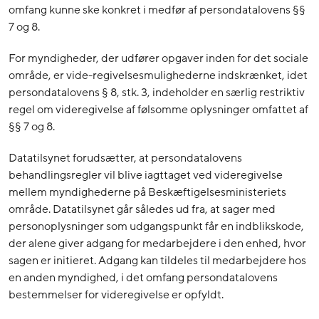
omfang kunne ske konkret i medfør af persondatalovens §§
7 og 8.
For myndigheder, der udfører opgaver inden for det sociale
område, er vide-regivelsesmulighederne indskrænket, idet
persondatalovens § 8, stk. 3, indeholder en særlig restriktiv
regel om videregivelse af følsomme oplysninger omfattet af
§§ 7 og 8.
Datatilsynet forudsætter, at persondatalovens
behandlingsregler vil blive iagttaget ved videregivelse
mellem myndighederne på Beskæftigelsesministeriets
område. Datatilsynet går således ud fra, at sager med
personoplysninger som udgangspunkt får en indblikskode,
der alene giver adgang for medarbejdere i den enhed, hvor
sagen er initieret. Adgang kan tildeles til medarbejdere hos
en anden myndighed, i det omfang persondatalovens
bestemmelser for videregivelse er opfyldt.