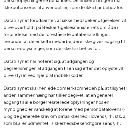
personoplysningerne behandles. De enkelte brugere må
ikke autoriseres til anvendelser, som de ikke har behov for.
Datatilsynet forudsætter, at sikkerhedsbekendtgørelsen vil
blive overholdt på Beskæftigelsesministeriets område i
forbindelse med de forestående databehandlinger,
herunder at de enkelte medarbejdere ikke gives adgang til
person-oplysninger, som de ikke har behov for.
Datatilsynet har noteret sig, at adgangen og
begrænsningen af adgangen til en sag efter det oplyste vil
blive styret ved hjælp af indblikskoder.
Datatilsynet skal henlede opmærksomheden på, at tilsynet i
anden sammenhæng har tilkendegivet, at en generel
adgang til alle borgerrelaterede oplysninger hos en
myndighed er vanskelig at forene med persondatalovens §
5 og de generelle krav om datasikkerhed i lovens § 41, stk. 3,
som bl.a. er udmøntet i sikkerhedsbekendtgørelsens § 11.