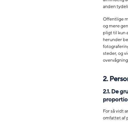
anden tydeli
Offentlige m
og mere gene
pligt til kun
herunder be
fotograferin
steder, og v
overvågning 
2. Pers
2.1. De g
proportio
For så vidt 
omfattet af 