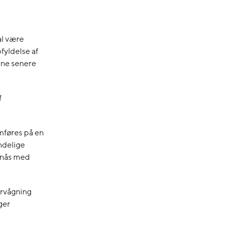
al være
fyldelse af
erne senere
f
emføres på en
ndelige
n nås med
ervågning
ger