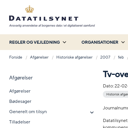
REGLER OG VEJLEDNING
ORGANISATIONER
Forside
Afgørelser
Historiske afgørelser
2007
feb
Tv-ov
Afgørelser
Dato:
22-02
Afgørelser
Historisk afgø
Bødesager
Journalnum
Generelt om tilsyn
Datatilsyne
Tilladelser
kommunens a