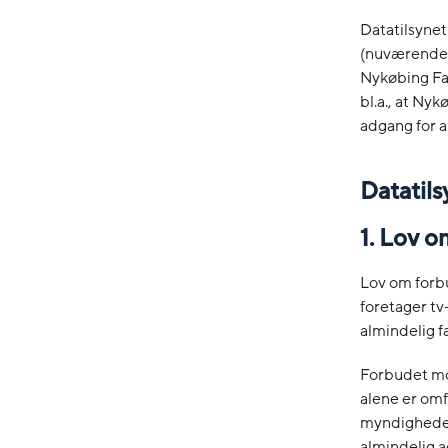
Datatilsynet
(nuværende 
Nykøbing Fal
bl.a., at Ny
adgang for a
Datatils
1. Lov 
Lov om forbu
foretager tv
almindelig f
Forbudet mo
alene er omfa
myndigheder,
almindelig ad