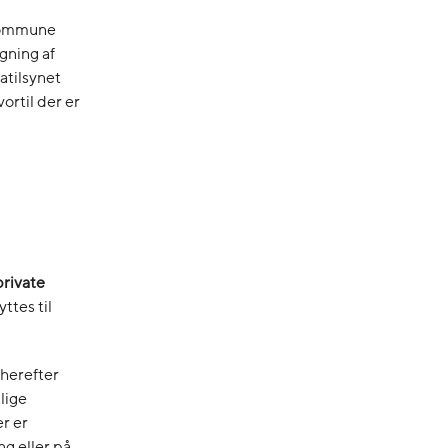
 Kommune
ning af
atilsynet
ortil der er
private
ttes til
herefter
tlige
er er
ng eller på