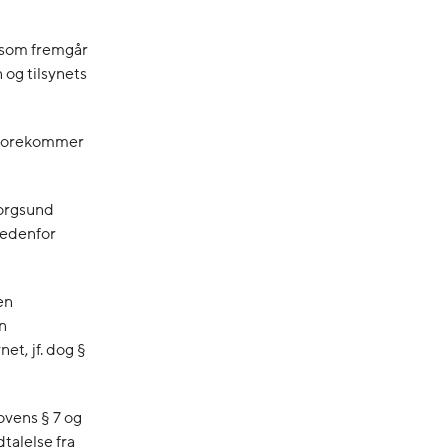
, som fremgår
 og tilsynets
g forekommer
borgsund
nedenfor
en
en
et, jf. dog §
ovens § 7 og
talelse fra