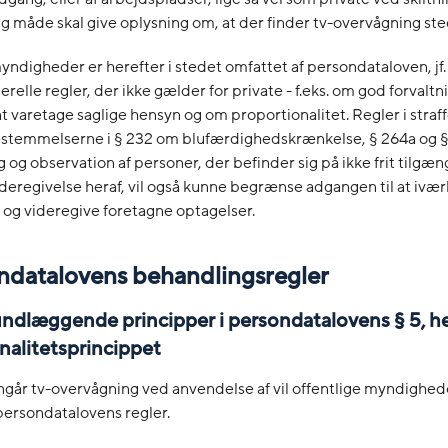
g måde skal give oplysning om, at der finder tv-overvågning ste
yndigheder er herefter i stedet omfattet af persondataloven, jf.
relle regler, der ikke gælder for private - f.eks. om god forvaltn
 at varetage saglige hensyn og om proportionalitet. Regler i straf
stemmelserne i § 232 om blufærdighedskrænkelse, § 264a og 
g og observation af personer, der befinder sig på ikke frit tilgæn
ideregivelse heraf, vil også kunne begrænse adgangen til at ivæ
og videregive foretagne optagelser.
ondatalovens behandlingsregler
rundlæggende principper i persondatalovens § 5, 
nalitetsprincippet
angår tv-overvågning ved anvendelse af vil offentlige myndighe
persondatalovens regler.