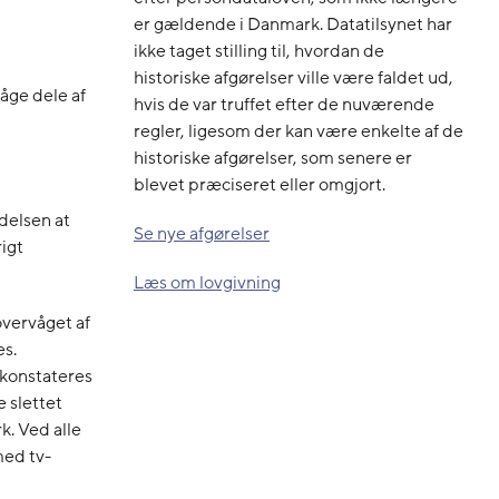
er gældende i Danmark. Datatilsynet har
ikke taget stilling til, hvordan de
historiske afgørelser ville være faldet ud,
åge dele af
hvis de var truffet efter de nuværende
regler, ligesom der kan være enkelte af de
historiske afgørelser, som senere er
blevet præciseret eller omgjort.
delsen at
Se nye afgørelser
igt
Læs om lovgivning
 overvåget af
es.
konstateres
e slettet
k. Ved alle
med tv-