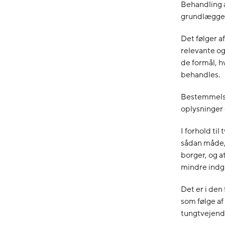
Behandling a
grundlæggen
Det følger a
relevante og
de formål, h
behandles.
Bestemmelsen
oplysninger 
I forhold ti
sådan måde, 
borger, og a
mindre indgr
Det er i den
som følge af
tungtvejend