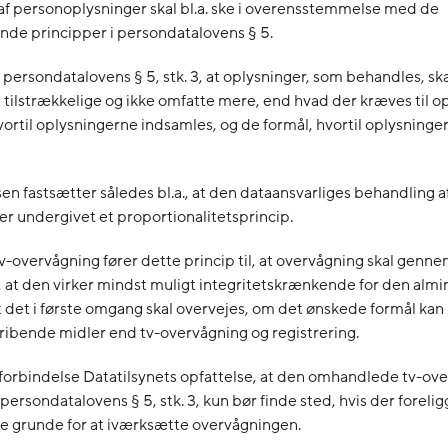
f personoplysninger skal bl.a. ske i overensstemmelse med de
de principper i persondatalovens § 5.
f persondatalovens § 5, stk. 3, at oplysninger, som behandles, sk
 tilstrækkelige og ikke omfatte mere, end hvad der kræves til op
vortil oplysningerne indsamles, og de formål, hvortil oplysning
 fastsætter således bl.a., at den dataansvarliges behandling a
er undergivet et proportionalitetsprincip.
l tv-overvågning fører dette princip til, at overvågning skal genn
at den virker mindst muligt integritetskrænkende for den almi
t det i første omgang skal overvejes, om det ønskede formål ka
ibende midler end tv-overvågning og registrering.
 forbindelse Datatilsynets opfattelse, at den omhandlede tv-ov
 persondatalovens § 5, stk. 3, kun bør finde sted, hvis der forelig
e grunde for at iværksætte overvågningen.