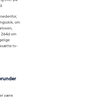
d.
 nedenfor,
ingsskik, om
feloven,
§ 264d om
gelige
rksætte tv-
herunder
der være