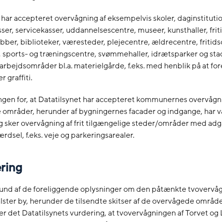
 har accepteret overvågning af eksempelvis skoler, daginstitutio
ser, servicekasser, uddannelsescentre, museer, kunsthaller, frit
er, biblioteker, væresteder, plejecentre, ældrecentre, fritids
, sports- og træningscentre, svømmehaller, idrætsparker og st
rbejdsområder bl.a. materielgårde, f.eks. med henblik på at fo
 graffiti.
gen for, at Datatilsynet har accepteret kommunernes overvågni
områder, herunder af bygningernes facader og indgange, har v
g sker overvågning af frit tilgængelige steder/områder med adg
ærdsel, f.eks. veje og parkeringsarealer.
ering
nd af de foreliggende oplysninger om den påtænkte tvovervåg
ster by, herunder de tilsendte skitser af de overvågede område
 er det Datatilsynets vurdering, at tvovervågningen af Torvet og L