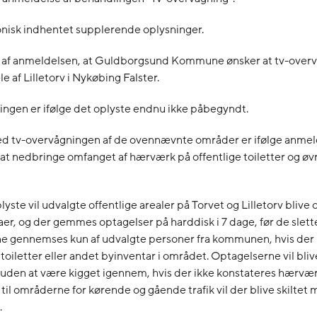
onisk indhentet supplerende oplysninger.
 af anmeldelsen, at Guldborgsund Kommune ønsker at tv-overv
e af Lilletorv i Nykøbing Falster.
ngen er ifølge det oplyste endnu ikke påbegyndt.
d tv-overvågningen af de ovennævnte områder er ifølge anmel
 at nedbringe omfanget af hærværk på offentlige toiletter og øvr
lyste vil udvalgte offentlige arealer på Torvet og Lilletorv blive
r, og der gemmes optagelser på harddisk i 7 dage, før de slett
e gennemses kun af udvalgte personer fra kommunen, hvis der 
oiletter eller andet byinventar i området. Optagelserne vil bliv
 uden at være kigget igennem, hvis der ikke konstateres hærvær
 til områderne for kørende og gående trafik vil der blive skiltet 
.