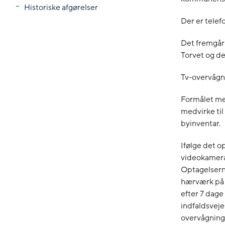
Historiske afgørelser
Der er telef
Det fremgår
Torvet og del
Tv-overvågni
Formålet me
medvirke til
byinventar.
Ifølge det op
videokamerae
Optagelsern
hærværk på t
efter 7 dage
indfaldsveje
overvågning