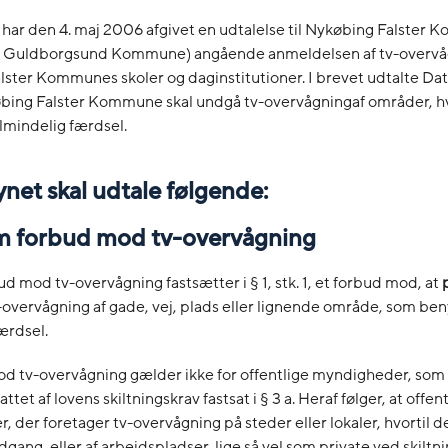
 har den 4. maj 2006 afgivet en udtalelse til Nykøbing Falster
Guldborgsund Kommune) angående anmeldelsen af tv-overvåg
ster Kommunes skoler og daginstitutioner. I brevet udtalte Dat
købing Falster Kommune skal undgå tv-overvågningaf områder, hv
lmindelig færdsel.
ynet skal udtale følgende:
om forbud mod tv-overvågning
d mod tv-overvågning fastsætter i § 1, stk. 1, et forbud mod, at
-overvågning af gade, vej, plads eller lignende område, som beny
ærdsel.
d tv-overvågning gælder ikke for offentlige myndigheder, som 
ttet af lovens skiltningskrav fastsat i § 3 a. Heraf følger, at offen
 der foretager tv-overvågning på steder eller lokaler, hvortil d
gang, eller af arbejdspladser, lige så vel som private ved skiltni