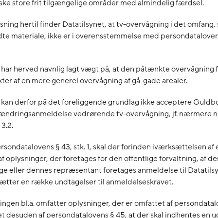
ke store frit tilgængelige områder med almindelig færdsel.
ning hertil finder Datatilsynet, at tv-overvågning i det omfang
ndte materiale, ikke er i overensstemmelse med persondataloven
t har herved navnlig lagt vægt på, at den påtænkte overvågnin
kter af en mere generel overvågning af gå-gade arealer.
t kan derfor på det foreliggende grundlag ikke acceptere Guld
dringsanmeldelse vedrørende tv-overvågning, jf. nærmere 
3.2.
rsondatalovens § 43, stk. 1, skal der forinden iværksættelsen af 
f oplysninger, der foretages for den offentlige forvaltning, af d
ge eller dennes repræsentant foretages anmeldelse til Datatilsyn
ætter en række undtagelser til anmeldelseskravet.
ngen bl.a. omfatter oplysninger, der er omfattet af persondatal
det desuden af persondatalovens § 45, at der skal indhentes en ud