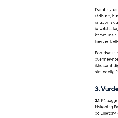
Datatilsynet
rådhuse, bus
ungdomsklubb
idrætshaller
kommunale a
hærværk eller
Forudsætnin
ovennævnte 
ikke samtidi
almindelig f
3. Vurd
3.1.
På baggru
Nykøbing Fal
og Lilletorv,