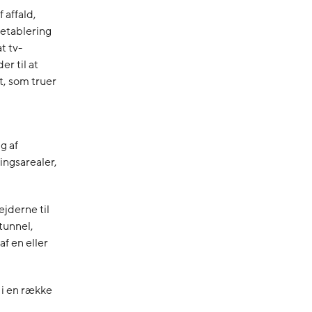
 affald,
 etablering
t tv-
r til at
t, som truer
g af
ingsarealer,
ejderne til
tunnel,
af en eller
 i en række