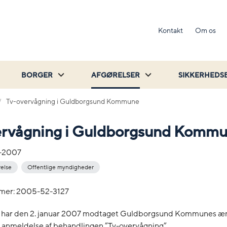
Kontakt
Om os
BORGER
AFGØRELSER
SIKKERHEDS
Tv-overvågning i Guldborgsund Kommune
ervågning i Guldborgsund Komm
-2007
relse
Offentlige myndigheder
mer: 2005-52-3127
t har den 2. januar 2007 modtaget Guldborgsund Kommunes æn
nmeldelse af behandlingen ”Tv-overvågning”.