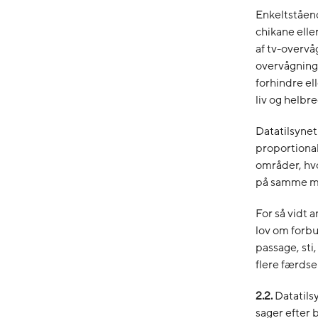
Enkeltståen
chikane elle
af tv-overvå
overvågning 
forhindre el
liv og helbre
Datatilsynet
proportional
områder, hvo
på samme må
For så vidt 
lov om forbu
passage, sti,
flere færdsel
2.2.
Datatils
sager efter 