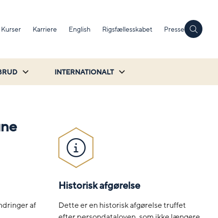
Kurser
Karriere
English
Rigsfællesskabet
Presse
BRUD
INTERNATIONALT
une
Historisk afgørelse
Dette er en historisk afgørelse truffet
dringer af
efter persondataloven, som ikke længere