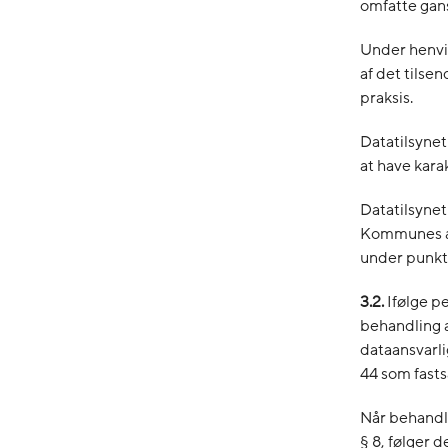
omfatte gans
Under henvis
af det tilse
praksis.
Datatilsyne
at have kara
Datatilsyne
Kommunes æn
under punkt 
3.2.
Ifølge pe
behandling a
dataansvarli
44 som fasts
Når behandli
§ 8, følger 