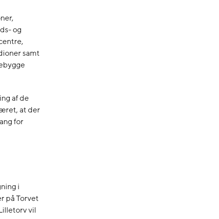
ner,
ids- og
centre,
adioner samt
rebygge
ng af de
æret, at der
ang for
ning i
r på Torvet
illetorv vil