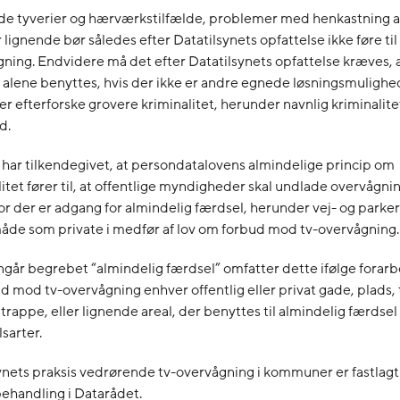
de tyverier og hærværkstilfælde, problemer med henkastning af
r lignende bør således efter Datatilsynets opfattelse ikke føre til
gning. Endvidere må det efter Datatilsynets opfattelse kræves, a
alene benyttes, hvis der ikke er andre egnede løsningsmulighede
ler efterforske grovere kriminalitet, herunder navnlig kriminalite
d.
 har tilkendegivet, at persondatalovens almindelige princip om
itet fører til, at offentlige myndigheder skal undlade overvågnin
r der er adgang for almindelig færdsel, herunder vej- og parker
de som private i medfør af lov om forbud mod tv-overvågning.
angår begrebet “almindelig færdsel” omfatter dette ifølge forarb
d mod tv-overvågning enhver offentlig eller privat gade, plads, 
 trappe, eller lignende areal, der benyttes til almindelig færdsel 
sarter.
ynets praksis vedrørende tv-overvågning i kommuner er fastlagt
behandling i Datarådet.