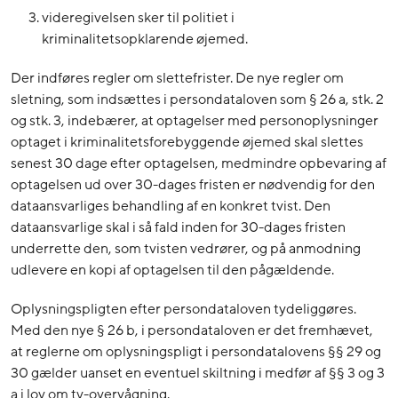
videregivelsen sker til politiet i
kriminalitetsopklarende øjemed.
Der indføres regler om slettefrister. De nye regler om
sletning, som indsættes i persondataloven som § 26 a, stk. 2
og stk. 3, indebærer, at optagelser med personoplysninger
optaget i kriminalitetsforebyggende øjemed skal slettes
senest 30 dage efter optagelsen, medmindre opbevaring af
optagelsen ud over 30-dages fristen er nødvendig for den
dataansvarliges behandling af en konkret tvist. Den
dataansvarlige skal i så fald inden for 30-dages fristen
underrette den, som tvisten vedrører, og på anmodning
udlevere en kopi af optagelsen til den pågældende.
Oplysningspligten efter persondataloven tydeliggøres.
Med den nye § 26 b, i persondataloven er det fremhævet,
at reglerne om oplysningspligt i persondatalovens §§ 29 og
30 gælder uanset en eventuel skiltning i medfør af §§ 3 og 3
a i lov om tv-overvågning.