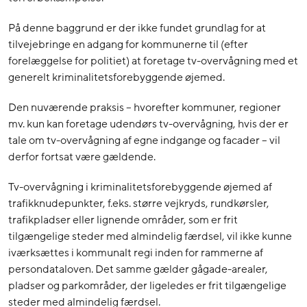
På denne baggrund er der ikke fundet grundlag for at
tilvejebringe en adgang for kommunerne til (efter
forelæggelse for politiet) at foretage tv-overvågning med et
generelt kriminalitetsforebyggende øjemed.
Den nuværende praksis – hvorefter kommuner, regioner
mv. kun kan foretage udendørs tv-overvågning, hvis der er
tale om tv-overvågning af egne indgange og facader – vil
derfor fortsat være gældende.
Tv-overvågning i kriminalitetsforebyggende øjemed af
trafikknudepunkter, f.eks. større vejkryds, rundkørsler,
trafikpladser eller lignende områder, som er frit
tilgængelige steder med almindelig færdsel, vil ikke kunne
iværksættes i kommunalt regi inden for rammerne af
persondataloven. Det samme gælder gågade-arealer,
pladser og parkområder, der ligeledes er frit tilgængelige
steder med almindelig færdsel.