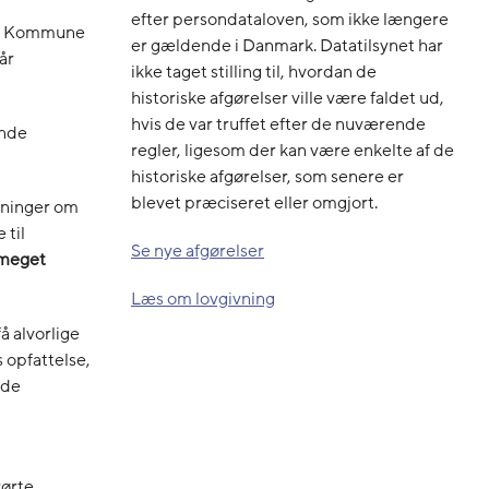
efter persondataloven, som ikke længere
de Kommune
er gældende i Danmark. Datatilsynet har
år
ikke taget stilling til, hvordan de
historiske afgørelser ville være faldet ud,
hvis de var truffet efter de nuværende
inde
regler, ligesom der kan være enkelte af de
historiske afgørelser, som senere er
blevet præciseret eller omgjort.
sninger om
 til
Se nye afgørelser
meget
Læs om lovgivning
å alvorlige
 opfattelse,
ede
rørte