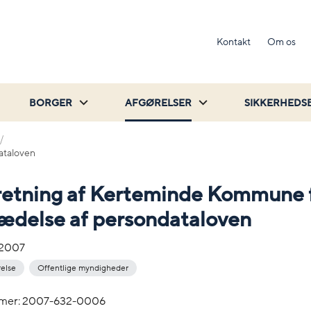
Kontakt
Om os
BORGER
AFGØRELSER
SIKKERHEDS
ataloven
retning af Kerteminde Kommune 
ædelse af persondataloven
-2007
relse
Offentlige myndigheder
mer: 2007-632-0006