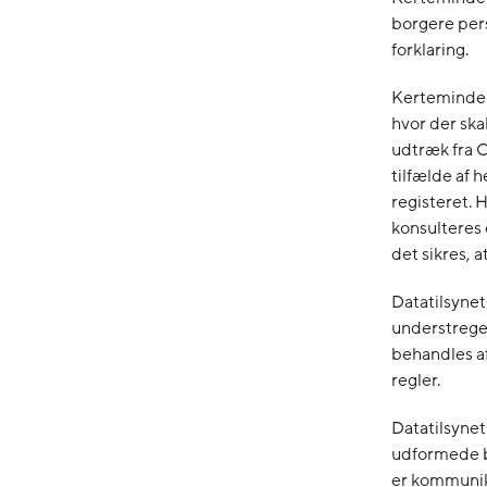
borgere per
forklaring.
Kerteminde 
hvor der ska
udtræk fra C
tilfælde af
registeret.
konsulteres 
det sikres, 
Datatilsynet
understrege
behandles a
regler.
Datatilsyne
udformede b
er kommunik