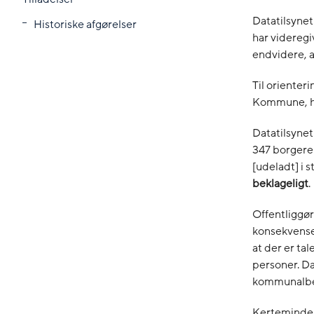
Datatilsyne
Historiske afgørelser
har videregi
endvidere, a
Til orienter
Kommune, hvo
Datatilsyne
347 borgere
[udeladt] i 
beklageligt
.
Offentliggør
konsekvenser
at der er ta
personer. Da
kommunalbe
Kerteminde 