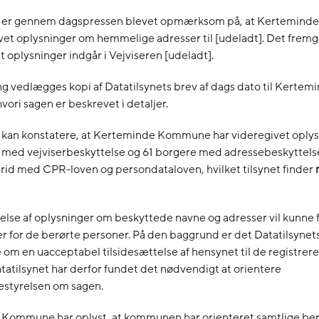
t er gennem dagspressen blevet opmærksom på, at Kertemin
vet oplysninger om hemmelige adresser til [udeladt]. Det fremg
t oplysninger indgår i Vejviseren [udeladt].
ing vedlægges kopi af Datatilsynets brev af dags dato til Kertem
ri sagen er beskrevet i detaljer.
t kan konstatere, at Kerteminde Kommune har videregivet oply
 med vejviserbeskyttelse og 61 borgere med adressebeskyttelse
strid med CPR-loven og persondataloven, hvilket tilsynet finder
else af oplysninger om beskyttede navne og adresser vil kunne f
 for de berørte personer. På den baggrund er det Datatilsynets
le om en uacceptabel tilsidesættelse af hensynet til de registrer
tatilsynet har derfor fundet det nødvendigt at orientere
styrelsen om sagen.
Kommune har oplyst, at kommunen har orienteret samtlige be