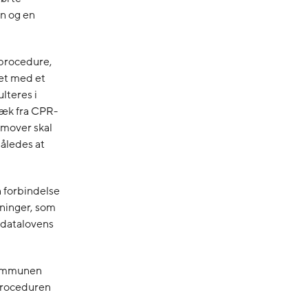
n og en
procedure,
let med et
lteres i
ræk fra CPR-
emover skal
åledes at
n forbindelse
sninger, som
ndatalovens
kommunen
proceduren