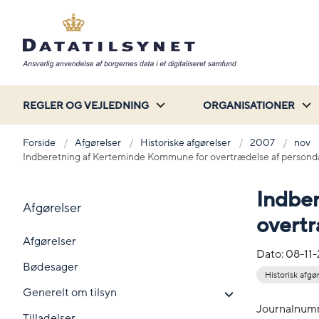
REGLER OG VEJLEDNING
ORGANISATIONER
Forside
Afgørelser
Historiske afgørelser
2007
nov
Indberetning af Kerteminde Kommune for overtrædelse af persond
Indbe
Afgørelser
overtr
Afgørelser
Dato:
08-11
Bødesager
Historisk afgø
Generelt om tilsyn
Journalnum
Tilladelser