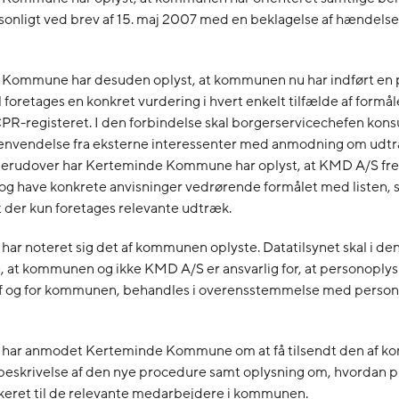
sonligt ved brev af 15. maj 2007 med en beklagelse af hændelse
Kommune har desuden oplyst, at kommunen nu har indført en 
l foretages en konkret vurdering i hvert enkelt tilfælde af formå
PR-registeret. I den forbindelse skal borgerservicechefen konsu
 henvendelse fra eksterne interessenter med anmodning om udt
 Herudover har Kerteminde Kommune har oplyst, at KMD A/S fr
og have konkrete anvisninger vedrørende formålet med listen, s
at der kun foretages relevante udtræk.
 har noteret sig det af kommunen oplyste. Datatilsynet skal i de
, at kommunen og ikke KMD A/S er ansvarlig for, at personoply
f og for kommunen, behandles i overensstemmelse med perso
t har anmodet Kerteminde Kommune om at få tilsendt den af 
eskrivelse af den nye procedure samt oplysning om, hvordan 
eret til de relevante medarbejdere i kommunen.