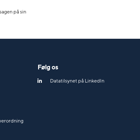
 sagen på sin
Følg os
Datatilsynet på LinkedIn
werordning