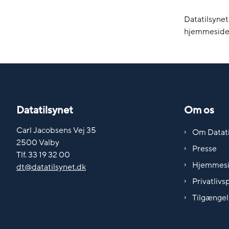
Datatilsynet
hjemmeside
Datatilsynet
Om os
Carl Jacobsens Vej 35
Om Datati
2500 Valby
Presse
Tlf. 33 19 32 00
Hjemmes
dt@datatilsynet.dk
Privatlivsp
Tilgængel