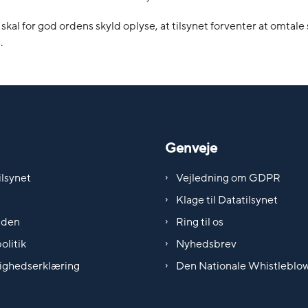
 skal for god ordens skyld oplyse, at tilsynet forventer at omtale
.
Genveje
lsynet
Vejledning om GDPR
Klage til Datatilsynet
iden
Ring til os
olitik
Nyhedsbrev
ighedserklæring
Den Nationale Whistleblo