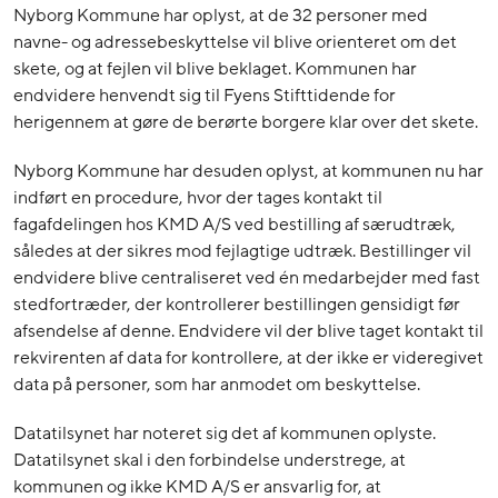
Nyborg Kommune har oplyst, at de 32 personer med
navne- og adressebeskyttelse vil blive orienteret om det
skete, og at fejlen vil blive beklaget. Kommunen har
endvidere henvendt sig til Fyens Stifttidende for
herigennem at gøre de berørte borgere klar over det skete.
Nyborg Kommune har desuden oplyst, at kommunen nu har
indført en procedure, hvor der tages kontakt til
fagafdelingen hos KMD A/S ved bestilling af særudtræk,
således at der sikres mod fejlagtige udtræk. Bestillinger vil
endvidere blive centraliseret ved én medarbejder med fast
stedfortræder, der kontrollerer bestillingen gensidigt før
afsendelse af denne. Endvidere vil der blive taget kontakt til
rekvirenten af data for kontrollere, at der ikke er videregivet
data på personer, som har anmodet om beskyttelse.
Datatilsynet har noteret sig det af kommunen oplyste.
Datatilsynet skal i den forbindelse understrege, at
kommunen og ikke KMD A/S er ansvarlig for, at