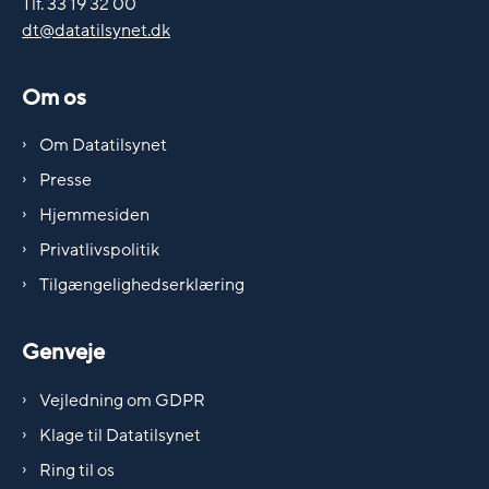
Tlf. 33 19 32 00
dt@datatilsynet.dk
Om os
Om Datatilsynet
Presse
Hjemmesiden
Privatlivspolitik
Tilgængelighedserklæring
Genveje
Vejledning om GDPR
Klage til Datatilsynet
Ring til os