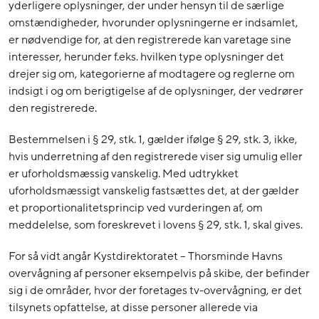
yderligere oplysninger, der under hensyn til de særlige
omstændigheder, hvorunder oplysningerne er indsamlet,
er nødvendige for, at den registrerede kan varetage sine
interesser, herunder f.eks. hvilken type oplysninger det
drejer sig om, kategorierne af modtagere og reglerne om
indsigt i og om berigtigelse af de oplysninger, der vedrører
den registrerede.
Bestemmelsen i § 29, stk. 1, gælder ifølge § 29, stk. 3, ikke,
hvis underretning af den registrerede viser sig umulig eller
er uforholdsmæssig vanskelig. Med udtrykket
uforholdsmæssigt vanskelig fastsættes det, at der gælder
et proportionalitetsprincip ved vurderingen af, om
meddelelse, som foreskrevet i lovens § 29, stk. 1, skal gives.
For så vidt angår Kystdirektoratet – Thorsminde Havns
overvågning af personer eksempelvis på skibe, der befinder
sig i de områder, hvor der foretages tv-overvågning, er det
tilsynets opfattelse, at disse personer allerede via