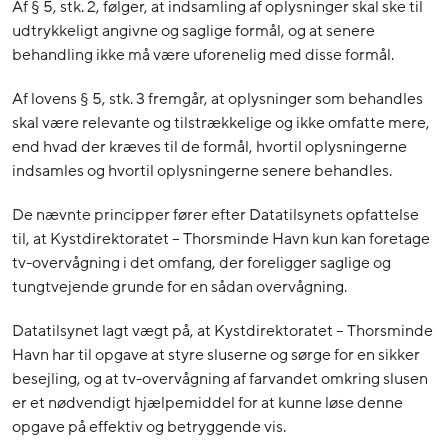
Af § 5, stk. 2, følger, at indsamling af oplysninger skal ske til
udtrykkeligt angivne og saglige formål, og at senere
behandling ikke må være uforenelig med disse formål.
Af lovens § 5, stk. 3 fremgår, at oplysninger som behandles
skal være relevante og tilstrækkelige og ikke omfatte mere,
end hvad der kræves til de formål, hvortil oplysningerne
indsamles og hvortil oplysningerne senere behandles.
De nævnte principper fører efter Datatilsynets opfattelse
til, at Kystdirektoratet – Thorsminde Havn kun kan foretage
tv-overvågning i det omfang, der foreligger saglige og
tungtvejende grunde for en sådan overvågning.
Datatilsynet lagt vægt på, at Kystdirektoratet – Thorsminde
Havn har til opgave at styre sluserne og sørge for en sikker
besejling, og at tv-overvågning af farvandet omkring slusen
er et nødvendigt hjælpemiddel for at kunne løse denne
opgave på effektiv og betryggende vis.