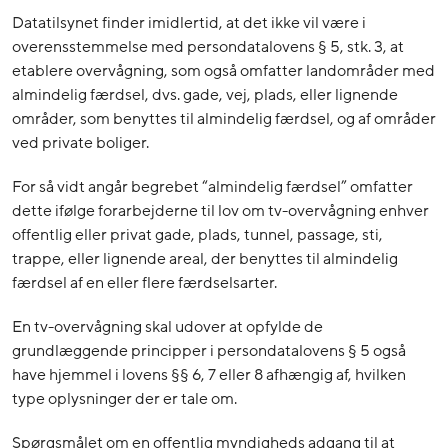
Datatilsynet finder imidlertid, at det ikke vil være i
overensstemmelse med persondatalovens § 5, stk. 3, at
etablere overvågning, som også omfatter landområder med
almindelig færdsel, dvs. gade, vej, plads, eller lignende
områder, som benyttes til almindelig færdsel, og af områder
ved private boliger.
For så vidt angår begrebet “almindelig færdsel” omfatter
dette ifølge forarbejderne til lov om tv-overvågning enhver
offentlig eller privat gade, plads, tunnel, passage, sti,
trappe, eller lignende areal, der benyttes til almindelig
færdsel af en eller flere færdselsarter.
En tv-overvågning skal udover at opfylde de
grundlæggende principper i persondatalovens § 5 også
have hjemmel i lovens §§ 6, 7 eller 8 afhængig af, hvilken
type oplysninger der er tale om.
Spørgsmålet om en offentlig myndigheds adgang til at