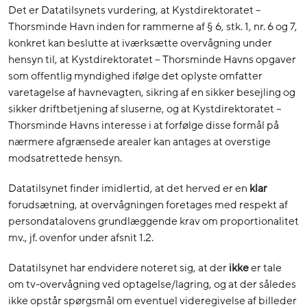
Det er Datatilsynets vurdering, at Kystdirektoratet –
Thorsminde Havn inden for rammerne af § 6, stk. 1, nr. 6 og 7,
konkret kan beslutte at iværksætte overvågning under
hensyn til, at Kystdirektoratet – Thorsminde Havns opgaver
som offentlig myndighed ifølge det oplyste omfatter
varetagelse af havnevagten, sikring af en sikker besejling og
sikker driftbetjening af sluserne, og at Kystdirektoratet –
Thorsminde Havns interesse i at forfølge disse formål på
nærmere afgrænsede arealer kan antages at overstige
modsatrettede hensyn.
Datatilsynet finder imidlertid, at det herved er en
klar
forudsætning, at overvågningen foretages med respekt af
persondatalovens grundlæggende krav om proportionalitet
mv., jf. ovenfor under afsnit 1.2.
Datatilsynet har endvidere noteret sig, at der
ikke
er tale
om tv-overvågning ved optagelse/lagring, og at der således
ikke opstår spørgsmål om eventuel videregivelse af billeder