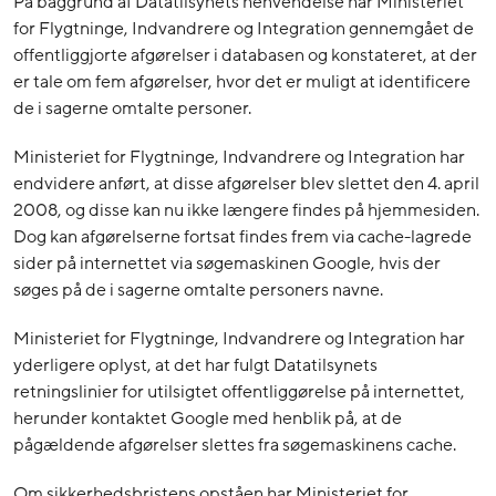
På baggrund af Datatilsynets henvendelse har Ministeriet
for Flygtninge, Indvandrere og Integration gennemgået de
offentliggjorte afgørelser i databasen og konstateret, at der
er tale om fem afgørelser, hvor det er muligt at identificere
de i sagerne omtalte personer.
Ministeriet for Flygtninge, Indvandrere og Integration har
endvidere anført, at disse afgørelser blev slettet den 4. april
2008, og disse kan nu ikke længere findes på hjemmesiden.
Dog kan afgørelserne fortsat findes frem via cache-lagrede
sider på internettet via søgemaskinen Google, hvis der
søges på de i sagerne omtalte personers navne.
Ministeriet for Flygtninge, Indvandrere og Integration har
yderligere oplyst, at det har fulgt Datatilsynets
retningslinier for utilsigtet offentliggørelse på internettet,
herunder kontaktet Google med henblik på, at de
pågældende afgørelser slettes fra søgemaskinens cache.
Om sikkerhedsbristens opståen har Ministeriet for