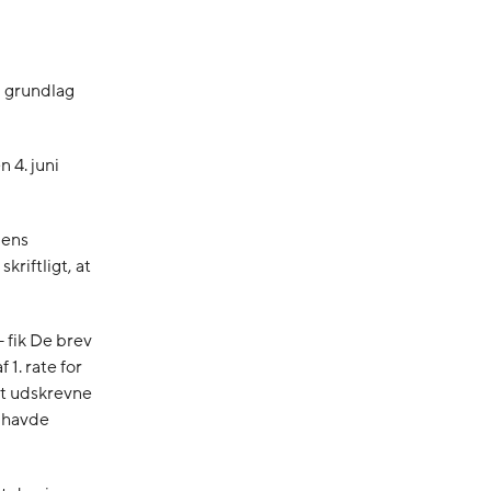
m grundlag
 4. juni
nens
riftligt, at
 fik De brev
1. rate for
lt udskrevne
3 havde