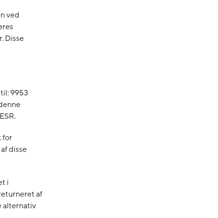
en ved
eres
. Disse
til: 9953
 denne
 ESR.
 for
af disse
t i
returneret af
alternativ