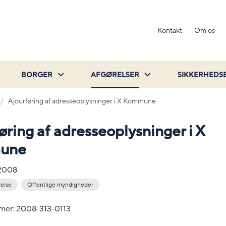
Kontakt
Om os
BORGER
AFGØRELSER
SIKKERHEDS
Ajourføring af adresseoplysninger i X Kommune
øring af adresseoplysninger i X
une
-2008
relse
Offentlige myndigheder
mer: 2008-313-0113