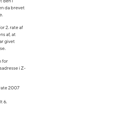
 den i
n da brevet
e.
r 2. rate af
s af, at
ar givet
se.
 for
sadresse i Z-
 rate 2007
t 6.