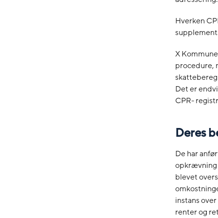
Hverken CPR-
supplements
X Kommune h
procedure, 
skattebereg
Det er endvi
CPR- registr
Deres 
De har anfør
opkrævning o
blevet overs
omkostninge
instans ove
renter og re