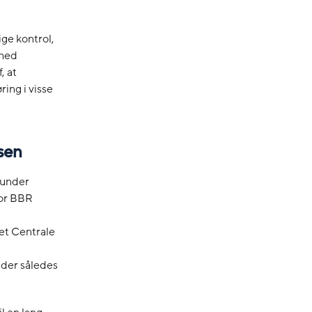
ige kontrol,
ghed
, at
ing i visse
sen
 under
for BBR
Det Centrale
der således