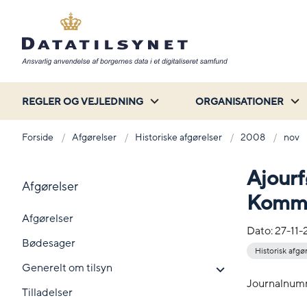
REGLER OG VEJLEDNING
ORGANISATIONER
Forside
Afgørelser
Historiske afgørelser
2008
nov
Ajourf
Afgørelser
Komm
Afgørelser
Dato:
27-11
Bødesager
Historisk afgø
Generelt om tilsyn
Journalnum
Tilladelser