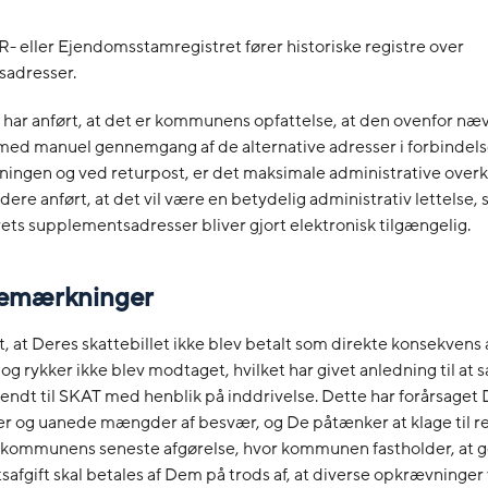
 eller Ejendomsstamregistret fører historiske registre over
adresser.
ar anført, at det er kommunens opfattelse, at den ovenfor næ
med manuel gennemgang af de alternative adresser i forbindel
ningen og ved returpost, er det maksimale administrative ove
dere anført, at det vil være en betydelig administrativ lettelse,
ets supplementsadresser bliver gjort elektronisk tilgængelig.
bemærkninger
t, at Deres skattebillet ikke blev betalt som direkte konsekvens a
g rykker ikke blev modtaget, hvilket har givet anledning til at 
endt til SKAT med henblik på inddrivelse. Dette har forårsaget
r og uanede mængder af besvær, og De påtænker at klage til r
r kommunens seneste afgørelse, hvor kommunen fastholder, at g
tsafgift skal betales af Dem på trods af, at diverse opkrævninger 