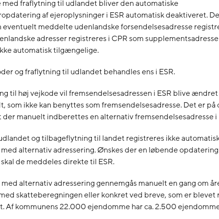
e med fraflytning til udlandet bliver den automatiske
ropdatering af ejeroplysninger i ESR automatisk deaktiveret. D
en eventuelt meddelte udenlandske forsendelsesadresse registr
enlandske adresser registreres i CPR som supplementsadresser
ikke automatisk tilgængelige.
der og fraflytning til udlandet behandles ens i ESR.
ing til høj vejkode vil fremsendelsesadressen i ESR blive ændret 
t, som ikke kan benyttes som fremsendelsesadresse. Det er på
 der manuelt indberettes en alternativ fremsendelsesadresse i
udlandet og tilbageflytning til landet registreres ikke automatisk
ed alternativ adressering. Ønskes der en løbende opdatering 
 skal de meddeles direkte til ESR.
ed alternativ adressering gennemgås manuelt en gang om åre
med skatteberegningen eller konkret ved breve, som er blevet 
. Af kommunens 22.000 ejendomme har ca. 2.500 ejendomme 