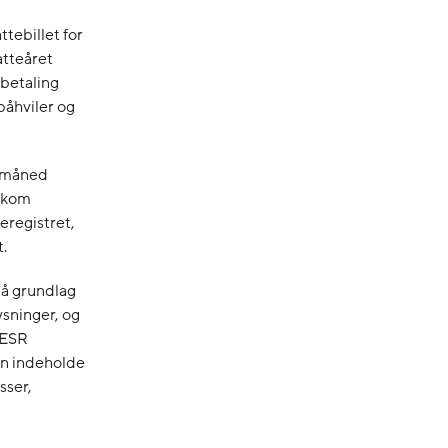
tebillet for
atteåret
 betaling
påhviler og
r måned
e kom
eregistret,
.
på grundlag
ysninger, og
 ESR
an indeholde
sser,