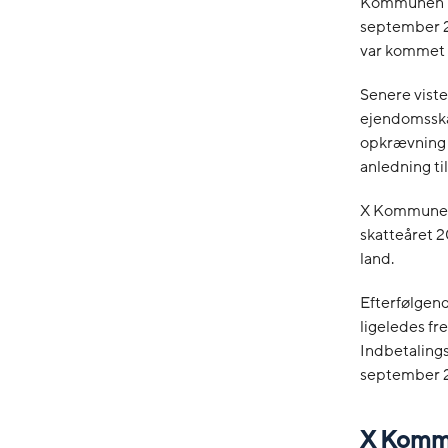
Kommunen ha
september 2
var kommet 
Senere viste
ejendomsskat
opkrævning o
anledning ti
X Kommune 
skatteåret 2
land.
Efterfølgend
ligeledes fr
Indbetalings
september 20
X Komm