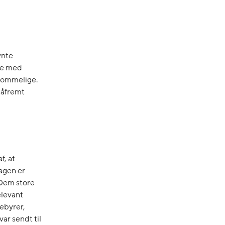
vnte
se med
rkommelige.
 såfremt
f, at
sagen er
 Dem store
elevant
ebyrer,
var sendt til