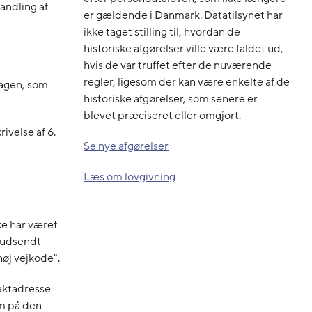
andling af
er gældende i Danmark. Datatilsynet har
ikke taget stilling til, hvordan de
historiske afgørelser ville være faldet ud,
hvis de var truffet efter de nuværende
regler, ligesom der kan være enkelte af de
sagen, som
historiske afgørelser, som senere er
blevet præciseret eller omgjort.
velse af 6.
Se nye afgørelser
Læs om lovgivning
ke har været
tsudsendt
høj vejkode".
aktadresse
m på den