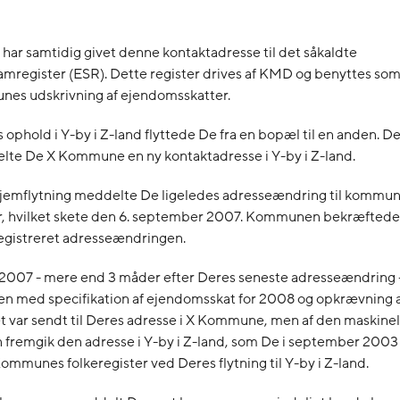
ar samtidig givet denne kontaktadresse til det såkaldte
mregister (ESR). Dette register drives af KMD og benyttes so
nes udskrivning af ejendomsskatter.
ophold i Y-by i Z-land flyttede De fra en bopæl til en anden. Den
te De X Kommune en ny kontaktadresse i Y-by i Z-land.
jemflytning meddelte De ligeledes adresseændring til kommu
r, hvilket skete den 6. september 2007. Kommunen bekræftede sk
egistreret adresseændringen.
2007 - mere end 3 måder efter Deres seneste adresseændring -
 med specifikation af ejendomsskat for 2008 og opkrævning af 
t var sendt til Deres adresse i X Kommune, men af den maskine
n fremgik den adresse i Y-by i Z-land, som De i september 200
mmunes folkeregister ved Deres flytning til Y-by i Z-land.