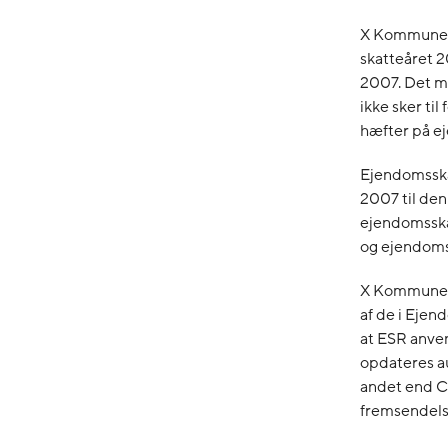
X Kommune h
skatteåret 2
2007. Det ma
ikke sker ti
hæfter på e
Ejendomsska
2007 til den
ejendomsskat
og ejendomss
X Kommune h
af de i Ejen
at ESR anven
opdateres a
andet end CP
fremsendels