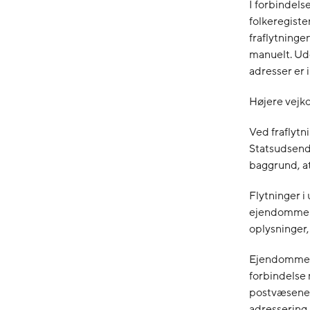
I forbindels
folkeregiste
fraflytning
manuelt. Ud
adresser er 
Højere vejko
Ved fraflytn
Statsudsend
baggrund, at
Flytninger i 
ejendomme m
oplysninger,
Ejendomme m
forbindelse 
postvæsenet
adressering.