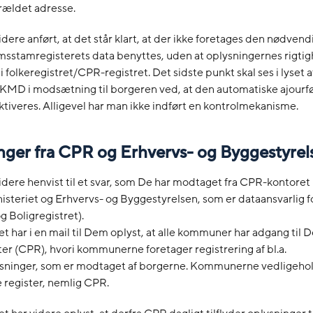
rældet adresse.
dere anført, at det står klart, at der ikke foretages den nødvend
msstamregisterets data benyttes, uden at oplysningernes rigti
i folkeregistret/CPR-registret. Det sidste punkt skal ses i lyset af
D i modsætning til borgeren ved, at den automatiske ajourfør
ktiveres. Alligevel har man ikke indført en kontrolmekanisme.
nger fra CPR og Erhvervs- og Byggestyrel
dere henvist til et svar, som De har modtaget fra CPR-kontoret
steriet og Erhvervs- og Byggestyrelsen, som er dataansvarlig 
g Boligregistret).
 har i en mail til Dem oplyst, at alle kommuner har adgang til 
er (CPR), hvori kommunerne foretager registrering af bl.a.
sninger, som er modtaget af borgerne. Kommunerne vedligehol
 register, nemlig CPR.