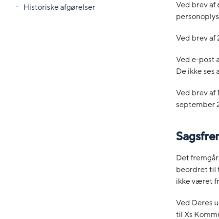
Ved brev af 
Historiske afgørelser
personoplysn
Ved brev af 
Ved e-post 
De ikke ses
Ved brev af 
september 
Sagsfrem
Det fremgår 
beordret til
ikke været f
Ved Deres u
til Xs Komm