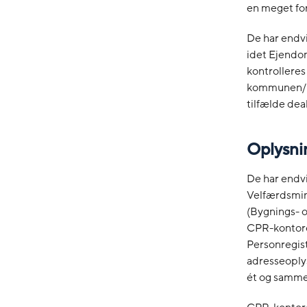
en meget fo
De har endvi
idet Ejendo
kontrolleres 
kommunen/KM
tilfælde dea
Oplysni
De har endvi
Velfærdsmini
(Bygnings- o
CPR-kontoret
Personregist
adresseoply
ét og samme