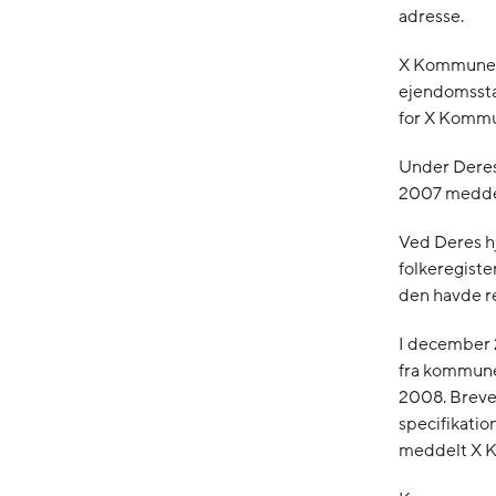
adresse.
X Kommune h
ejendomssta
for X Kommu
Under Deres 
2007 meddel
Ved Deres h
folkeregiste
den havde r
I december 
fra kommunen
2008. Breve
specifikatio
meddelt X Ko