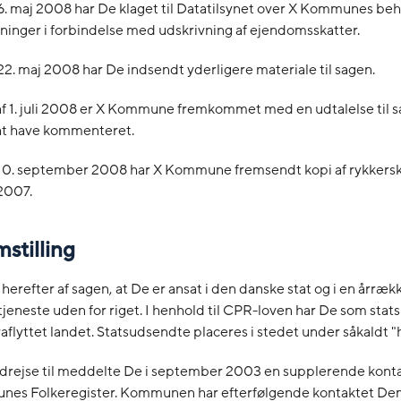
6. maj 2008 har De klaget til Datatilsynet over X Kommunes beh
inger i forbindelse med udskrivning af ejendomsskatter.
22. maj 2008 har De indsendt yderligere materiale til sagen.
af 1. juli 2008 er X Kommune fremkommet med en udtalelse til 
 at have kommenteret.
10. september 2008 har X Kommune fremsendt kopi af rykkerskri
2007.
stilling
herefter af sagen, at De er ansat i den danske stat og i en årræk
 tjeneste uden for riget. I henhold til CPR-loven har De som sta
raflyttet landet. Statsudsendte placeres i stedet under såkaldt "
drejse til meddelte De i september 2003 en supplerende kont
unes Folkeregister. Kommunen har efterfølgende kontaktet De