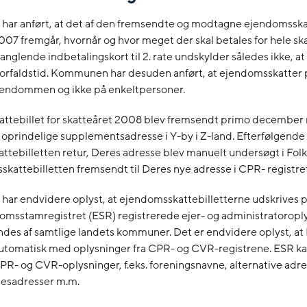
ar anført, at det af den fremsendte og modtagne ejendomsskat
007 fremgår, hvornår og hvor meget der skal betales for hele sk
nglende indbetalingskort til 2. rate undskylder således ikke, at
l forfaldstid. Kommunen har desuden anført, at ejendomsskatter 
jendommen og ikke på enkeltpersoner.
ttebillet for skatteåret 2008 blev fremsendt primo decembe
 oprindelige supplementsadresse i Y-by i Z-land. Efterfølgend
tebilletten retur, Deres adresse blev manuelt undersøgt i Folk
kattebilletten fremsendt til Deres nye adresse i CPR- registret
ar endvidere oplyst, at ejendomsskattebilletterne udskrives 
domsstamregistret (ESR) registrerede ejer- og administratoropl
des af samtlige landets kommuner. Det er endvidere oplyst, at
utomatisk med oplysninger fra CPR- og CVR-registrene. ESR k
R- og CVR-oplysninger, f.eks. foreningsnavne, alternative adre
esadresser m.m.