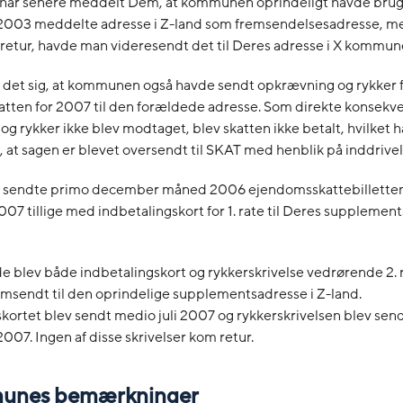
r senere meddelt Dem, at kommunen oprindeligt havde brugt
003 meddelte adresse i Z-land som fremsendelsesadresse, me
retur, havde man videresendt det til Deres adresse i X kommun
 det sig, at kommunen også havde sendt opkrævning og rykker fo
ten for 2007 til den forældede adresse. Som direkte konsekven
g rykker ikke blev modtaget, blev skatten ikke betalt, hvilket h
l, at sagen er blevet oversendt til SKAT med henblik på inddrivel
sendte primo december måned 2006 ejendomsskattebilletten
007 tillige med indbetalingskort for 1. rate til Deres supplement
e blev både indbetalingskort og rykkerskrivelse vedrørende 2.
emsendt til den oprindelige supplementsadresse i Z-land.
kortet blev sendt medio juli 2007 og rykkerskrivelsen blev send
07. Ingen af disse skrivelser kom retur.
unes bemærkninger