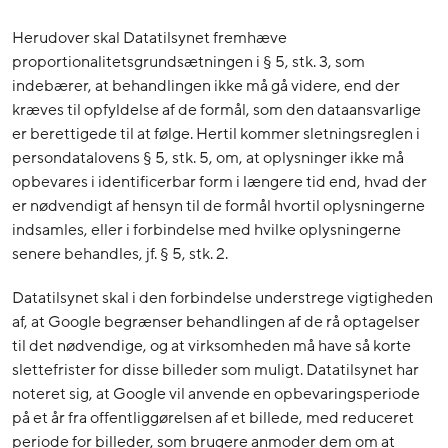
Herudover skal Datatilsynet fremhæve
proportionalitetsgrundsætningen i § 5, stk. 3, som
indebærer, at behandlingen ikke må gå videre, end der
kræves til opfyldelse af de formål, som den dataansvarlige
er berettigede til at følge. Hertil kommer sletningsreglen i
persondatalovens § 5, stk. 5, om, at oplysninger ikke må
opbevares i identificerbar form i længere tid end, hvad der
er nødvendigt af hensyn til de formål hvortil oplysningerne
indsamles, eller i forbindelse med hvilke oplysningerne
senere behandles, jf. § 5, stk. 2.
Datatilsynet skal i den forbindelse understrege vigtigheden
af, at Google begrænser behandlingen af de rå optagelser
til det nødvendige, og at virksomheden må have så korte
slettefrister for disse billeder som muligt. Datatilsynet har
noteret sig, at Google vil anvende en opbevaringsperiode
på et år fra offentliggørelsen af et billede, med reduceret
periode for billeder, som brugere anmoder dem om at