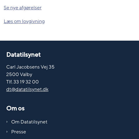
Se nye afgørelser
Læs om lovgivning
Datatilsynet
Carl Jacobsens Vej 35
2500 Valby
Tlf. 33 19 32 00
dt@datatilsynet.dk
Om os
Om Datatilsynet
Presse