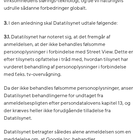
virksomhedens slørings-teknologi, og de vil naturligvis
udrulle sådanne forbedringer globalt.
3.
I den anledning skal Datatilsynet udtale følgende:
3.1.
Datatilsynet har noteret sig, at det fremgår af
anmeldelsen, at der ikke behandles følsomme
personoplysninger i forbindelse med Street View. Dette er
efter tilsynets opfattelse i tråd med, hvordan tilsynet har
vurderet behandling af personoplysninger i forbindelse
med f.eks. tv-overvågning.
Da der ikke behandles følsomme personoplysninger, anser
Datatilsynet behandlingerne for undtaget fra
anmeldelsespligten efter persondatalovens kapitel 13, og
der kræves heller ikke forudgående tilladelse fra
Datatilsynet.
Datatilsynet betragter således alene anmeldelsen som en
meddelelse om, at Google Inc. behandler