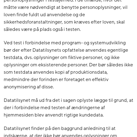
personoplysninger i testøjemed. I de tilfælde, hvor det
måtte være nødvendigt at benytte personoplysninger, vil
loven finde fuldt ud anvendelse og de
sikkerhedsforanstaltninger, som kræves efter loven, skal
således være på plads også i testen.
Ved test i forbindelse med program- og systemudvikling
bør der efter Datatilsynets opfattelse anvendes egentlige
testdata, dvs. oplysninger om fiktive personer, og ikke
oplysninger om eksisterende personer. Der bør således ikke
som testdata anvendes kopi af produktionsdata,
medmindre der forinden er foretaget en effektiv
anonymisering af disse.
Datatilsynet må ud fra det i sagen oplyste lægge til grund, at
der i forbindelse med testen af ændringerne af
hjemmesiden blev anvendt rigtige kundedata.
Datatilsynet finder på den baggrund anledning til at
indskærpe, at der ikke bør anvendes oplysninger om