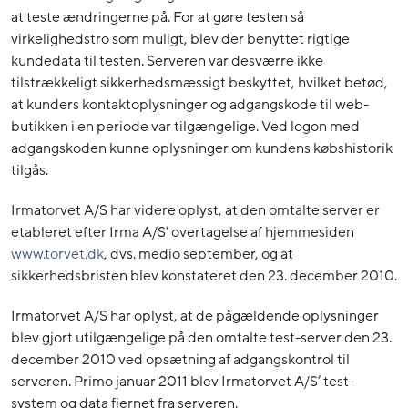
at teste ændringerne på. For at gøre testen så
virkelighedstro som muligt, blev der benyttet rigtige
kundedata til testen. Serveren var desværre ikke
tilstrækkeligt sikkerhedsmæssigt beskyttet, hvilket betød,
at kunders kontaktoplysninger og adgangskode til web-
butikken i en periode var tilgængelige. Ved logon med
adgangskoden kunne oplysninger om kundens købshistorik
tilgås.
Irmatorvet A/S har videre oplyst, at den omtalte server er
etableret efter Irma A/S’ overtagelse af hjemmesiden
www.torvet.dk
, dvs. medio september, og at
sikkerhedsbristen blev konstateret den 23. december 2010.
Irmatorvet A/S har oplyst, at de pågældende oplysninger
blev gjort utilgængelige på den omtalte test-server den 23.
december 2010 ved opsætning af adgangskontrol til
serveren. Primo januar 2011 blev Irmatorvet A/S’ test-
system og data fjernet fra serveren.