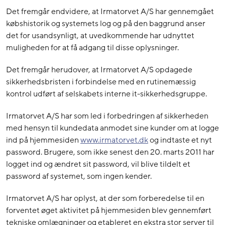
Det fremgår endvidere, at Irmatorvet A/S har gennemgået
købshistorik og systemets log og på den baggrund anser
det for usandsynligt, at uvedkommende har udnyttet
muligheden for at få adgang til disse oplysninger.
Det fremgår herudover, at Irmatorvet A/S opdagede
sikkerhedsbristen i forbindelse med en rutinemæssig
kontrol udført af selskabets interne it-sikkerhedsgruppe.
Irmatorvet A/S har som led i forbedringen af sikkerheden
med hensyn til kundedata anmodet sine kunder om at logge
ind på hjemmesiden
www.irmatorvet.dk
og indtaste et nyt
password. Brugere, som ikke senest den 20. marts 2011 har
logget ind og ændret sit password, vil blive tildelt et
password af systemet, som ingen kender.
Irmatorvet A/S har oplyst, at der som forberedelse til en
forventet øget aktivitet på hjemmesiden blev gennemført
tekniske omlægninger og etableret en ekstra stor server til