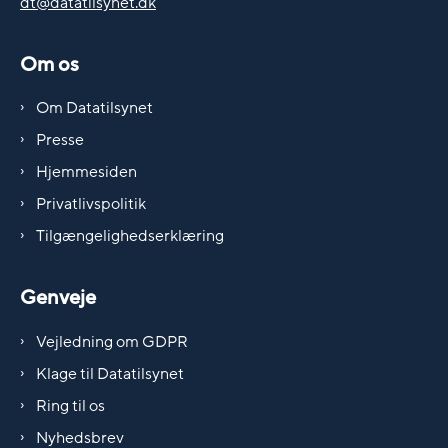
dt@datatilsynet.dk
Om os
Om Datatilsynet
Presse
Hjemmesiden
Privatlivspolitik
Tilgængelighedserklæring
Genveje
Vejledning om GDPR
Klage til Datatilsynet
Ring til os
Nyhedsbrev