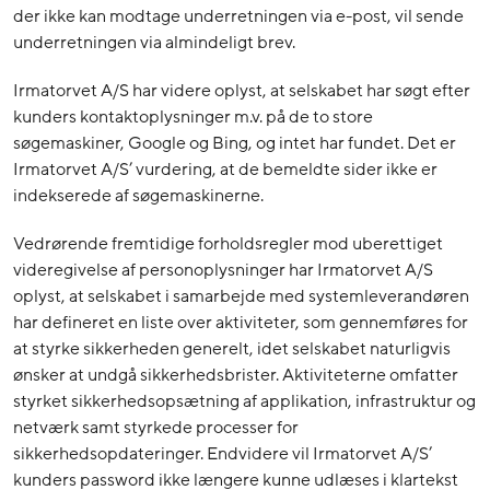
der ikke kan modtage underretningen via e-post, vil sende
underretningen via almindeligt brev.
Irmatorvet A/S har videre oplyst, at selskabet har søgt efter
kunders kontaktoplysninger m.v. på de to store
søgemaskiner, Google og Bing, og intet har fundet. Det er
Irmatorvet A/S’ vurdering, at de bemeldte sider ikke er
indekserede af søgemaskinerne.
Vedrørende fremtidige forholdsregler mod uberettiget
videregivelse af personoplysninger har Irmatorvet A/S
oplyst, at selskabet i samarbejde med systemleverandøren
har defineret en liste over aktiviteter, som gennemføres for
at styrke sikkerheden generelt, idet selskabet naturligvis
ønsker at undgå sikkerhedsbrister. Aktiviteterne omfatter
styrket sikkerhedsopsætning af applikation, infrastruktur og
netværk samt styrkede processer for
sikkerhedsopdateringer. Endvidere vil Irmatorvet A/S’
kunders password ikke længere kunne udlæses i klartekst