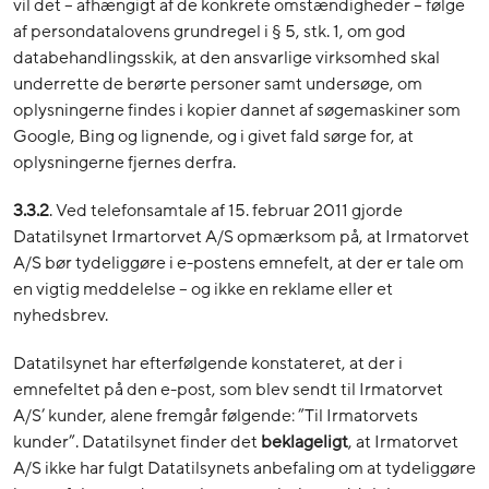
vil det – afhængigt af de konkrete omstændigheder – følge
af persondatalovens grundregel i § 5, stk. 1, om god
databehandlingsskik, at den ansvarlige virksomhed skal
underrette de berørte personer samt undersøge, om
oplysningerne findes i kopier dannet af søgemaskiner som
Google, Bing og lignende, og i givet fald sørge for, at
oplysningerne fjernes derfra.
3.3.2
. Ved telefonsamtale af 15. februar 2011 gjorde
Datatilsynet Irmartorvet A/S opmærksom på, at Irmatorvet
A/S bør tydeliggøre i e-postens emnefelt, at der er tale om
en vigtig meddelelse – og ikke en reklame eller et
nyhedsbrev.
Datatilsynet har efterfølgende konstateret, at der i
emnefeltet på den e-post, som blev sendt til Irmatorvet
A/S’ kunder, alene fremgår følgende: ”Til Irmatorvets
kunder”. Datatilsynet finder det
beklageligt
, at Irmatorvet
A/S ikke har fulgt Datatilsynets anbefaling om at tydeliggøre