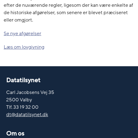
efter de nuværende regler, ligesom der kan være enkelte af
de historiske afgørelser, som senere er blevet præciseret
eller omgjort.
Se nye afgørelser
Læs om lovgivning
Datatilsynet
Carl Jacobsens Vej 35
2500 Valby
Tlf. 33 19 32 00
dt@datatilsynet.dk
Om os