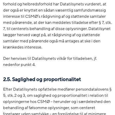
forhold og helbredsforhold har Datatilsynets vurderet, at
der også er knyttet en sådan væsentlig samfundsmæssig
interesse til CSMØ’s rådgivning af og støttende samtaler
med pårørende, at der kan meddeles tilladelse efter § 7, stk.
7, til centerets behandling af disse oplysninger. Datatilsynet
lægger herved vægt på, at rådgivning af og støttende
samtaler med pårørende også må antages at ske i den
krænkedes interesse.
Der henvises til Datatilsynets vilkår for tilladelsen, jf.
nedenfor punkt 4.
2.5. Saglighed og proportionalitet
Efter Datatilsynets opfattelse medfører persondatalovens §
5, stk. 2 og 3, om saglighed og proportionalitet i relation til
oplysningerne hos CSMØ – herunder og i særdeleshed den
behandling af følsomme oplysninger, som centeret
foretager uden samtykke – en forpligtelse til at minimere