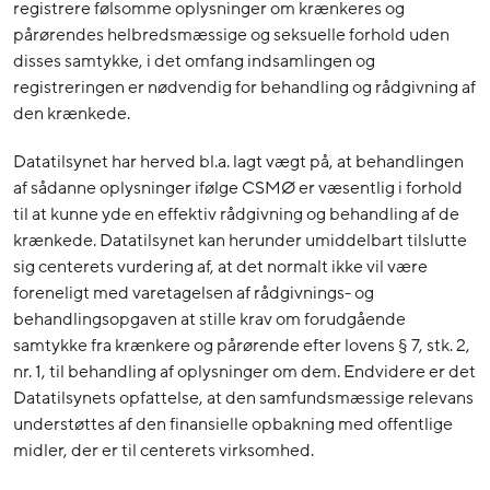
registrere følsomme oplysninger om krænkeres og
pårørendes helbredsmæssige og seksuelle forhold uden
disses samtykke, i det omfang indsamlingen og
registreringen er nødvendig for behandling og rådgivning af
den krænkede.
Datatilsynet har herved bl.a. lagt vægt på, at behandlingen
af sådanne oplysninger ifølge CSMØ er væsentlig i forhold
til at kunne yde en effektiv rådgivning og behandling af de
krænkede. Datatilsynet kan herunder umiddelbart tilslutte
sig centerets vurdering af, at det normalt ikke vil være
foreneligt med varetagelsen af rådgivnings- og
behandlingsopgaven at stille krav om forudgående
samtykke fra krænkere og pårørende efter lovens § 7, stk. 2,
nr. 1, til behandling af oplysninger om dem. Endvidere er det
Datatilsynets opfattelse, at den samfundsmæssige relevans
understøttes af den finansielle opbakning med offentlige
midler, der er til centerets virksomhed.