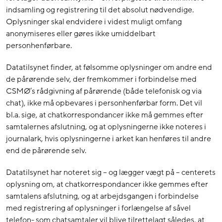
indsamling og registrering til det absolut nødvendige.
Oplysninger skal endvidere i videst muligt omfang
anonymiseres eller gøres ikke umiddelbart
personhenførbare.
Datatilsynet finder, at følsomme oplysninger om andre end
de pårørende selv, der fremkommer i forbindelse med
CSMØ’s rådgivning af pårørende (både telefonisk og via
chat), ikke må opbevares i personhenførbar form. Det vil
bl.a. sige, at chatkorrespondancer ikke må gemmes efter
samtalernes afslutning, og at oplysningerne ikke noteres i
journalark, hvis oplysningerne i arket kan henføres til andre
end de pårørende selv.
Datatilsynet har noteret sig – og lægger vægt på – centerets
oplysning om, at chatkorrespondancer ikke gemmes efter
samtalens afslutning, og at arbejdsgangen i forbindelse
med registrering af oplysninger i forlængelse af såvel
telefon- som chatsamtaler vil blive tilrettelagt således, at