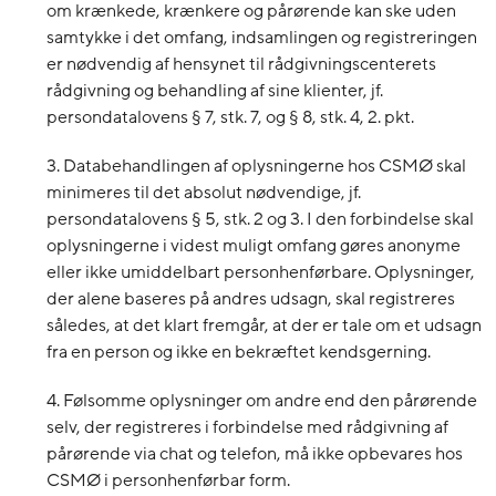
om krænkede, krænkere og pårørende kan ske uden
samtykke i det omfang, indsamlingen og registreringen
er nødvendig af hensynet til rådgivningscenterets
rådgivning og behandling af sine klienter, jf.
persondatalovens § 7, stk. 7, og § 8, stk. 4, 2. pkt.
3. Databehandlingen af oplysningerne hos CSMØ skal
minimeres til det absolut nødvendige, jf.
persondatalovens § 5, stk. 2 og 3. I den forbindelse skal
oplysningerne i videst muligt omfang gøres anonyme
eller ikke umiddelbart personhenførbare. Oplysninger,
der alene baseres på andres udsagn, skal registreres
således, at det klart fremgår, at der er tale om et udsagn
fra en person og ikke en bekræftet kendsgerning.
4. Følsomme oplysninger om andre end den pårørende
selv, der registreres i forbindelse med rådgivning af
pårørende via chat og telefon, må ikke opbevares hos
CSMØ i personhenførbar form.