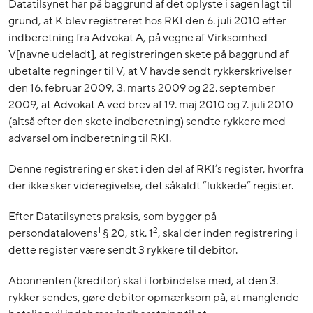
Datatilsynet har på baggrund af det oplyste i sagen lagt til
grund, at K blev registreret hos RKI den 6. juli 2010 efter
indberetning fra Advokat A, på vegne af Virksomhed
V[navne udeladt], at registreringen skete på baggrund af
ubetalte regninger til V, at V havde sendt rykkerskrivelser
den 16. februar 2009, 3. marts 2009 og 22. september
2009, at Advokat A ved brev af 19. maj 2010 og 7. juli 2010
(altså efter den skete indberetning) sendte rykkere med
advarsel om indberetning til RKI.
Denne registrering er sket i den del af RKI’s register, hvorfra
der ikke sker videregivelse, det såkaldt ”lukkede” register.
Efter Datatilsynets praksis, som bygger på
1
2
persondatalovens
§ 20, stk. 1
, skal der inden registrering i
dette register være sendt 3 rykkere til debitor.
Abonnenten (kreditor) skal i forbindelse med, at den 3.
rykker sendes, gøre debitor opmærksom på, at manglende