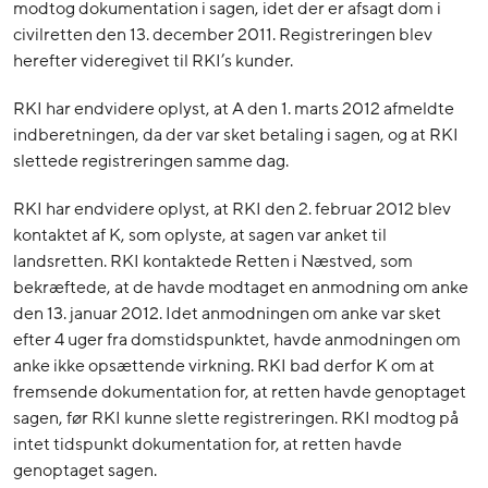
modtog dokumentation i sagen, idet der er afsagt dom i
civilretten den 13. december 2011. Registreringen blev
herefter videregivet til RKI’s kunder.
RKI har endvidere oplyst, at A den 1. marts 2012 afmeldte
indberetningen, da der var sket betaling i sagen, og at RKI
slettede registreringen samme dag.
RKI har endvidere oplyst, at RKI den 2. februar 2012 blev
kontaktet af K, som oplyste, at sagen var anket til
landsretten. RKI kontaktede Retten i Næstved, som
bekræftede, at de havde modtaget en anmodning om anke
den 13. januar 2012. Idet anmodningen om anke var sket
efter 4 uger fra domstidspunktet, havde anmodningen om
anke ikke opsættende virkning. RKI bad derfor K om at
fremsende dokumentation for, at retten havde genoptaget
sagen, før RKI kunne slette registreringen. RKI modtog på
intet tidspunkt dokumentation for, at retten havde
genoptaget sagen.