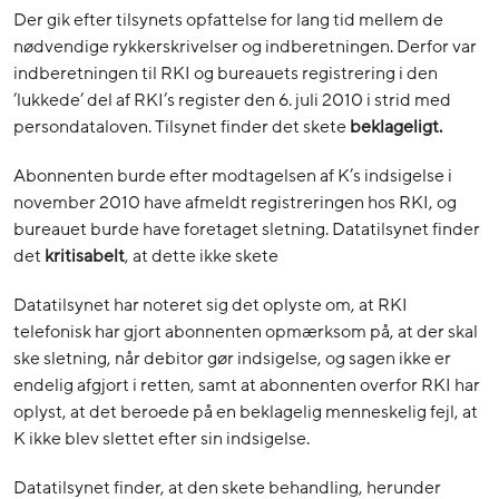
Der gik efter tilsynets opfattelse for lang tid mellem de
nødvendige rykkerskrivelser og indberetningen. Derfor var
indberetningen til RKI og bureauets registrering i den
’lukkede’ del af RKI’s register den 6. juli 2010 i strid med
persondataloven. Tilsynet finder det skete
beklageligt.
Abonnenten burde efter modtagelsen af K’s indsigelse i
november 2010 have afmeldt registreringen hos RKI, og
bureauet burde have foretaget sletning. Datatilsynet finder
det
kritisabelt
, at dette ikke skete
Datatilsynet har noteret sig det oplyste om, at RKI
telefonisk har gjort abonnenten opmærksom på, at der skal
ske sletning, når debitor gør indsigelse, og sagen ikke er
endelig afgjort i retten, samt at abonnenten overfor RKI har
oplyst, at det beroede på en beklagelig menneskelig fejl, at
K ikke blev slettet efter sin indsigelse.
Datatilsynet finder, at den skete behandling, herunder