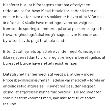
K anfører bl.a., at K fra sagens start har efterlyst en
redegørelse for, hvad K skal betale for, at der ikke er et
eneste bevis for, hvor de 6 pakker er blevet af, at V først et
år efter, at K skulle have modtaget varerne, valgte at
fremsende sporingsnummeret på en af pakkerne, og at Ks
troværdighed også skal indgå i sagen, hvor K under ed i
byretten havde pligt til at tale sandt.
Efter Datatilsynets opfattelse var der med Ks indsigelse
ikke rejst en sådan tvivl om registreringens berettigelse, at
bureauet burde have slettet registreringen.
Datatilsynet har hermed lagt vægt på, at der – inden
Procesbevillingsnævnets tilladelse var meddelt – forelå en
endelig retlig afgørelse. Tilsynet må desuden lægge til
2
grund, at afgørelsen kunne fuldbyrdes
. De argumenter,
som K er fremkommet med, kan ikke føre til et andet
resultat.