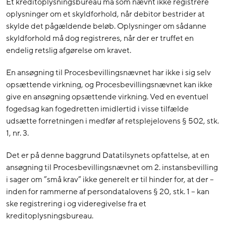
Et kreditoplysningsbureau må som nævnt ikke registrere
oplysninger om et skyldforhold, når debitor bestrider at
skylde det pågældende beløb. Oplysninger om sådanne
skyldforhold må dog registreres, når der er truffet en
endelig retslig afgørelse om kravet.
En ansøgning til Procesbevillingsnævnet har ikke i sig selv
opsættende virkning, og Procesbevillingsnævnet kan ikke
give en ansøgning opsættende virkning. Ved en eventuel
fogedsag kan fogedretten imidlertid i visse tilfælde
udsætte forretningen i medfør af retsplejelovens § 502, stk.
1, nr. 3.
Det er på denne baggrund Datatilsynets opfattelse, at en
ansøgning til Procesbevillingsnævnet om 2. instansbevilling
i sager om ”små krav” ikke generelt er til hinder for, at der –
inden for rammerne af persondatalovens § 20, stk. 1 – kan
ske registrering i og videregivelse fra et
kreditoplysningsbureau.