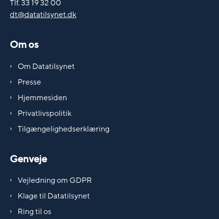
Tlf. 33 19 32 00
dt@datatilsynet.dk
Om os
Om Datatilsynet
Presse
Hjemmesiden
Privatlivspolitik
Tilgængelighedserklæring
Genveje
Vejledning om GDPR
Klage til Datatilsynet
Ring til os