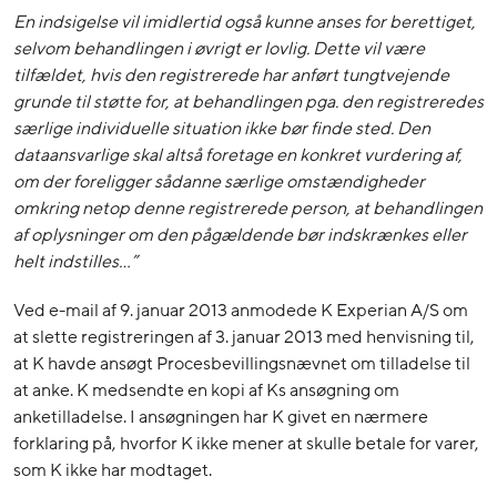
En indsigelse vil imidlertid også kunne anses for berettiget,
selvom behandlingen i øvrigt er lovlig. Dette vil være
tilfældet, hvis den registrerede har anført tungtvejende
grunde til støtte for, at behandlingen pga. den registreredes
særlige individuelle situation ikke bør finde sted. Den
dataansvarlige skal altså foretage en konkret vurdering af,
om der foreligger sådanne særlige omstændigheder
omkring netop denne registrerede person, at behandlingen
af oplysninger om den pågældende bør indskrænkes eller
helt indstilles…”
Ved e-mail af 9. januar 2013 anmodede K Experian A/S om
at slette registreringen af 3. januar 2013 med henvisning til,
at K havde ansøgt Procesbevillingsnævnet om tilladelse til
at anke. K medsendte en kopi af Ks ansøgning om
anketilladelse. I ansøgningen har K givet en nærmere
forklaring på, hvorfor K ikke mener at skulle betale for varer,
som K ikke har modtaget.