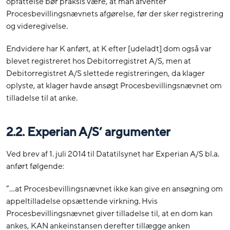
opfattelse bør praksis være, at man afventer
Procesbevillingsnævnets afgørelse, før der sker registrering
og videregivelse.
Endvidere har K anført, at K efter [udeladt] dom også var
blevet registreret hos Debitorregistret A/S, men at
Debitorregistret A/S slettede registreringen, da klager
oplyste, at klager havde ansøgt Procesbevillingsnævnet om
tilladelse til at anke.
2.2. Experian A/S’ argumenter
Ved brev af 1. juli 2014 til Datatilsynet har Experian A/S bl.a.
anført følgende:
”…at Procesbevillingsnævnet ikke kan give en ansøgning om
appeltilladelse opsættende virkning. Hvis
Procesbevillingsnævnet giver tilladelse til, at en dom kan
ankes, KAN ankeinstansen derefter tillægge anken