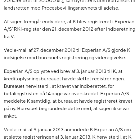
2014 ændret til 20.000 kr.), kan byrettens dom kun ankes til
landsretten med Procesbevillingsnævnets tilladelse.
Af sagen fremgår endvidere, at K blev registreret i Experian
A/S’ RKI-register den 21. december 2012 efter indberetning
fra V.
Ved e-mail af 27. december 2012 til Experian A/S gjorde K
indsigelse mod bureauets registrering og videregivelse.
Experian A/S oplyste ved brev af 3. januar 2013 til K, at
kreditoplysningsbureauet havde slettet registreringen.
Bureauet henviste til, at kravet var indberettet, før
betalingsfristen på 14 dage var overskredet. Experian A/S
meddelte K samtidig, at bureauet havde registreret kravet
på ny. Bureauet begrundede dette med, at sagen ikke var
anket.
Ved e-mail af 9. januar 2013 anmodede K Experian A/S om
at slette registreringen af 3. januar 2013. K henviste til, at K