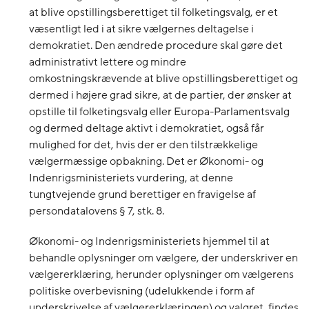
at blive opstillingsberettiget til folketingsvalg, er et
væsentligt led i at sikre vælgernes deltagelse i
demokratiet. Den ændrede procedure skal gøre det
administrativt lettere og mindre
omkostningskrævende at blive opstillingsberettiget og
dermed i højere grad sikre, at de partier, der ønsker at
opstille til folketingsvalg eller Europa-Parlamentsvalg
og dermed deltage aktivt i demokratiet, også får
mulighed for det, hvis der er den tilstrækkelige
vælgermæssige opbakning. Det er Økonomi- og
Indenrigsministeriets vurdering, at denne
tungtvejende grund berettiger en fravigelse af
persondatalovens § 7, stk. 8.
Økonomi- og Indenrigsministeriets hjemmel til at
behandle oplysninger om vælgere, der underskriver en
vælgererklæring, herunder oplysninger om vælgerens
politiske overbevisning (udelukkende i form af
underskrivelse af vælgererklæringen) og valgret, findes