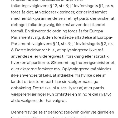
folketingsvalglovens § 12, stk. 9, jf. lovforslagets § 1, nr. 6,
foreslås det, at vælgererklæringer, der er indsamlet
med henblik på anmeldelse af et nyt parti, der ønsker at
deltage i folketingsvalg, ikke må anvendes til andet
formål. En tilsvarende ordning foreslås for Europa-
Parlamentsvalg, jf. den foreslåede affattelse af Europa-
Parlamentsvalglovens § 11, stk. 9, jf. lovforslagets § 2, nr.
6. Dette indebærer bl.a., at oplysningerne ikke må
anvendes eller videregives til forskning eller statistik,
hverken af partierne, Økonomi- og Indenrigsministeriet
eller eksterne forskere m.v. Oplysningerne må således
ikke anvendes til f.eks. at afdække, fra hvilke dele af
landet et bestemt parti har sin vælgermæssige
opbakning. Dette skal bl.a. ses i lyset af, at et partis
vælgererklæringer kun omfatter en mindre del (1/175)
af de vælgere, der har valgret.
Denne fravigelse af persondataloven giver vælgerne en