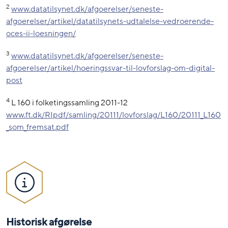
2
www.datatilsynet.dk/afgoerelser/seneste-
afgoerelser/artikel/datatilsynets-udtalelse-vedroerende-
oces-ii-loesningen/
3
www.datatilsynet.dk/afgoerelser/seneste-
afgoerelser/artikel/hoeringssvar-til-lovforslag-om-digital-
post
4
L 160 i folketingssamling 2011-12
www.ft.dk/RIpdf/samling/20111/lovforslag/L160/20111_L160
_som_fremsat.pdf
Historisk afgørelse