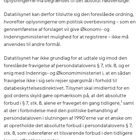
oplysningerne må begrænses til det absolut nødvendige.
Datatilsynet kan derfor tilslutte sig den foreslåede ordning,
hvorefter oplysningerne om politisk overbevisning – som en
gennemførelse af forslaget vil give Økonomi- og
Indenrigsministeriet mulighed for at registrere – ikke må
anvendes til andre formål.
Datatilsynet har ikke grundlag for at udtale sig imod den
foreslåede fravigelse af persondatalovens § 7, stk. 8, og er
enig med Indenrigs- og Økonomiministeriet i, at en sådan
fravigelse ikke i sig selv rejser spørgsmål i forhold til
databeskyttelsesdirektivet. Tilsynet skal imidlertid for en
god ordens skyld gøre opmærksom på, at det absolutte
1
forbud i § 7, stk. 8, alene er fraveget én gang tidligere,
samt
at der i forbindelse med den politiske behandling af
persondataloven i slutningen af 1990’erne var et ønske om
at opretholde det absolutte forbud i persondatalovens § 7,
stk. 8, som viderefører et tilsvarende forbud i den tidligere