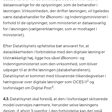
dataansvarlige for de oplysninger, som de behandler i
løsningen. Virksomheden, der drifter løsningen, vil ligeledes
være databehandler for Økonomi- og Indenrigsministeriet i
forhold til de oplysninger, som ministeriet er dataansvarlig
for i løsningen (vælgererklæringer, som er modtaget i
ministeriet).
Efter Datatilsynets opfattelse bør ansvaret for, at
datasikkerheden i forbindelse med den digitale løsning er
tilstrækkeligt høj, ligge hos såvel Økonomi- og
Indenrigsministeriet som den virksomhed, som bliver
udpeget til at drifte løsningen (databehandleren).
Datatilsynet er kommet med tilsvarende tilkendegivelser i
2
høringssvar over digitale løsninger som OCES II
og
3
lovforslaget om Digital Post
.
4.3.
Datatilsynet skal foreslå, at den i lovforslaget skitserede
model overvejes nærmere, herunder selve løsningens
design, jf. afsnit 3 ovenfor. I den forbindelse kan det også