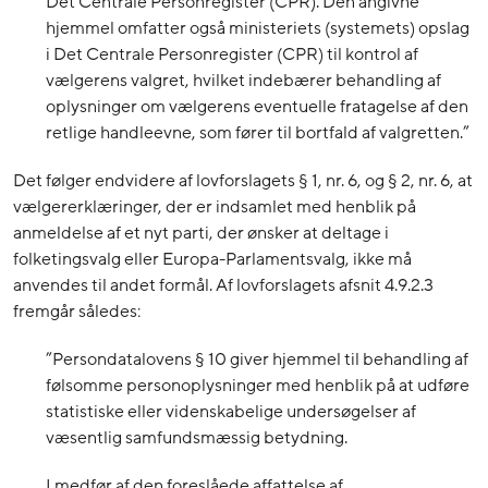
Det Centrale Personregister (CPR). Den angivne
hjemmel omfatter også ministeriets (systemets) opslag
i Det Centrale Personregister (CPR) til kontrol af
vælgerens valgret, hvilket indebærer behandling af
oplysninger om vælgerens eventuelle fratagelse af den
retlige handleevne, som fører til bortfald af valgretten.”
Det følger endvidere af lovforslagets § 1, nr. 6, og § 2, nr. 6, at
vælgererklæringer, der er indsamlet med henblik på
anmeldelse af et nyt parti, der ønsker at deltage i
folketingsvalg eller Europa-Parlamentsvalg, ikke må
anvendes til andet formål. Af lovforslagets afsnit 4.9.2.3
fremgår således:
”Persondatalovens § 10 giver hjemmel til behandling af
følsomme personoplysninger med henblik på at udføre
statistiske eller videnskabelige undersøgelser af
væsentlig samfundsmæssig betydning.
I medfør af den foreslåede affattelse af