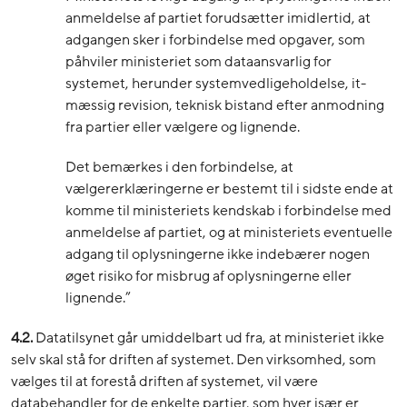
anmeldelse af partiet forudsætter imidlertid, at
adgangen sker i forbindelse med opgaver, som
påhviler ministeriet som dataansvarlig for
systemet, herunder systemvedligeholdelse, it-
mæssig revision, teknisk bistand efter anmodning
fra partier eller vælgere og lignende.
Det bemærkes i den forbindelse, at
vælgererklæringerne er bestemt til i sidste ende at
komme til ministeriets kendskab i forbindelse med
anmeldelse af partiet, og at ministeriets eventuelle
adgang til oplysningerne ikke indebærer nogen
øget risiko for misbrug af oplysningerne eller
lignende.”
4.2.
Datatilsynet går umiddelbart ud fra, at ministeriet ikke
selv skal stå for driften af systemet. Den virksomhed, som
vælges til at forestå driften af systemet, vil være
databehandler for de enkelte partier, som hver især er