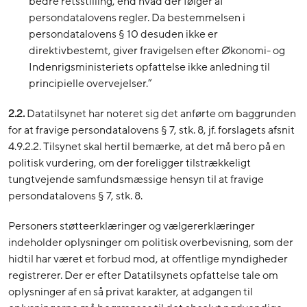
bedre retsstilling, end hvad der følger af
persondatalovens regler. Da bestemmelsen i
persondatalovens § 10 desuden ikke er
direktivbestemt, giver fravigelsen efter Økonomi- og
Indenrigsministeriets opfattelse ikke anledning til
principielle overvejelser.”
2.2.
Datatilsynet har noteret sig det anførte om baggrunden
for at fravige persondatalovens § 7, stk. 8, jf. forslagets afsnit
4.9.2.2. Tilsynet skal hertil bemærke, at det må bero på en
politisk vurdering, om der foreligger tilstrækkeligt
tungtvejende samfundsmæssige hensyn til at fravige
persondatalovens § 7, stk. 8.
Personers støtteerklæringer og vælgererklæringer
indeholder oplysninger om politisk overbevisning, som der
hidtil har været et forbud mod, at offentlige myndigheder
registrerer. Der er efter Datatilsynets opfattelse tale om
oplysninger af en så privat karakter, at adgangen til