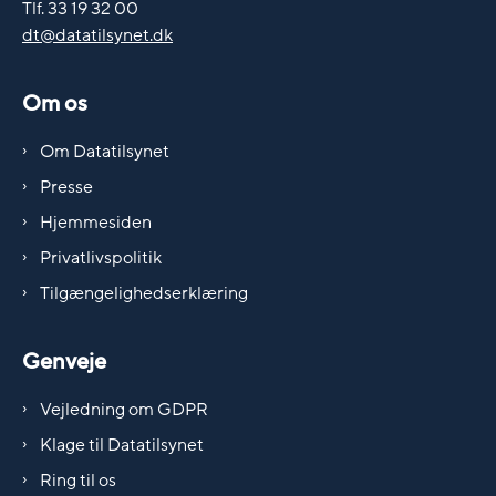
Tlf. 33 19 32 00
dt@datatilsynet.dk
Om os
Om Datatilsynet
Presse
Hjemmesiden
Privatlivspolitik
Tilgængelighedserklæring
Genveje
Vejledning om GDPR
Klage til Datatilsynet
Ring til os