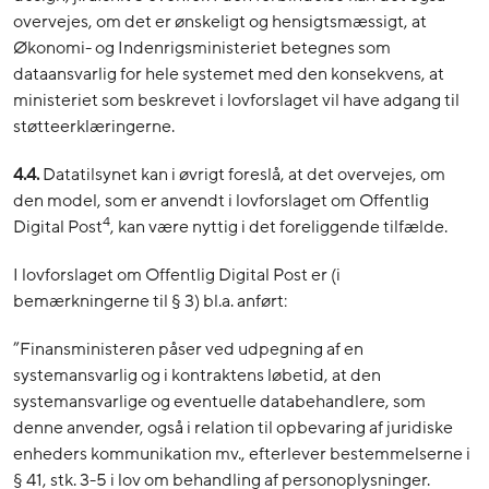
overvejes, om det er ønskeligt og hensigtsmæssigt, at
Økonomi- og Indenrigsministeriet betegnes som
dataansvarlig for hele systemet med den konsekvens, at
ministeriet som beskrevet i lovforslaget vil have adgang til
støtteerklæringerne.
4.4.
Datatilsynet kan i øvrigt foreslå, at det overvejes, om
den model, som er anvendt i lovforslaget om Offentlig
4
Digital Post
, kan være nyttig i det foreliggende tilfælde.
I lovforslaget om Offentlig Digital Post er (i
bemærkningerne til § 3) bl.a. anført:
”Finansministeren påser ved udpegning af en
systemansvarlig og i kontraktens løbetid, at den
systemansvarlige og eventuelle databehandlere, som
denne anvender, også i relation til opbevaring af juridiske
enheders kommunikation mv., efterlever bestemmelserne i
§ 41, stk. 3-5 i lov om behandling af personoplysninger.