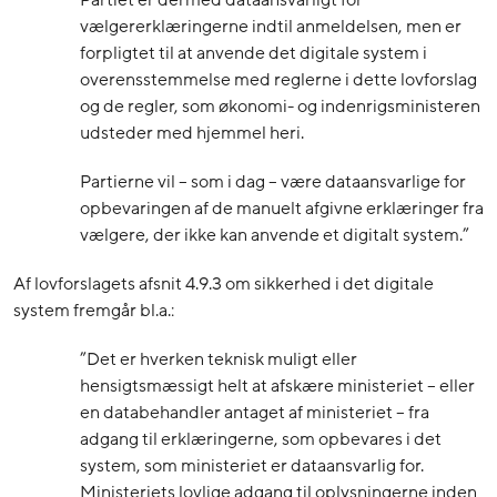
Partiet er dermed dataansvarligt for
vælgererklæringerne indtil anmeldelsen, men er
forpligtet til at anvende det digitale system i
overensstemmelse med reglerne i dette lovforslag
og de regler, som økonomi- og indenrigsministeren
udsteder med hjemmel heri.
Partierne vil – som i dag – være dataansvarlige for
opbevaringen af de manuelt afgivne erklæringer fra
vælgere, der ikke kan anvende et digitalt system.”
Af lovforslagets afsnit 4.9.3 om sikkerhed i det digitale
system fremgår bl.a.:
”Det er hverken teknisk muligt eller
hensigtsmæssigt helt at afskære ministeriet – eller
en databehandler antaget af ministeriet – fra
adgang til erklæringerne, som opbevares i det
system, som ministeriet er dataansvarlig for.
Ministeriets lovlige adgang til oplysningerne inden