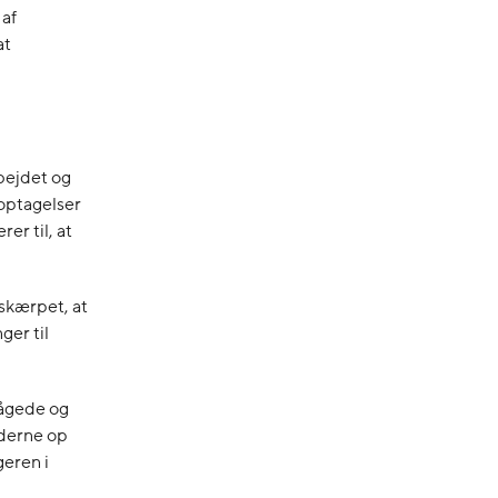
 af
at
bejdet og
 optagelser
er til, at
skærpet, at
ger til
vågede og
jderne op
eren i