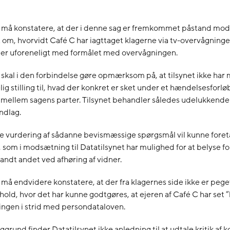
t må konstatere, at der i denne sag er fremkommet påstand mod
om, hvorvidt Café C har iagttaget klagerne via tv-overvågningen
 er uforeneligt med formålet med overvågningen.
 skal i den forbindelse gøre opmærksom på, at tilsynet ikke har 
lig stilling til, hvad der konkret er sket under et hændelsesforlø
 mellem sagens parter. Tilsynet behandler således udelukkende
undlag.
e vurdering af sådanne bevismæssige spørgsmål vil kunne foret
som i modsætning til Datatilsynet har mulighed for at belyse f
ndt andet ved afhøring af vidner.
 må endvidere konstatere, at der fra klagernes side ikke er pege
hold, hvor det har kunne godtgøres, at ejeren af Café C har set 
ingen i strid med persondataloven.
grund finder Datatilsynet ikke anledning til at udtale kritik af 