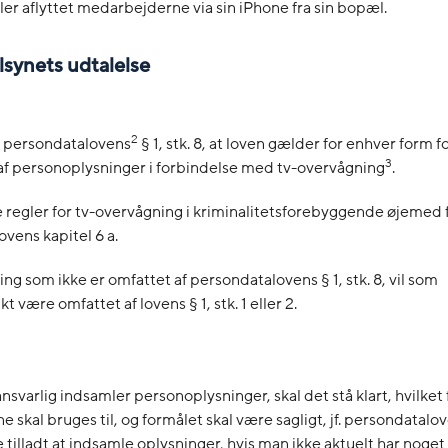
ler aflyttet medarbejderne via sin iPhone fra sin bopæl.
ilsynets udtalelse
2
f persondatalovens
§ 1, stk. 8, at loven gælder for enhver form f
3
af personoplysninger i forbindelse med tv-overvågning
.
egler for tv-overvågning i kriminalitetsforebyggende øjemed f
vens kapitel 6 a.
ng som ikke er omfattet af persondatalovens § 1, stk. 8, vil som
være omfattet af lovens § 1, stk. 1 eller 2.
nsvarlig indsamler personoplysninger, skal det stå klart, hvilket
 skal bruges til, og formålet skal være sagligt, jf. persondatalove
ke tilladt at indsamle oplysninger, hvis man ikke aktuelt har noget