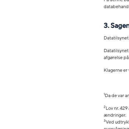
databehandli
3. Sagen
Datatilsynet
Datatilsynet
afgørelse på
Klagerne er 
1
Da de var a
2
Lov nr. 42
ændringer.
3
Ved udtrykk