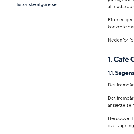
Historiske afgørelser
af medarbej
Efter en gen
konkrete dat
Nedenfor føl
1. Café 
1.1. Sage
Det fremgår 
Det fremgår 
ansættelse h
Herudover fr
overvågninge