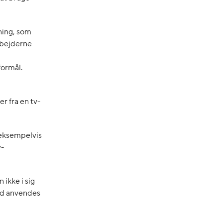
gning, som
rbejderne
formål.
r fra en tv-
 eksempelvis
v-
 ikke i sig
tid anvendes