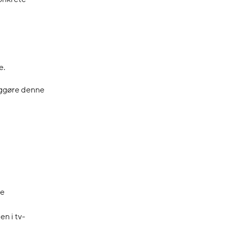
e.
liggøre denne
re
n i tv-