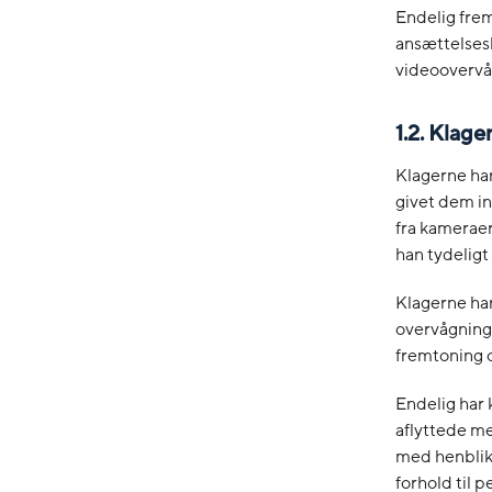
Endelig fre
ansættelsesk
videoovervåg
1.2. Klag
Klagerne har 
givet dem in
fra kameraer 
han tydeligt
Klagerne har
overvågninge
fremtoning o
Endelig har 
aflyttede m
med henblik
forhold til 