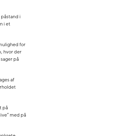
 påstand i
 i et
mulighed for
b, hvor der
 sager på
ages af
orholdet
t på
”live” med på
konkrete