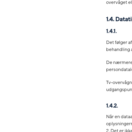
overvåget el
1.4. Datat
1.4.1.
Det følger a
behandling 
De nærmere r
persondatalo
Tv-overvågni
udgangspunkt 
1.4.2.
Når en dataa
oplysningerne
2. Det er ik