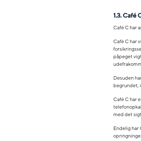
1.3. Café
Café C har a
Café C har v
forsikringss
påpeget vigt
udefrakomme
Desuden har 
begrundet, i
Café C har e
telefonopkal
med det sigt
Endelig har 
opringninge