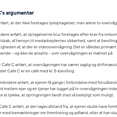
 C’s argumenter
nført, at der ikke foretages lydoptagelser, men alene tv-overvåg
idere anført, at optagelserne bl.a. foretages efter krav fra virk
elskab, af hensyn til medarbejdernes sikkerhed, samt at bevilling
igheden af, at der er videoovervågning. Det er således primært
nde – og ikke de ansatte – som overvågningen er møntet på
Café C anført, at overvågningen har været saglig og driftmæss
det Café C er en café med kl. 5-bevilling.
ndvidere anført, at ejeren få gange i forbindelse med forudbest
d mellem ejer og en tjener har logget på tv-overvågningen ind
e at tjekke, at opringningen fandt sted så belejligt som muligt.
Café C anført, at der tages afstand fra, at ejeren skulle have fore
r med bemærkninger om fremtoning og adfærd, eller at han sku