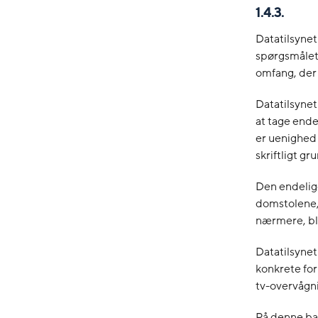
1.4.3.
Datatilsyne
spørgsmålet 
omfang, der
Datatilsynet
at tage ende
er uenighed
skriftligt gr
Den endelig
domstolene, 
nærmere, bla
Datatilsynet
konkrete for
tv-overvågn
På denne bag