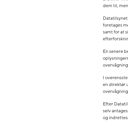
dem til, men 
Datatilsynet
foretages me
samt for at 
efterforsknin
En senere b
oplysningern
overvågning 
I overensste
en direktør 
overvågning i
Efter Datati
selv antages
og indrettes