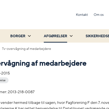
Kontakt
Om os
BORGER
AFGØRELSER
SIKKERHEDS
Tv-overvågning af medarbejdere
ervågning af medarbejdere
-2015
relse
mer: 2013-218-0087
 vender hermed tilbage til sagen, hvor Fagforening F den 7. n
klagerne K har rettet henvendelse til Datatilsynet vedrørende 