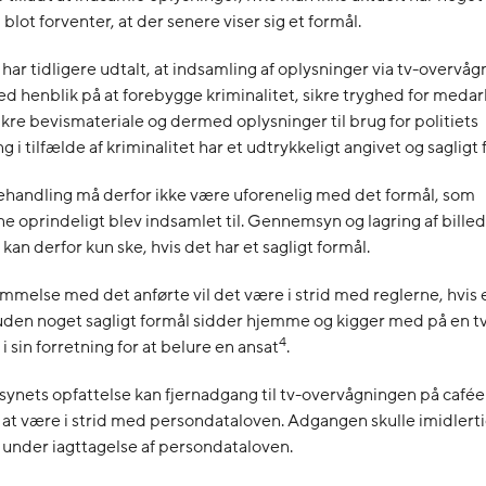
blot forventer, at der senere viser sig et formål.
 har tidligere udtalt, at indsamling af oplysninger via tv-overvå
d henblik på at forebygge kriminalitet, sikre tryghed for meda
sikre bevismateriale og dermed oplysninger til brug for politiets
g i tilfælde af kriminalitet har et udtrykkeligt angivet og sagligt 
ehandling må derfor ikke være uforenelig med det formål, som
e oprindeligt blev indsamlet til. Gennemsyn og lagring af billede
kan derfor kun ske, hvis det har et sagligt formål.
mmelse med det anførte vil det være i strid med reglerne, hvis
uden noget sagligt formål sidder hjemme og kigger med på en t
4
 sin forretning for at belure en ansat
.
lsynets opfattelse kan fjernadgang til tv-overvågningen på caféen
 at være i strid med persondataloven. Adgangen skulle imidler
 under iagttagelse af persondataloven.