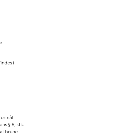
or
indes i
 formål
ns § 5, stk.
 at bruge