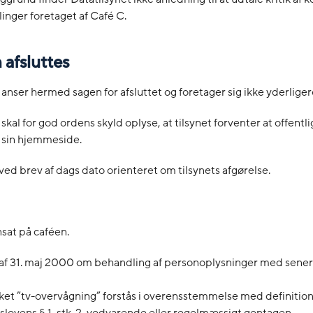
nger foretaget af Café C.
 afsluttes
 anser hermed sagen for afsluttet og foretager sig ikke yderliger
 skal for god ordens skyld oplyse, at tilsynet forventer at offent
 sin hjemmeside.
ved brev af dags dato orienteret om tilsynets afgørelse.
nsat på caféen.
9 af 31. maj 2000 om behandling af personoplysninger med sene
et ”tv-overvågning” forstås i overensstemmelse med definitione