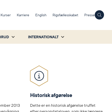
Kurser
Karriere
English
Rigsfællesskabet
Presse
BRUD
INTERNATIONALT
Historisk afgørelse
Dette er en historisk afgørelse truffet
ovember 2013
efter persondataloven, som ikke længere
overvågning