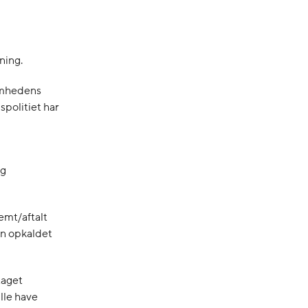
ning.
somhedens
spolitiet har
ig
emt/aftalt
en opkaldet
taget
lle have