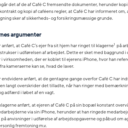
mgår det af de af Café C fremsendte dokumenter, herunder kopi
ontrakt og kopi af caféens regler, at Café C har informeret om, 
ning sker af sikkerheds- og forsikringsmæssige grunde.
ernes argumenter
1
anført, at Café C’s ejer fra sit hjem har ringet til klagerne
på ar
strukser i udførelsen af arbejdet. Dette er sket med baggrund i
i virksomheden, der er koblet til ejerens iPhone, hvor han referer
 fra kameraerne kan se, hvad de laver.
 endvidere anført, at de gentagne gange overfor Café C har ind
n langt overskrider det tilladte, når han ringer med bemærknin
g adfærd i løbet af en vagt.
klagerne anført, at ejeren af Café C på sin bopæl konstant over
edarbejderne via sin iPhone, herunder at han ringede medarbe
 på anvisninger i udførelse af arbejdsopgaverne og påbud om ag
personlig fremtoning m.v.