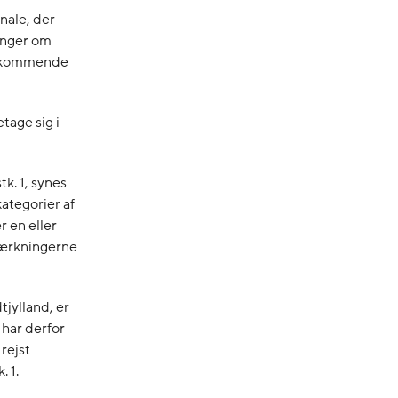
nale, der
inger om
edkommende
tage sig i
k. 1, synes
ategorier af
 en eller
mærkningerne
jylland, er
 har derfor
rejst
 1.