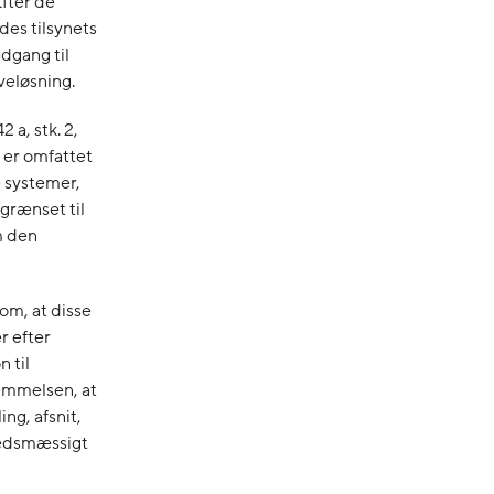
Efter de
des tilsynets
dgang til
veløsning.
 a, stk. 2,
er omfattet
ke systemer,
grænset til
m den
om, at disse
r efter
 til
temmelsen, at
ng, afsnit,
rhedsmæssigt