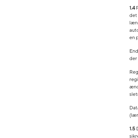
1.4
det 
læn
aut
en 
End
der 
Reg
reg
ænd
slet
Data
(læn
1.5
sik