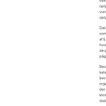
sikk
oply
vurd
opl
Data
som
af §
hvo
de 
påg
Bes
kat
bes
org
der
klin
skal