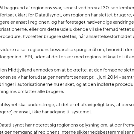
På baggrund af regionens svar, senest ved brev af 30. september
fortsat uklart for Datatilsynet, om regionen har slettet brugere, 
gere er ansat i regionen, og har foretaget nødvendige ændringer
orisationerne, eller om dette udelukkende vil ske fremadrettet s
procedure, hvorefter brugere slettes, når ansættelsesforholdet 
videre rejser regionens besvarelse spørgsmål om, hvorvidt der 
logger ind i EPJ, uden at dette sker med regions-id knyttet til a
ion Midtjylland anmodes om at bekræfte, at den fornødne slet
ionen selv har forudsat gennemført senest pr. 1. juni 2014 – sam
ringer i autorisationerne nu er sket, og at den indførte procedu
ning mv. omfatter alle brugere.
tilsynet skal understrege, at det er et ufravigeligt krav, at perso
gere) er ansat, ikke har adgang til systemet.
Datatilsynet har noteret sig regionens oplysning om, at der fremo
ret gennemgang af regionens interne sikkerhedsbestemmelser 