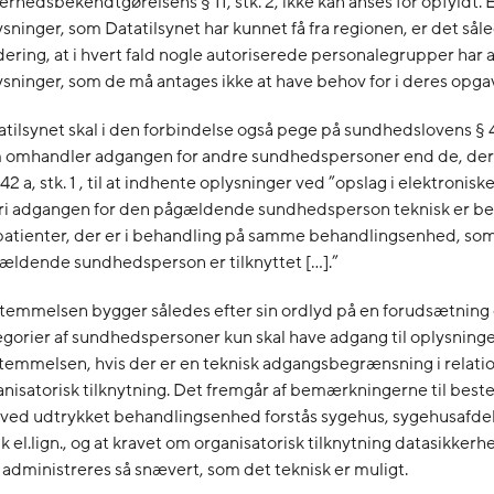
erhedsbekendtgørelsens § 11, stk. 2, ikke kan anses for opfyldt. 
sninger, som Datatilsynet har kunnet få fra regionen, er det såle
ering, at i hvert fald nogle autoriserede personalegrupper har a
ysninger, som de må antages ikke at have behov for i deres opga
tilsynet skal i den forbindelse også pege på sundhedslovens § 42
 omhandler adgangen for andre sundhedspersoner end de, der 
 42 a, stk. 1 , til at indhente oplysninger ved ”opslag i elektronis
ri adgangen for den pågældende sundhedsperson teknisk er be
patienter, der er i behandling på samme behandlingsenhed, so
ældende sundhedsperson er tilknyttet […].”
temmelsen bygger således efter sin ordlyd på en forudsætning 
egorier af sundhedspersoner kun skal have adgang til oplysninge
temmelsen, hvis der er en teknisk adgangsbegrænsning i relation
anisatorisk tilknytning. Det fremgår af bemærkningerne til bes
 ved udtrykket behandlingsenhed forstås sygehus, sygehusafdeli
ik el.lign., og at kravet om organisatorisk tilknytning datasikke
 administreres så snævert, som det teknisk er muligt.