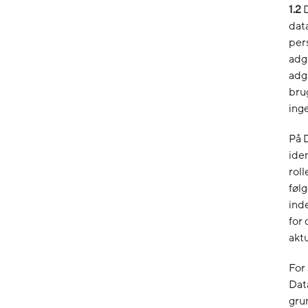
1.2
D
dat
per
adg
adga
bru
inge
På D
ide
roll
føl
inde
for
aktu
For 
Dat
gru