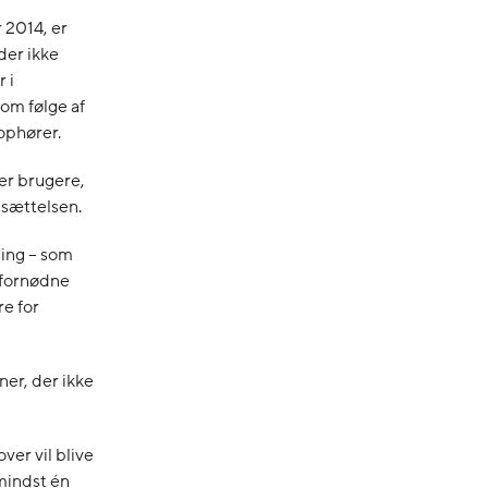
 2014, er
der ikke
 i
om følge af
ophører.
er brugere,
nsættelsen.
ning – som
t fornødne
re for
ner, der ikke
ver vil blive
mindst én