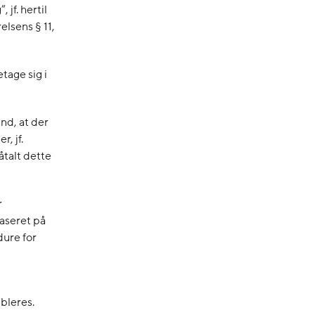
jf. hertil
lsens § 11,
tage sig i
nd, at der
r, jf.
åtalt dette
r
baseret på
dure for
bleres.