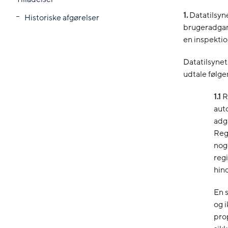
1.
Datatilsyn
Historiske afgørelser
brugeradgan
en inspektio
Datatilsynet
udtale følge
1.1
R
auto
adga
Regi
nog
reg
hind
En s
og 
prop