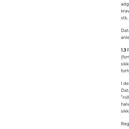
adga
kra
stk. 
Dat
anle
1.3
(for
sikk
for
I d
Dat
”ro
halv
sik
Reg