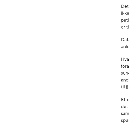
Det 
ikk
pat
er t
Dat
anle
Hva
fora
sun
and
til §
Eft
dett
sam
spø