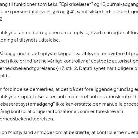
ng til funktioner som f.eks. ”Epikriselæser” og ”Ejournal-adgang”, 
vene i persondatalovens § 5 og § 41, samt sikkerhedsbekendtgøre
2.
atilsynet anmoder regionen om at oplyse, hvad man agter at fore
dning af tilsynets udtalelse.
På baggrund af det oplyste lægger Datatilsynet endvidere til gru
tsat) ikke er indført halvårlige kontroller af udstedte autorisatione
erhedsbekendtgørelsens § 17, stk. 2. Datatilsynet har tidligere p
hold.
en forbindelse bemærkes, at det på det foreliggende grundlag e
atilsynets opfattelse, at en automatiseret autorisationskontrol 
llebaseret systemadgang” ikke kan erstatte den manuelle proce
årlig kontrol af brugerautorisationer, som er foreskrevet i
kerhedsbekendtgørelsen.
ion Midtjylland anmodes om at bekræfte, at kontrollerne nu eta