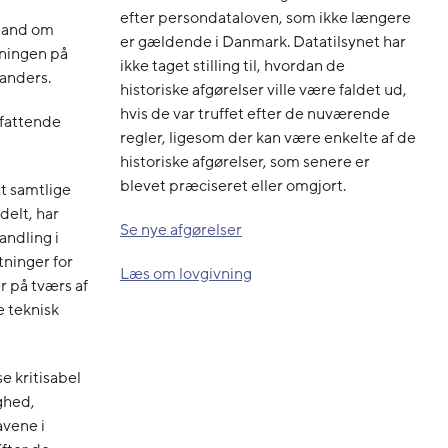
efter persondataloven, som ikke længere
lland om
er gældende i Danmark. Datatilsynet har
gningen på
ikke taget stilling til, hvordan de
Randers.
historiske afgørelser ville være faldet ud,
hvis de var truffet efter de nuværende
nfattende
regler, ligesom der kan være enkelte af de
historiske afgørelser, som senere er
blevet præciseret eller omgjort.
at samtlige
delt, har
Se nye afgørelser
andling i
tninger for
Læs om lovgivning
r på tværs af
 teknisk
e kritisabel
ghed,
avene i