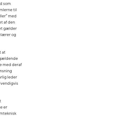
and som
lerne til
ller” med
et af den
Det gælder
elærer og
t at
pågældende
lle med deraf
ænsning
rlig leder
dvendigvis
t
e er
emteknisk