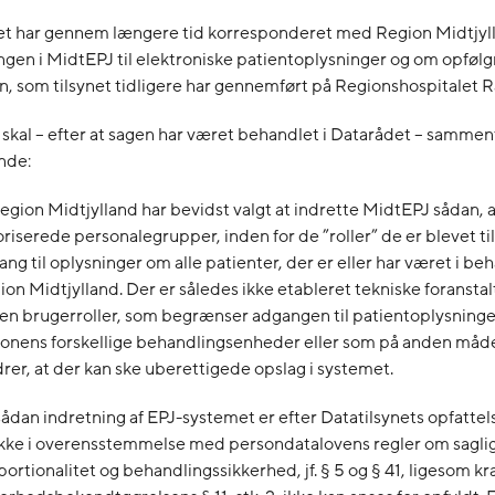
et har gennem længere tid korresponderet med Region Midtjy
gen i MidtEPJ til elektroniske patientoplysninger og om opføl
n, som tilsynet tidligere har gennemført på Regionshospitalet 
 skal – efter at sagen har været behandlet i Datarådet – samme
nde:
egion Midtjylland har bevidst valgt at indrette MidtEPJ sådan, 
riserede personalegrupper, inden for de ”roller” de er blevet til
ng til oplysninger om alle patienter, der er eller har været i beh
on Midtjylland. Der er således ikke etableret tekniske foranstal
en brugerroller, som begrænser adgangen til patientoplysninge
ionens forskellige behandlingsenheder eller som på anden måde
rer, at der kan ske uberettigede opslag i systemet.
ådan indretning af EPJ-systemet er efter Datatilsynets opfattels
ikke i overensstemmelse med persondatalovens regler om sagli
ortionalitet og behandlingssikkerhed, jf. § 5 og § 41, ligesom kr