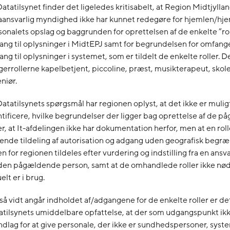
atatilsynet finder det ligeledes kritisabelt, at Region Midtjyll
aansvarlig myndighed ikke har kunnet redegøre for hjemlen/hjem
sonalets opslag og baggrunden for oprettelsen af de enkelte ”ro
ang til oplysninger i MidtEPJ samt for begrundelsen for omfang
ng til oplysninger i systemet, som er tildelt de enkelte roller. 
gerrollerne kapelbetjent, piccoline, præst, musikterapeut, skol
niør.
atatilsynets spørgsmål har regionen oplyst, at det ikke er mulig
ntificere, hvilke begrundelser der ligger bag oprettelse af de 
er, at It-afdelingen ikke har dokumentation herfor, men at en ro
gende tildeling af autorisation og adgang uden geografisk begr
n for regionen tildeles efter vurdering og indstilling fra en ansva
 den pågældende person, samt at de omhandlede roller ikke nø
elt er i brug.
så vidt angår indholdet af/adgangene for de enkelte roller er de
atilsynets umiddelbare opfattelse, at der som udgangspunkt ikk
ndlag for at give personale, der ikke er sundhedspersoner, syst