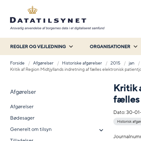
REGLER OG VEJLEDNING
ORGANISATIONER
Forside
Afgørelser
Historiske afgørelser
2015
jan
Kritik af Region Midtjyllands indretning af fælles elektronisk patientj
Kritik
Afgørelser
fælles
Afgørelser
Dato:
30-01
Bødesager
Historisk afgø
Generelt om tilsyn
Journalnum
Tilladelser