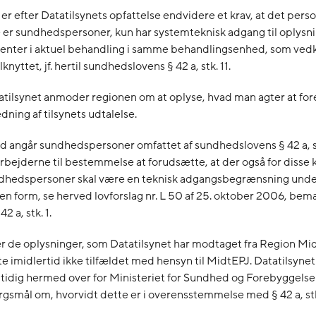
er efter Datatilsynets opfattelse endvidere et krav, at det perso
e er sundhedspersoner, kun har systemteknisk adgang til oplysn
ienter i aktuel behandling i samme behandlingsenhed, som v
ilknyttet, jf. hertil sundhedslovens § 42 a, stk. 11.
atilsynet anmoder regionen om at oplyse, hvad man agter at fore
dning af tilsynets udtalelse.
d angår sundhedspersoner omfattet af sundhedslovens § 42 a, st
rbejderne til bestemmelse at forudsætte, at der også for disse k
dhedspersoner skal være en teknisk adgangsbegrænsning under
en form, se herved lovforslag nr. L 50 af 25. oktober 2006, be
 42 a, stk. 1.
er de oplysninger, som Datatilsynet har modtaget fra Region Midt
e imidlertid ikke tilfældet med hensyn til MidtEPJ. Datatilsynet
tidig hermed over for Ministeriet for Sundhed og Forebyggelse 
rgsmål om, hvorvidt dette er i overensstemmelse med § 42 a, stk.