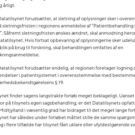
 årligt.
Datatilsynet forudsætter, at sletning af oplysninger sker i over
 sletningsfristen i regionens anmeldelse af ”Patientbehandling i
i”. Såfremt sletningsfristen ønskes ændret, skal anmodning her
 Datatilsynet. Hvis fortsat opbevaring af oplysningerne sker ud
lik på brug til forskning, skal behandlingen omfattes af en
skningsanmeldelse.
atatilsynet forudsætter endelig, at regionen foretager logning 
endelser i patientsystemet i overensstemmelse med bestemme
kerhedsbekendtgørelsens § 19.
ynet finder sagens langstrakte forløb meget beklageligt. Uanset a
or på tilsynets egen sagsbehandling, er det Datatilsynets opfatt
idtjylland i væsentlig grad har bidraget til det meget lange for
ynet har således under forløbet måttet stille de samme spørgsm
g i flere tilfælde har tilsynet fået uklare eller ufyldestgørende sv