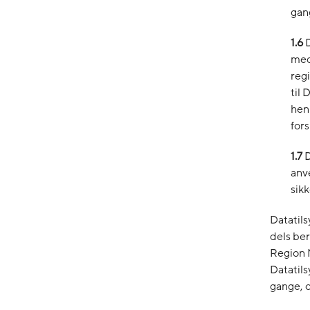
gang
1.6
med
reg
til
henb
for
1.7
D
anv
sik
Datatils
dels ber
Region M
Datatils
gange, o