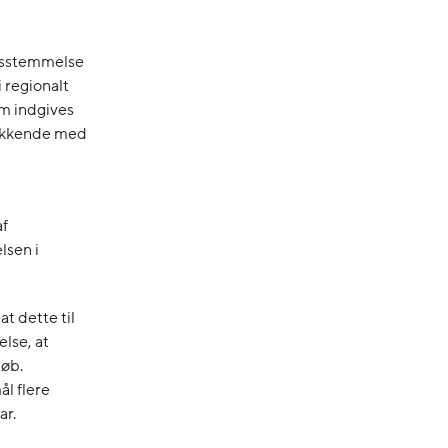
ensstemmelse
 regionalt
om indgives
elukkende med
af
lsen i
t dette til
else, at
løb.
ål flere
ar.