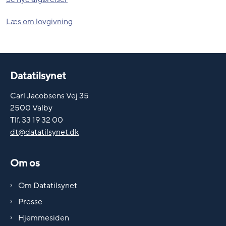
Læs om lovgivning
Datatilsynet
Carl Jacobsens Vej 35
2500 Valby
Tlf. 33 19 32 00
dt@datatilsynet.dk
Om os
Om Datatilsynet
Presse
Hjemmesiden