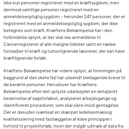
ikke kun personer registreret med en kræftsygdom, men
derimod samtlige personer registreret med en
anmeldelsespligtig sygdom – herunder 247 personer, der er
registreret med en anmeldelsespligtig sygdom, der ikke
betegnes som kræft. Kræftens Bekæmpelse har i den
forbindelse oplyst, at der skal ske anmeldelse til
Cancerregisteret af alle maligne lidelser samt en række
forstadier til kræft og tumorlignende læsioner, der kan have
kræftlignende forløb.
Kræftens Bekæmpelse har videre oplyst, at foreningen på
baggrund af den skete fejl har udsendt beklagende breve til
de berørte personer. Herudover har Kræftens
Bekæmpelse efter det oplyste udarbejdet en detaljeret
beskrivelse af sagsforløbet, analyseret arbejdsgange og
identificeret procedurer, som skal sikre imod gentagelse.
Der er desuden iværksat en skærpet ledelsesmæssig
kvalitetssikring med fastlæggelse af klare principper i
forhold til projektforløb, hvori der indgår udtræk af data fra