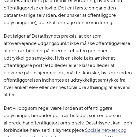
således altid bero på en konkret vurdering, hvorvidt en
offentliggørelse er lovlig. Det er i første omgang den
dataansvarlige selv (den, der ønsker at offentliggøre
oplysningerne), der skal foretage denne vurdering.
Det følger af Datatilsynets praksis, at der som
altovervejende udgangspunkt ikke må ske offentliggørelse
af portrætbilleder på internettet uden personens
udtrykkelige samtykke. Hvis en skole f.eks. ønsker at
offentliggøre portrætbilleder eller klassebilleder af
eleverne på sin hjemmeside, må det kun ske, hvis der inden
offentliggørelsen indhentes et udtrykkeligt samtykke fra
hver enkelt elev eller dennes forældre afhængig af elevens
alder.
Det vil dog som regel være i orden at offentliggøre
oplysninger, herunder portrætbilleder, som en person
allerede har offentliggjort om sig selv. Datatilsynet kan i den
forbindelse henvise til tilsynets pjece
Sociale netværk og