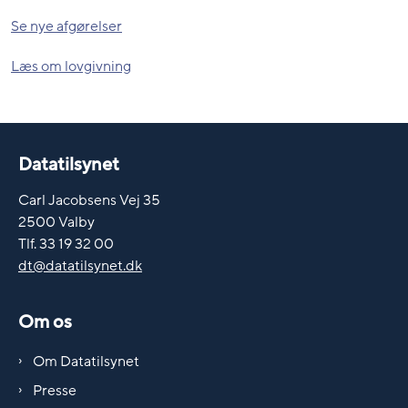
Se nye afgørelser
Læs om lovgivning
Datatilsynet
Carl Jacobsens Vej 35
2500 Valby
Tlf. 33 19 32 00
dt@datatilsynet.dk
Om os
Om Datatilsynet
Presse