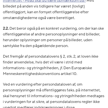
internettet - Hvad skal du være opmærksom på?
Hvis
billedet på anden vis tidligere har været (lovligt)
offentliggjort, kan en fornyet offentliggørelse efter
omstændighederne også være berettiget.
2.2.
Det beror også på en konkret vurdering, om der kan ske
offentliggørelse af andre personoplysninger end billeder,
herunder oplysninger om personer på billeder, uden
samtykke fra den pågældende person.
Det fremgår af persondatalovens § 2, stk. 2, at loven ikke
finder anvendelse, hvis det vil være i strid med
informations- og ytringsfriheden, jf. Den Europæiske
Menneskerettighedskonventions artikel 10.
Ved en vurdering efter persondataloven af, om
personoplysninger må offentliggøres f.eks. på internettet,
skal hensynet til informations- og ytringsfriheden medtages
i vurderingen for at sikre, at persondatalovens regler ikke
unødigt medfører indskrænkninger i disse