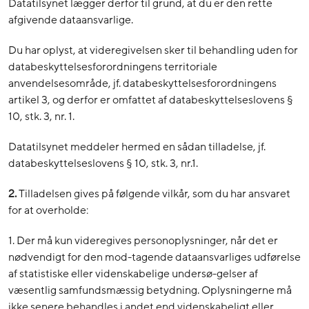
Datatilsynet lægger derfor til grund, at du er den rette
afgivende dataansvarlige.
Du har oplyst, at videregivelsen sker til behandling uden for
databeskyttelsesforordningens territoriale
anvendelsesområde, jf. databeskyttelsesforordningens
artikel 3, og derfor er omfattet af databeskyttelseslovens §
10, stk. 3, nr. 1.
Datatilsynet meddeler hermed en sådan tilladelse, jf.
databeskyttelseslovens § 10, stk. 3, nr.1.
2.
Tilladelsen gives på følgende vilkår, som du har ansvaret
for at overholde:
1. Der må kun videregives personoplysninger, når det er
nødvendigt for den mod-tagende dataansvarliges udførelse
af statistiske eller videnskabelige undersø-gelser af
væsentlig samfundsmæssig betydning. Oplysningerne må
ikke senere behandles i andet end videnskabeligt eller