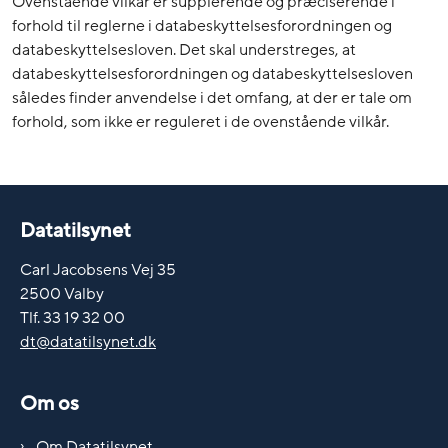
Ovenstående vilkår er supplerende og præciserende i
forhold til reglerne i databeskyttelsesforordningen og
databeskyttelsesloven. Det skal understreges, at
databeskyttelsesforordningen og databeskyttelsesloven
således finder anvendelse i det omfang, at der er tale om
forhold, som ikke er reguleret i de ovenstående vilkår.
Datatilsynet
Carl Jacobsens Vej 35
2500 Valby
Tlf. 33 19 32 00
dt@datatilsynet.dk
Om os
Om Datatilsynet