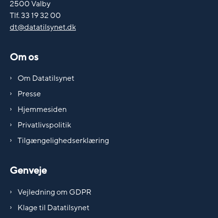
2500 Valby
Tlf. 33 19 32 00
dt@datatilsynet.dk
Om os
Om Datatilsynet
Presse
Hjemmesiden
Privatlivspolitik
Tilgængelighedserklæring
Genveje
Vejledning om GDPR
Klage til Datatilsynet