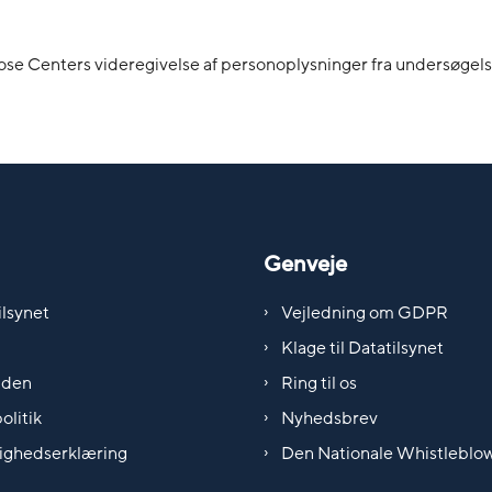
erose Centers videregivelse af personoplysninger fra undersøgel
Genveje
lsynet
Vejledning om GDPR
Klage til Datatilsynet
iden
Ring til os
olitik
Nyhedsbrev
ighedserklæring
Den Nationale Whistleblo