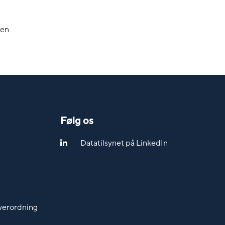
sen
Følg os
Datatilsynet på LinkedIn
werordning