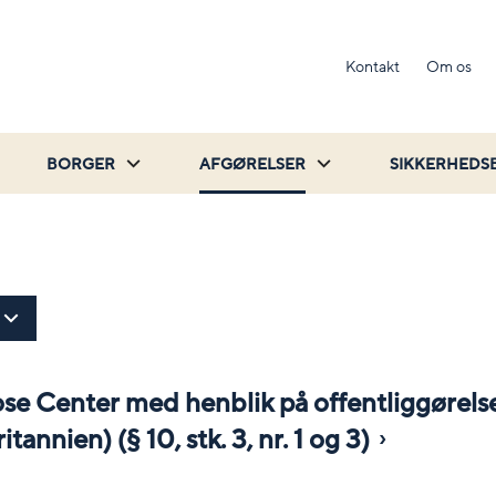
Kontakt
Om os
BORGER
AFGØRELSER
SIKKERHEDS
ose Center med henblik på offentliggørelse
annien) (§ 10, stk. 3, nr. 1 og 3)