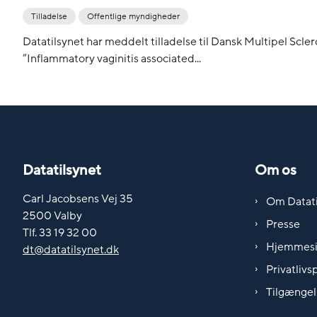
Tilladelse
Offentlige myndigheder
Datatilsynet har meddelt tilladelse til Dansk Multipel Scl
”Inflammatory vaginitis associated...
Datatilsynet
Om os
Carl Jacobsens Vej 35
Om Datati
2500 Valby
Presse
Tlf. 33 19 32 00
Hjemmes
dt@datatilsynet.dk
Privatlivsp
Tilgængel