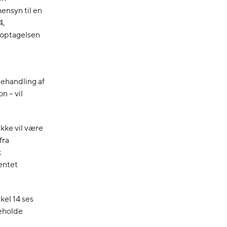
ensyn til en
4,
 optagelsen
ehandling af
n – vil
ikke vil være
fra
k
entet
kel 14 ses
deholde