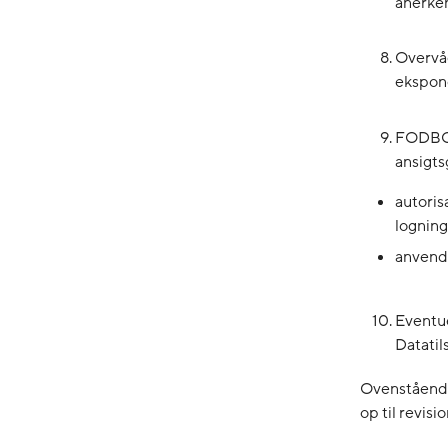
anerken
Overvåg
ekspone
FODBOL
ansigt
autoris
logning
anvende
Eventue
Datatil
Ovenstående v
op til revisi