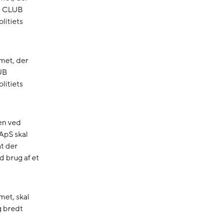
LD CLUB
litiets
met, der
UB
litiets
en ved
ApS skal
at der
d brug af et
met, skal
g bredt