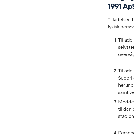
1991 ApS
Tilladelsen 
fysisk perso
Tillad
selvstæ
overvå
Tillad
Superli
herunde
samt v
Meddele
til de
stadion
Persono