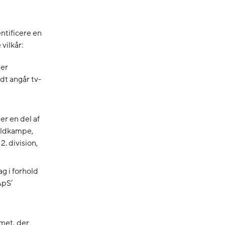
ntificere en
vilkår:
 er
dt angår tv-
r en del af
boldkampe,
. division,
g i forhold
ApS’
met, der