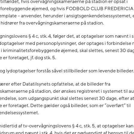
 tilfældet, hvis overvågningskameraerne på stadion er opsat i
etsforebyggende øjemed, og hvis FODBOLD CLUB FREDERICIA 
emplate – anvender, herunder i ansigtsgenkendelsessystemet, e
 hidrører fra overvågningskameraerne på stadion.
ningslovens § 4 c, stk. 4, følger det, at optagelser som nævnt i st
ydoptagelser med personoplysninger, der optages i forbindelse 
i kriminalitetsforebyggende øjemed, skal slettes, senest 30 dag
er foretaget, jf. dog stk. 5.
og lydoptagelser forstås såvel stillbilleder som levende billeder.
rer efter Datatilsynets opfattelse, at de billeder fra
kameraerne på stadion, der ønskes registreret i systemet til a
ndelse, som udgangspunkt skal slettes senest 30 dage, efter a
 er foretaget. Dette gælder også billeder, som er ”overført” til
endelsessystemet.
midlertid af tv-overvågningslovens § 4 c, stk. 5, at optagelser ka
idsrum end nævnt i stk. 4, hvis det er nødvendigt af hensyn til d