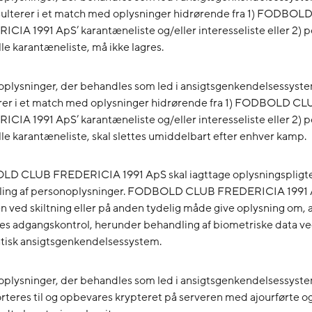
sulterer i et match med oplysninger hidrørende fra 1) FODBO
CIA 1991 ApS’ karantæneliste og/eller interesseliste eller 2) po
le karantæneliste, må ikke lagres.
plysninger, der behandles som led i ansigtsgenkendelsessyste
erer i et match med oplysninger hidrørende fra 1) FODBOLD CL
CIA 1991 ApS’ karantæneliste og/eller interesseliste eller 2) po
le karantæneliste, skal slettes umiddelbart efter enhver kamp.
D CLUB FREDERICIA 1991 ApS skal iagttage oplysningspligt
ling af personoplysninger. FODBOLD CLUB FREDERICIA 1991 
 ved skiltning eller på anden tydelig måde give oplysning om, 
es adgangskontrol, herunder behandling af biometriske data ve
tisk ansigtsgenkendelsessystem.
plysninger, der behandles som led i ansigtsgenkendelsessyste
rteres til og opbevares krypteret på serveren med ajourførte o