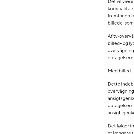
Det vil være
kriminalit
fremfor en t
billede, som
Af tv-overvåg
billed- og l
overvågning 
optagelserne 
Med billed- 
Dette indebæ
overvågnings
ansigtsgenke
optagelserne
ansigtsgenk
Det følger i
et længere t