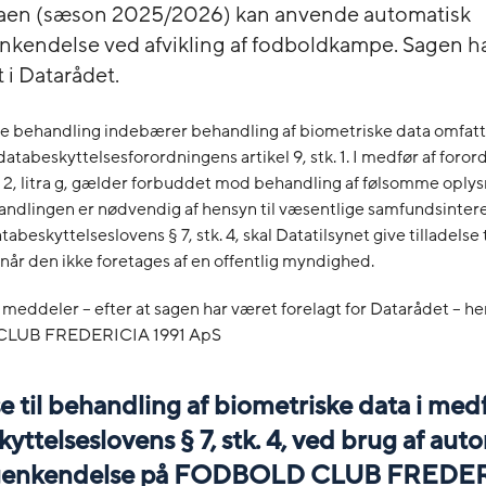
gaen (sæson 2025/2026) kan anvende automatisk
nkendelse ved afvikling af fodboldkampe. Sagen h
 i Datarådet.
 behandling indebærer behandling af biometriske data omfatt
databeskyttelsesforordningens artikel 9, stk. 1. I medfør af foro
tk. 2, litra g, gælder forbuddet mod behandling af følsomme oplys
ndlingen er nødvendig af hensyn til væsentlige samfundsinteres
abeskyttelseslovens § 7, stk. 4, skal Datatilsynet give tilladelse 
når den ikke foretages af en offentlig myndighed.
 meddeler – efter at sagen har været forelagt for Datarådet – 
LUB FREDERICIA 1991 ApS
se til behandling af biometriske data i medf
yttelseslovens § 7, stk. 4, ved brug af aut
sgenkendelse på FODBOLD CLUB FREDE