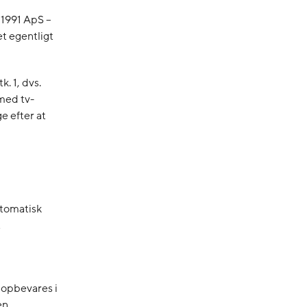
1991 ApS –
t egentligt
k. 1, dvs.
med tv-
e efter at
utomatisk
t
n opbevares i
en