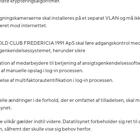
dte krypteringsalgoritmer.
ningskameraerne skal installeres på et separat VLAN og må ik
ret mod internettet.
D CLUB FREDERICIA 1991 ApS skal føre adgangskontrol me
sgenkendelsessystemet, herunder sikre
ation af medarbejdere til betjening af ansigtsgenkendelsessoft
 af manuelle opslag i log-in processen.
lse af multifaktorautentifikation i log-in processen.
lle ændringer i de forhold, der er omfattet af tilladelsen, skal
synet.
ilkår gælder indtil videre. Datatilsynet forbeholder sig ret til a
on, såfremt der skulle vise sig behov herfor.