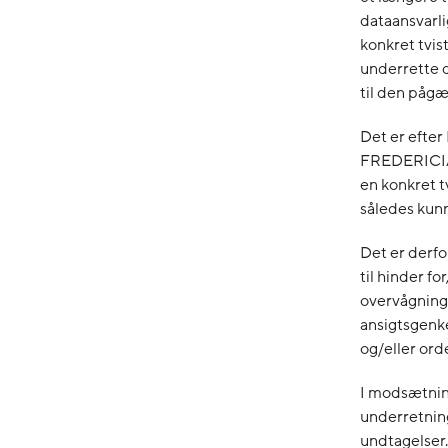
dataansvarli
konkret tvist
underrette d
til den påg
Det er efte
FREDERICIA 
en konkret t
således kun
Det er derfor
til hinder 
overvågnings
ansigtsgenk
og/eller or
I modsætning
underretnings
undtagelser.