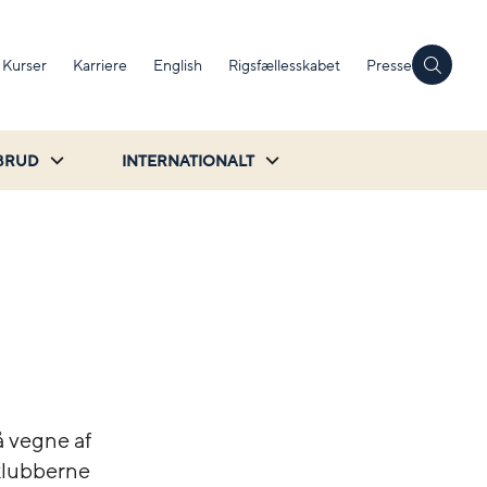
Kurser
Karriere
English
Rigsfællesskabet
Presse
BRUD
INTERNATIONALT
å vegne af
t klubberne