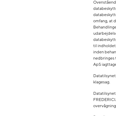
Ovenstående 
databeskytte
databeskytt
omfang, at d
Behandlingen
udarbejdelse
databeskytte
til indholde
inden behan
nedbringes 
ApS iagttage
Datatilsynet
klagesag.
Datatilsyne
FREDERICIA 
overvågnings