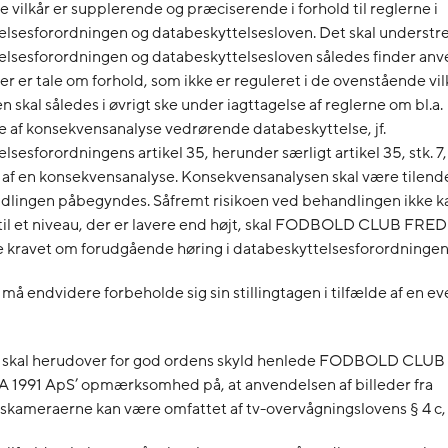
vilkår er supplerende og præciserende i forhold til reglerne i
lsesforordningen og databeskyttelsesloven. Det skal understre
elsesforordningen og databeskyttelsesloven således finder anve
er er tale om forhold, som ikke er reguleret i de ovenstående vil
 skal således i øvrigt ske under iagttagelse af reglerne om bl.a.
 af konsekvensanalyse vedrørende databeskyttelse, jf.
lsesforordningens artikel 35, herunder særligt artikel 35, stk. 
t af en konsekvensanalyse. Konsekvensanalysen skal være tilend
dlingen påbegyndes. Såfremt risikoen ved behandlingen ikke k
til et niveau, der er lavere end højt, skal FODBOLD CLUB FRE
 kravet om forudgående høring i databeskyttelsesforordningens
 må endvidere forbeholde sig sin stillingtagen i tilfælde af en e
t skal herudover for god ordens skyld henlede FODBOLD CLUB
1991 ApS’ opmærksomhed på, at anvendelsen af billeder fra
kameraerne kan være omfattet af tv-overvågningslovens § 4 c, s