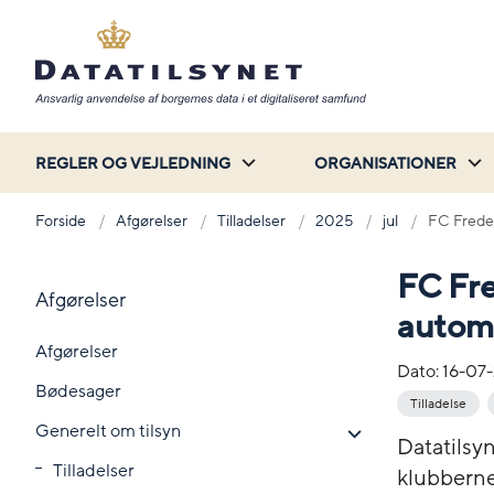
REGLER OG VEJLEDNING
ORGANISATIONER
Forside
Afgørelser
Tilladelser
2025
jul
FC Frederi
FC Fred
Afgørelser
autom
Afgørelser
Dato:
16-07
Bødesager
Tilladelse
Generelt om tilsyn
Datatilsy
Tilladelser
klubberne 