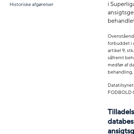
i Superli
Historiske afgørelser
ansigtsge
behandlet
Ovenstående
forbuddet i 
artikel 9, s
såfremt beha
medfør af dat
behandling, 
Datatilsynet
FODBOLD C
Tilladel
databesk
ansigt