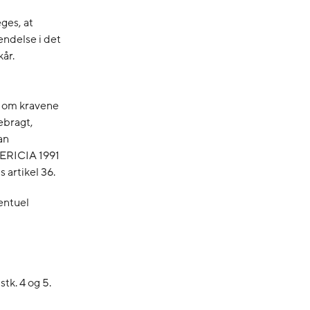
ges, at
ndelse i det
kår.
7, om kravene
ebragt,
an
DERICIA 1991
 artikel 36.
ventuel
tk. 4 og 5.