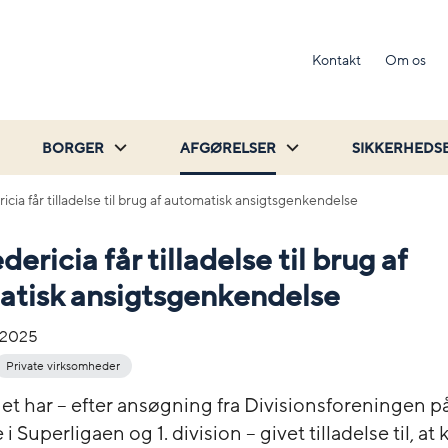
Kontakt
Om os
BORGER
AFGØRELSER
SIKKERHEDS
cia får tilladelse til brug af automatisk ansigtsgenkendelse
ericia får tilladelse til brug af
atisk ansigtsgenkendelse
-2025
Private virksomheder
net har – efter ansøgning fra Divisionsforeningen p
i Superligaen og 1. division – givet tilladelse til, a