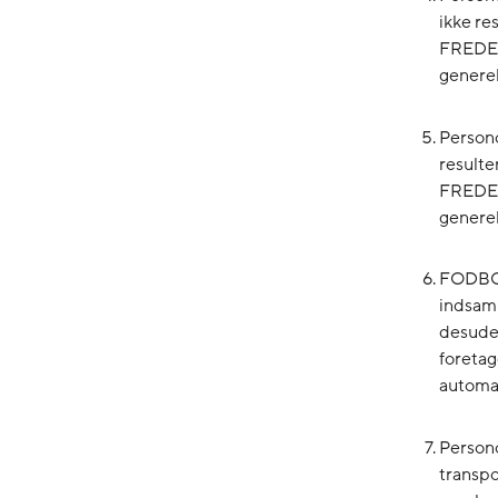
ikke re
FREDERI
generel
Persono
result
FREDERI
generel
FODBOL
indsam
desuden
foretag
automa
Persono
transpo