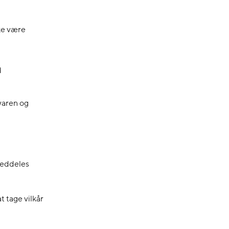
ke være
d
waren og
 meddeles
t tage vilkår