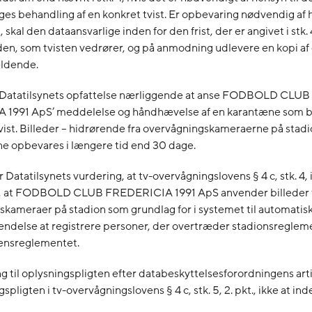
ges behandling af en konkret tvist. Er opbevaring nødvendig af h
, skal den dataansvarlige inden for den frist, der er angivet i stk. 
en, som tvisten vedrører, og på anmodning udlevere en kopi af
ældende.
r Datatilsynets opfattelse nærliggende at anse FODBOLD CLUB
1991 ApS’ meddelelse og håndhævelse af en karantæne som b
vist. Billeder – hidrørende fra overvågningskameraerne på stadio
ne opbevares i længere tid end 30 dage.
 Datatilsynets vurdering, at tv-overvågningslovens § 4 c, stk. 4, 
for, at FODBOLD CLUB FREDERICIA 1991 ApS anvender billeder 
kameraer på stadion som grundlag for i systemet til automatis
endelse at registrere personer, der overtræder stadionsreglem
densreglementet.
 til oplysningspligten efter databeskyttelsesforordningens arti
pligten i tv-overvågningslovens § 4 c, stk. 5, 2. pkt., ikke at in