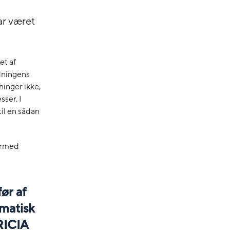
ar været
et af
rdningens
ninger ikke,
ser. I
til en sådan
hermed
ør af
omatisk
RICIA