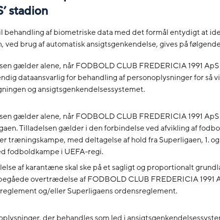
’ stadion
til behandling af biometriske data med det formål entydigt at ide
n, ved brug af automatisk ansigtsgenkendelse, gives på følgende 
elsen gælder alene, når FODBOLD CLUB FREDERICIA 1991 ApS
ndig dataansvarlig for behandling af personoplysninger for så vi
gningen og ansigtsgenkendelsessystemet.
elsen gælder alene, når FODBOLD CLUB FREDERICIA 1991 ApS e
gaen. Tilladelsen gælder i den forbindelse ved afvikling af fod
r træningskampe, med deltagelse af hold fra Superligaen, 1. og 2
ed fodboldkampe i UEFA-regi.
lse af karantæne skal ske på et sagligt og proportionalt grundla
n begåede overtrædelse af FODBOLD CLUB FREDERICIA 1991 
reglement og/eller Superligaens ordensreglement.
plysninger, der behandles som led i ansigtsgenkendelsessyste