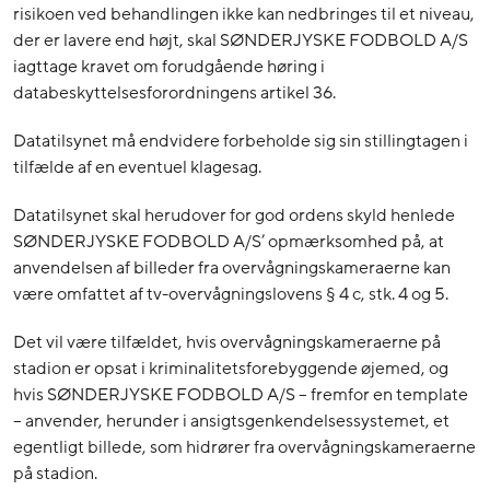
risikoen ved behandlingen ikke kan nedbringes til et niveau,
der er lavere end højt, skal SØNDERJYSKE FODBOLD A/S
iagttage kravet om forudgående høring i
databeskyttelsesforordningens artikel 36.
Datatilsynet må endvidere forbeholde sig sin stillingtagen i
tilfælde af en eventuel klagesag.
Datatilsynet skal herudover for god ordens skyld henlede
SØNDERJYSKE FODBOLD A/S’ opmærksomhed på, at
anvendelsen af billeder fra overvågningskameraerne kan
være omfattet af tv-overvågningslovens § 4 c, stk. 4 og 5.
Det vil være tilfældet, hvis overvågningskameraerne på
stadion er opsat i kriminalitetsforebyggende øjemed, og
hvis SØNDERJYSKE FODBOLD A/S – fremfor en template
– anvender, herunder i ansigtsgenkendelsessystemet, et
egentligt billede, som hidrører fra overvågningskameraerne
på stadion.