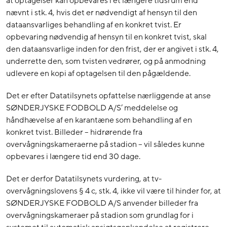
at optagelser kan opbevares i et længere tidsrum end
nævnt i stk. 4, hvis det er nødvendigt af hensyn til den
dataansvarliges behandling af en konkret tvist. Er
opbevaring nødvendig af hensyn til en konkret tvist, skal
den dataansvarlige inden for den frist, der er angivet i stk. 4,
underrette den, som tvisten vedrører, og på anmodning
udlevere en kopi af optagelsen til den pågældende.
Det er efter Datatilsynets opfattelse nærliggende at anse
SØNDERJYSKE FODBOLD A/S’ meddelelse og
håndhævelse af en karantæne som behandling af en
konkret tvist. Billeder – hidrørende fra
overvågningskameraerne på stadion – vil således kunne
opbevares i længere tid end 30 dage.
Det er derfor Datatilsynets vurdering, at tv-
overvågningslovens § 4 c, stk. 4, ikke vil være til hinder for, at
SØNDERJYSKE FODBOLD A/S anvender billeder fra
overvågningskameraer på stadion som grundlag for i