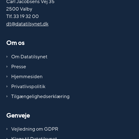
Carl Jacobsens Vej 35
2500 Valby
Tlf. 33 19 32 00
dt@datatilsynet.dk
Om os
Om Datatilsynet
Presse
Hjemmesiden
Privatlivspolitik
Tilgængelighedserklæring
Genveje
Vejledning om GDPR
Klage til Datatilsynet