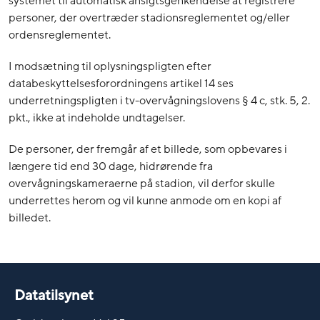
systemet til automatisk ansigtsgenkendelse at registrere
personer, der overtræder stadionsreglementet og/eller
ordensreglementet.
I modsætning til oplysningspligten efter
databeskyttelsesforordningens artikel 14 ses
underretningspligten i tv-overvågningslovens § 4 c, stk. 5, 2.
pkt., ikke at indeholde undtagelser.
De personer, der fremgår af et billede, som opbevares i
længere tid end 30 dage, hidrørende fra
overvågningskameraerne på stadion, vil derfor skulle
underrettes herom og vil kunne anmode om en kopi af
billedet.
Datatilsynet