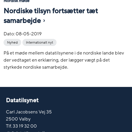
Nordisk møde
Nordiske tilsyn fortsætter tæt
samarbejde
Dato:
08-05-2019
Nyhed
Internationalt nyt
På et møde mellem datatilsynene i de nordiske lande blev
der vedtaget en erklæring, der lægger vægt på det
styrkede nordiske samarbejde.
Datatilsynet
Carl Jacobsens Vej 35
2500 Valby
Tlf. 33 19 32 00