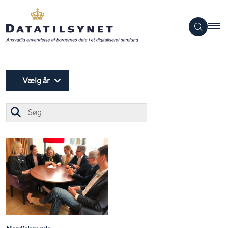
Vælg år
Søg