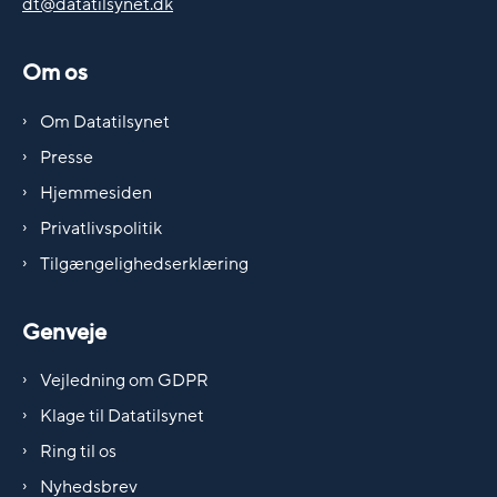
dt@datatilsynet.dk
Om os
Om Datatilsynet
Presse
Hjemmesiden
Privatlivspolitik
Tilgængelighedserklæring
Genveje
Vejledning om GDPR
Klage til Datatilsynet
Ring til os
Nyhedsbrev