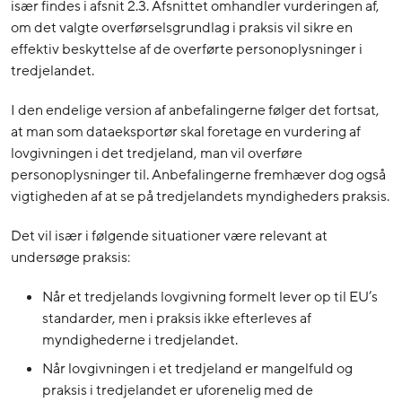
især findes i afsnit 2.3. Afsnittet omhandler vurderingen af,
om det valgte overførselsgrundlag i praksis vil sikre en
effektiv beskyttelse af de overførte personoplysninger i
tredjelandet.
I den endelige version af anbefalingerne følger det fortsat,
at man som dataeksportør skal foretage en vurdering af
lovgivningen i det tredjeland, man vil overføre
personoplysninger til.
A
nbefalingerne
fremhæver
dog
også
vigtigheden af at se på
tredjelandets myndighede
r
s praksis
.
Det vil især i følgende situationer være relevant at
undersøge praksis:
Når et tredjelands lovgivning formelt lever op til EU’s
standarder, men i praksis ikke efterleves af
myndighederne i tredjelandet.
Når lovgivningen i et tredjeland er mangelfuld og
praksis i tredjelandet er uforenelig med de