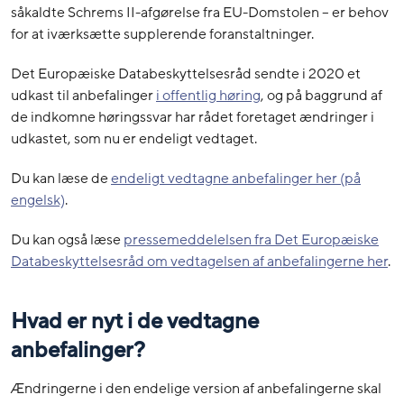
såkaldte Schrems II-afgørelse fra EU-Domstolen – er behov
for at iværksætte supplerende foranstaltninger.
Det Europæiske Databeskyttelsesråd sendte i 2020 et
udkast til anbefalinger
i offentlig høring
, og på baggrund af
de indkomne høringssvar har
rådet
foretaget ændringer i
udkastet, som nu er endeligt vedtaget.
Du kan læse de
endeligt vedtagne anbefalinger her (på
engelsk)
.
Du kan også læse
pressemeddelelsen fra Det Europæiske
Databeskyttelsesråd om vedtagelsen af anbefalingerne her
.
Hvad er nyt i de vedtagne
anbefalinger?
Ændringerne i den endelige version af anbefalingerne skal