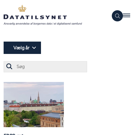
Vælg år
Søg