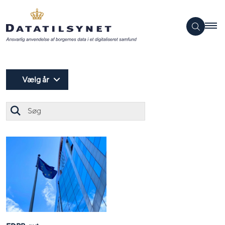
Vælg år
Søg