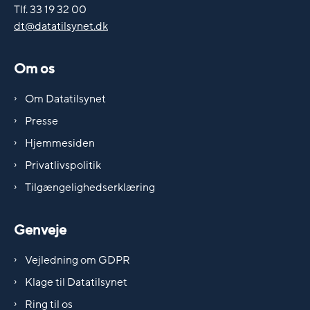
Tlf. 33 19 32 00
dt@datatilsynet.dk
Om os
Om Datatilsynet
Presse
Hjemmesiden
Privatlivspolitik
Tilgængelighedserklæring
Genveje
Vejledning om GDPR
Klage til Datatilsynet
Ring til os