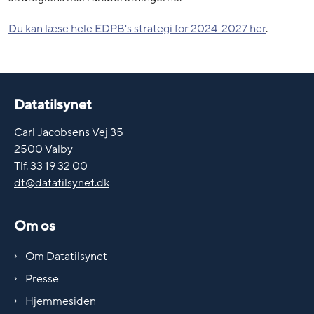
Du kan læse hele EDPB's strategi for 2024-2027 her
.
Datatilsynet
Carl Jacobsens Vej 35
2500 Valby
Tlf. 33 19 32 00
dt@datatilsynet.dk
Om os
Om Datatilsynet
Presse
Hjemmesiden