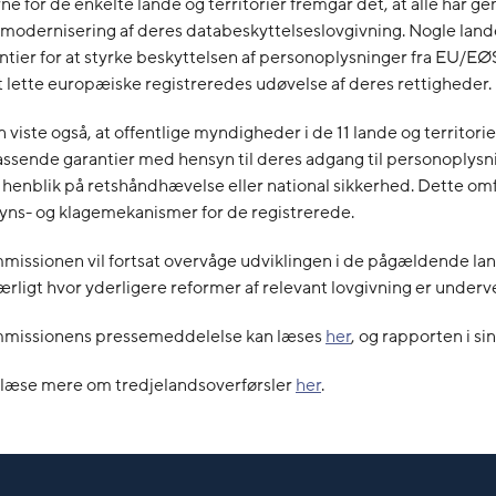
ne for de enkelte lande og territorier fremgår det, at alle har g
odernisering af deres databeskyttelseslovgivning. Nogle lande
ntier for at styrke beskyttelsen af personoplysninger fra EU/E
t lette europæiske registreredes udøvelse af deres rettigheder.
 viste også, at offentlige myndigheder i de 11 lande og territorie
ssende garantier med hensyn til deres adgang til personoplysn
henblik på retshåndhævelse eller national sikkerhed. Dette om
lsyns- og klagemekanismer for de registrerede.
issionen vil fortsat overvåge udviklingen i de pågældende la
særligt hvor yderligere reformer af relevant lovgivning er underve
missionens pressemeddelelse kan læses
her
, og rapporten i s
 læse mere om tredjelandsoverførsler
her
.