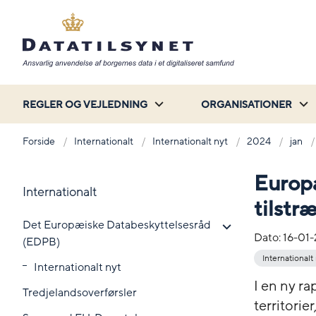
REGLER OG VEJLEDNING
ORGANISATIONER
Forside
Internationalt
Internationalt nyt
2024
jan
Europ
Internationalt
tilstr
Det Europæiske Databeskyttelsesråd
Dato:
16-01
(EDPB)
Internationalt
Internationalt nyt
I en ny ra
Tredjelandsoverførsler
territorie