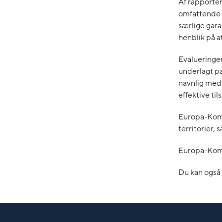
Af rapporter
omfattende m
særlige gara
henblik på a
Evalueringen
underlagt pa
navnlig med 
effektive ti
Europa-Komm
territorier, 
Europa-Kom
Du kan også