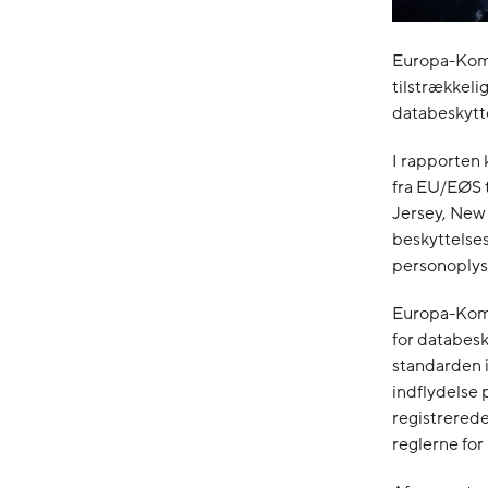
Europa-Komm
tilstrækkel
databeskytte
I rapporten
fra EU/EØS t
Jersey, New 
beskyttelses
personoplysn
Europa-Kommi
for databesk
standarden i
indflydelse 
registrerede
reglerne for