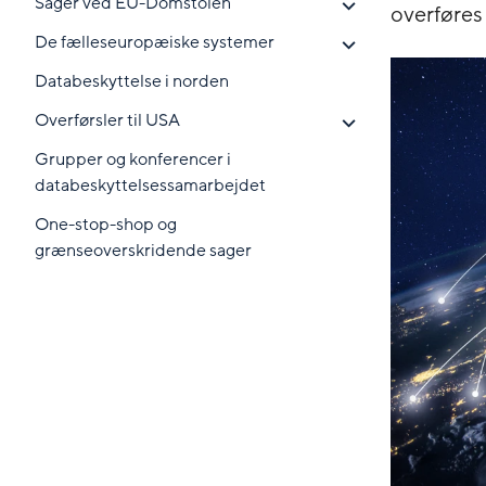
Sager ved EU-Domstolen
overføres
De fælleseuropæiske systemer
Databeskyttelse i norden
Overførsler til USA
Grupper og konferencer i
databeskyttelsessamarbejdet
One-stop-shop og
grænseoverskridende sager