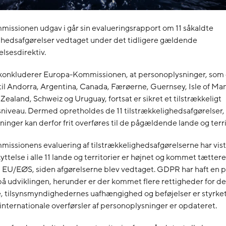
issionen udgav i går sin evalueringsrapport om 11 såkaldte
ighedsafgørelser vedtaget under det tidligere gældende
lsesdirektiv.
 konkluderer Europa-Kommissionen, at personoplysninger, som 
il Andorra, Argentina, Canada, Færøerne, Guernsey, Isle of Man,
Zealand, Schweiz og Uruguay, fortsat er sikret et tilstrækkeligt
niveau. Dermed opretholdes de 11 tilstrækkelighedsafgørelser,
inger kan derfor frit overføres til de pågældende lande og terri
ssionens evaluering af tilstrækkelighedsafgørelserne har vist,
yttelse i alle 11 lande og territorier er højnet og kommet tætter
 EU/EØS, siden afgørelserne blev vedtaget. GDPR har haft en p
på udviklingen, herunder er der kommet flere rettigheder for de
, tilsynsmyndighedernes uafhængighed og beføjelser er styrket
 internationale overførsler af personoplysninger er opdateret.