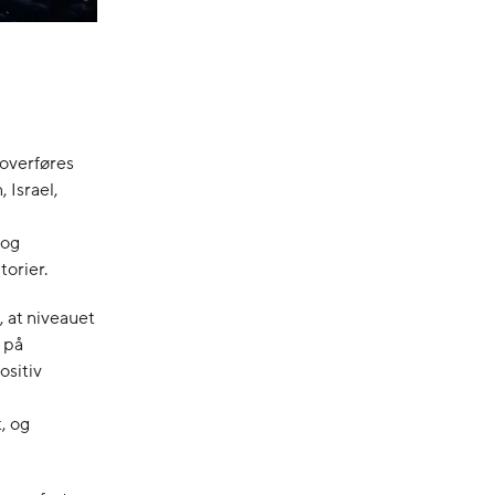
overføres
 Israel,
 og
torier.
 at niveauet
e på
ositiv
, og