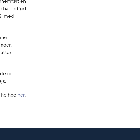
ennemført en
 har indført
ØS, med
r er
inger,
fatter
nde og
js.
in helhed
her
.